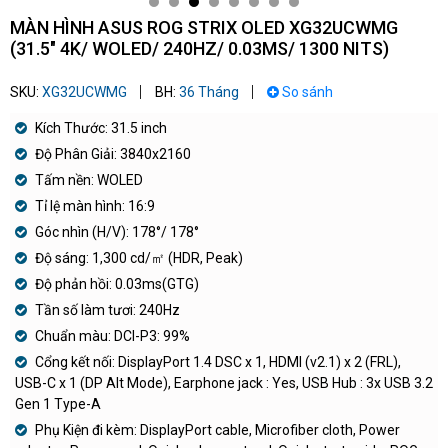
MÀN HÌNH ASUS ROG STRIX OLED XG32UCWMG
(31.5" 4K/ WOLED/ 240HZ/ 0.03MS/ 1300 NITS)
SKU:
XG32UCWMG
BH:
36 Tháng
So sánh
Kích Thước: 31.5 inch
Độ Phân Giải: 3840x2160
Tấm nền: WOLED
Tỉ lệ màn hình: 16:9
Góc nhìn (H/V): 178°/ 178°
Độ sáng: 1,300 cd/㎡ (HDR, Peak)
Độ phản hồi: 0.03ms(GTG)
Tần số làm tươi: 240Hz
Chuẩn màu: DCI-P3: 99%
Cổng kết nối: DisplayPort 1.4 DSC x 1, HDMI (v2.1) x 2 (FRL),
USB-C x 1 (DP Alt Mode), Earphone jack : Yes, USB Hub : 3x USB 3.2
Gen 1 Type-A
Phụ Kiện đi kèm: DisplayPort cable, Microfiber cloth, Power