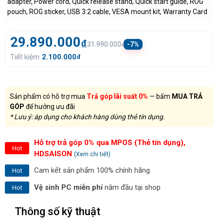
adapter, Power cord, Quick release stand, Quick start guide, ROG
pouch, ROG sticker, USB 3.2 cable, VESA mount kit, Warranty Card
29.890.000
đ
31.990.000
-7%
đ
Tiết kiệm
2.100.000
đ
Sản phẩm có hỗ trợ mua
Trả góp lãi suất 0%
— bấm
MUA TRẢ
GÓP
để hưởng ưu đãi
* Lưu ý: áp dụng cho khách hàng dùng thẻ tín dụng.
Hỗ trợ trả góp 0% qua MPOS (Thẻ tín dụng),
Hot
HDSAISON
(Xem chi tiết)
Cam kết sản phẩm 100% chính hãng
Hot
Vệ sinh PC miễn phí
năm đầu tại shop
Hot
Thông số kỹ thuật