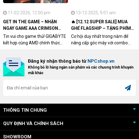
11-02-2026, 12:00 pm
13-12-2025, 9:01 am
GET IN THE GAME – NHẬN
🔥 [12.12 SUPER SALE] MUA
NGAY GAME AAA CRIMSON
GHẾ FLAGSHIP – TẶNG PHÍM
DESERT CÙNG GIGABYTE &
CƠ XỊN
Tin vui cho game thủ! GIGABYTE
Cơ hội duy nhất trong năm để
AMD
kết hợp cùng AMD chính thức
nâng cấp góc máy với combo
triển khai chương trình Game
"hủy diệt" từ NPCshop. Khi sở
Bundle Crimson Desert dành cho
hữu Cougar Armor Titan Pro –
Đăng ký nhận thông báo từ
NPCshop.vn
khách hàng sở hữu VGA Radeon
dòng ghế Gaming cao cấp nhất,
Không bỏ lỡ hàng ngàn sản phẩm và các chương trình khuyến
RX 9070 / RX 9070 XT.
bạn sẽ nhận ngay quà tặng trị giá
mãi khác
cao!
THÔNG TIN CHUNG
QUY ĐỊNH VÀ CHÍNH SÁCH
SHOWROOM