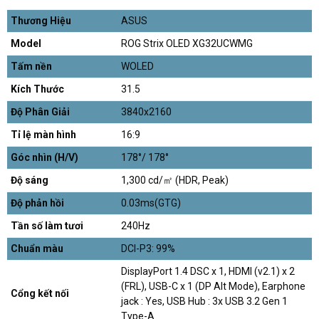
Thương Hiệu
ASUS
Model
ROG Strix OLED XG32UCWMG
Tấm nền
WOLED
Kích Thước
31.5
Độ Phân Giải
3840x2160
Tỉ lệ màn hình
16:9
Góc nhìn (H/V)
178°/ 178°
Độ sáng
1,300 cd/㎡ (HDR, Peak)
Độ phản hồi
0.03ms(GTG)
Tần số làm tươi
240Hz
Chuẩn màu
DCI-P3: 99%
DisplayPort 1.4 DSC x 1, HDMI (v2.1) x 2
(FRL), USB-C x 1 (DP Alt Mode), Earphone
Cổng kết nối
jack : Yes, USB Hub : 3x USB 3.2 Gen 1
Type-A