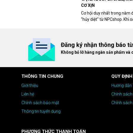
CƠ XỊN
Cơ hội duy nhất trong năm 
"hủy diệt" từ NPCshop. Khi 
dòng ghế Gaming cao cấp nh
giá cao!
Đăng ký nhận thông báo t
Không bỏ lỡ hàng ngàn sản phẩm và 
THÔNG TIN CHUNG
QUY ĐỊNH
Độ phủ màu rộng với số màu hiển thị lên tới 16,7m
Giới thiệu
Hướng dẫn 
Liên hệ
Chính sách
LÀM VIỆC CHI TIẾT RÕ RÀNG
Chính sách bảo mật
Chính sách
Thông tin tuyển dụng
PHƯƠNG THỨC THANH TOÁN