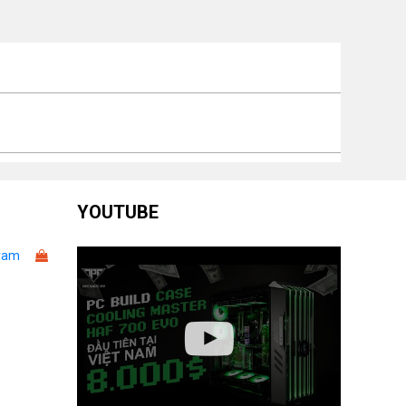
ch thước của màn
610.62 x 354.84 x 50.04 mm
nh
ch thước màn hình
610.62 x 384.56 x 192.28 mm
 chân đế
ọng lượng màn
4.03KG
nh
ọng lượng màn
-
nh có chân đế
YOUTUBE
ng suất tiêu thụ
-
ram
Cáp USB-A to B Upstream
ụ kiện
Cáp Nguồn
Cáp DisplayPort
o hành
36 tháng chính hãng