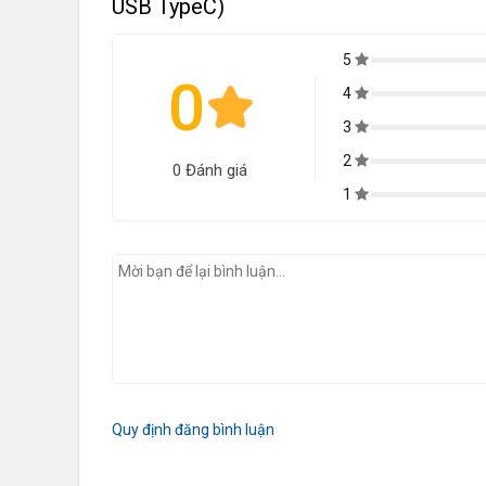
USB TypeC)
5
ComfortView Plus Được Cải Tiến
0
4
Giảm lượng phát thải ánh sáng xanh có hại xuống 3
3
màu sắc.
2
0 Đánh giá
Làm Mới Tốc Độ
1
Quy định đăng bình luận