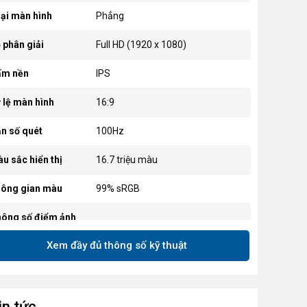
ại màn hình
Phẳng
 phân giải
Full HD (1920 x 1080)
ấm nền
IPS
 lệ màn hình
16:9
n số quét
100Hz
u sắc hiển thị
16.7 triệu màu
ông gian màu
99% sRGB
ông số điểm ảnh
Xem đầy đủ thông số kỹ thuật
 sáng màn hình
300 nits
 Tương phản
1500:1
c độ phản hồi
in tức
5ms GtG