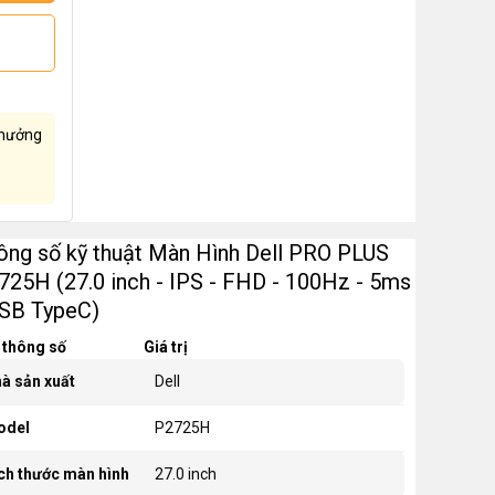
hưởng
ông số kỹ thuật Màn Hình Dell PRO PLUS
725H (27.0 inch - IPS - FHD - 100Hz - 5ms
USB TypeC)
 thông số
Giá trị
à sản xuất
Dell
odel
P2725H
ch thước màn hình
27.0 inch