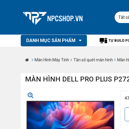
Tất c
DANH MỤC SẢN PHẨM
TỰ BUILD P
Màn Hình Máy Tính
Tần số quét màn hình
Màn h
MÀN HÌNH DELL PRO PLUS P2725H
4