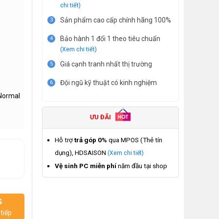
chi tiết)
Sản phẩm cao cấp chính hãng 100%
3
Bảo hành 1 đổi 1 theo tiêu chuẩn
4
(Xem chi tiết)
Giá cạnh tranh nhất thị trường
5
Đội ngũ kỹ thuật có kinh nghiệm
6
(Normal
ƯU ĐÃI
Hỗ trợ
trả góp 0%
qua MPOS (Thẻ tín
dụng), HDSAISON
(Xem chi tiết)
Vệ sinh PC miễn phí
năm đầu tại shop
G
tiếp