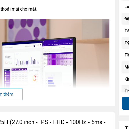
Lo
thoải mái cho mắt.
Độ
T
Tỷ
Tầ
Mà
Kh
Th
m thêm
Độ
Độ
H (27.0 inch - IPS - FHD - 100Hz - 5ms -
Tố
T