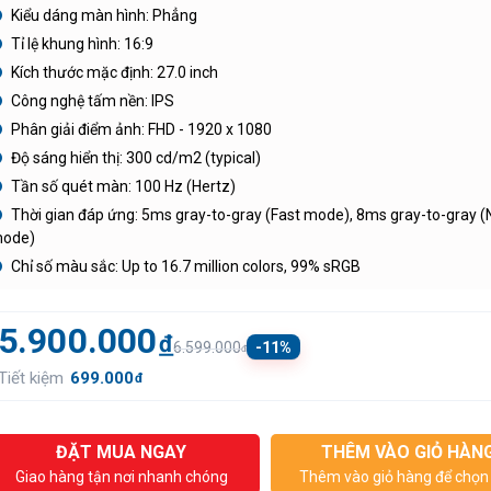
Kiểu dáng màn hình: Phẳng
Tỉ lệ khung hình: 16:9
Kích thước mặc định: 27.0 inch
Công nghệ tấm nền: IPS
Phân giải điểm ảnh: FHD - 1920 x 1080
Độ sáng hiển thị: 300 cd/m2 (typical)
Tần số quét màn: 100 Hz (Hertz)
Thời gian đáp ứng: 5ms gray-to-gray (Fast mode), 8ms gray-to-gray 
ode)
Chỉ số màu sắc: Up to 16.7 million colors, 99% sRGB
5.900.000
đ
-11%
6.599.000
đ
Tiết kiệm
699.000
đ
ĐẶT MUA NGAY
THÊM VÀO GIỎ HÀN
Giao hàng tận nơi nhanh chóng
Thêm vào giỏ hàng để chọn 