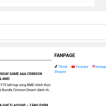
Kí
hì
Kí
có
Tr
hì
 cuộn liền mạch hơn và chuyển động mượt mà hơn.
Tr
hì
FANPAGE
Cô
Tiktok
Youtube
Instag
Shopee
N NGAY GAME AAA CRIMSON
Ph
& AMD
BYTE kết hợp cùng AMD chính thức
me Bundle Crimson Desert dành cho
Bả
eon RX 9070 / RX 9070 XT.
UA GHẾ FLAGSHIP – TẶNG PHÍM