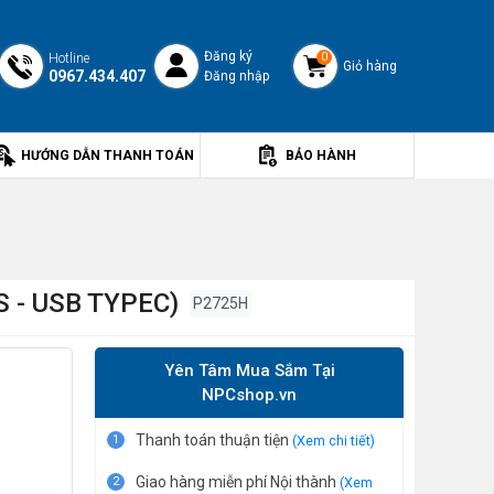
Đăng ký
Hotline
0
Giỏ hàng
0967.434.407
Đăng nhập
HƯỚNG DẪN THANH TOÁN
BẢO HÀNH
S - USB TYPEC)
P2725H
Yên Tâm Mua Sắm Tại
NPCshop.vn
Thanh toán thuận tiện
1
(Xem chi tiết)
Giao hàng miễn phí Nội thành
2
(Xem