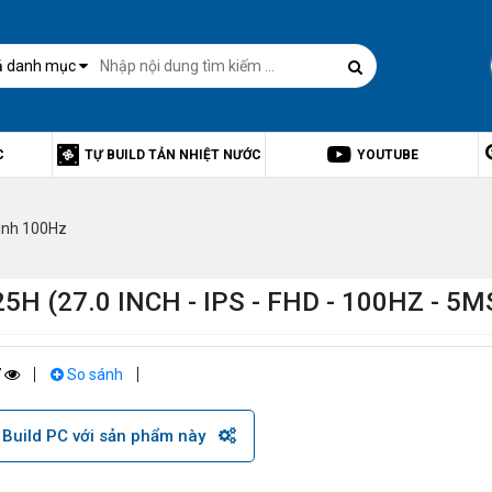
ả danh mục
C
TỰ BUILD TẢN NHIỆT NƯỚC
YOUTUBE
ình 100Hz
 (27.0 INCH - IPS - FHD - 100HZ - 5M
7
So sánh
Build PC với sản phẩm này