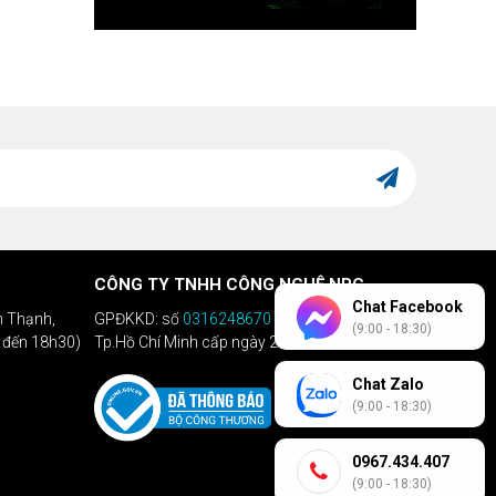
CÔNG TY TNHH CÔNG NGHỆ NPC
Chat Facebook
h Thạnh,
GPĐKKD: số
0316248670
do Sở KHĐT
(9:00 - 18:30)
h đến 18h30)
Tp.Hồ Chí Minh cấp ngày 28/04/2020
Chat Zalo
(9:00 - 18:30)
0967.434.407
(9:00 - 18:30)