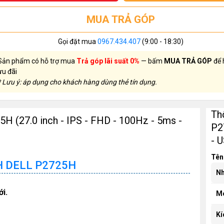
MUA TRẢ GÓP
Gọi đặt mua
0967.434.407
(9:00 - 18:30)
Sản phẩm có hỗ trợ mua
Trả góp lãi suất 0%
— bấm
MUA TRẢ GÓP
để 
ưu đãi
* Lưu ý: áp dụng cho khách hàng dùng thẻ tín dụng.
Th
H (27.0 inch - IPS - FHD - 100Hz - 5ms -
P2
- 
Tên
 DELL P2725H
Nh
i.
M
Kí