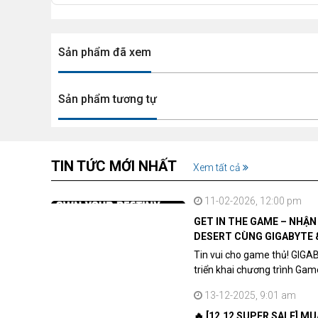
Sản phẩm đã xem
Sản phẩm tương tự
Tốc độ làm mới 100Hz mang lại ít nhấp chuột hơn,
Sắc Màu Rực Rỡ
TIN TỨC MỚI NHẤT
Xem tất cả
11-02-2026, 12:00 pm
GET IN THE GAME – NHẬ
DESERT CÙNG GIGABYTE 
Tin vui cho game thủ! GIGA
triển khai chương trình Ga
khách hàng sở hữu VGA Rad
13-12-2025, 9:01 am
🔥 [12.12 SUPER SALE] M