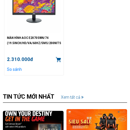
MÀN HÌNH AOC E2070SWN/74
(19.5INCH/HD/VA/60HZ/5MS/200NITS/VGA)
2.310.000đ
So sánh
TIN TỨC MỚI NHẤT
Xem tất cả