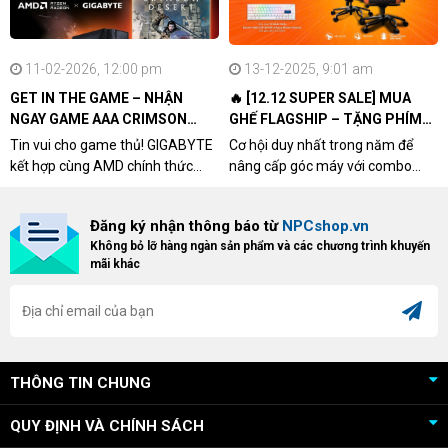
11-02-2026, 12:00 pm
13-12-2025, 9:01 am
GET IN THE GAME – NHẬN
🔥 [12.12 SUPER SALE] MUA
NGAY GAME AAA CRIMSON
GHẾ FLAGSHIP – TẶNG PHÍM
DESERT CÙNG GIGABYTE &
CƠ XỊN
Tin vui cho game thủ! GIGABYTE
Cơ hội duy nhất trong năm để
AMD
kết hợp cùng AMD chính thức
nâng cấp góc máy với combo
triển khai chương trình Game
"hủy diệt" từ NPCshop. Khi sở
Bundle Crimson Desert dành cho
hữu Cougar Armor Titan Pro –
Đăng ký nhận thông báo từ
NPCshop.vn
khách hàng sở hữu VGA Radeon
dòng ghế Gaming cao cấp nhất,
Không bỏ lỡ hàng ngàn sản phẩm và các chương trình khuyến
RX 9070 / RX 9070 XT.
bạn sẽ nhận ngay quà tặng trị giá
mãi khác
cao!
THÔNG TIN CHUNG
QUY ĐỊNH VÀ CHÍNH SÁCH