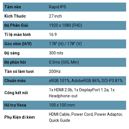
Tấm nền
Rapid IPS
Kích Thước
27 inch
Độ Phân Giải
1920 x 1080 (FHD)
Tỉ lệ màn hình
16:9
Góc nhìn (H/V)
178° (H) / 178° (V)
Độ sáng
300 nits
Độ phản hồi
0.5ms (GtG, Min)
Tần số làm tươi
200Hz
Chuẩn màu
sRGB 101%, AdobeRGB 86%, DCI-P3 81%
1x HDMI 2.0b, 1x DisplayPort 1.2a, 1x
Cổng kết nối
Headphone-out
Hỗ trợ Vesa
100 x 100 mm
HDMI Cable, Power Cord, Power Adaptor,
Phụ Kiện đi kèm
Quick Guide