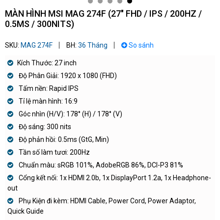
MÀN HÌNH MSI MAG 274F (27" FHD / IPS / 200HZ /
0.5MS / 300NITS)
SKU:
MAG 274F
BH:
36 Tháng
So sánh
Kích Thước: 27 inch
Độ Phân Giải: 1920 x 1080 (FHD)
Tấm nền: Rapid IPS
Tỉ lệ màn hình: 16:9
Góc nhìn (H/V): 178° (H) / 178° (V)
Độ sáng: 300 nits
Độ phản hồi: 0.5ms (GtG, Min)
Tần số làm tươi: 200Hz
Chuẩn màu: sRGB 101%, AdobeRGB 86%, DCI-P3 81%
Cổng kết nối: 1x HDMI 2.0b, 1x DisplayPort 1.2a, 1x Headphone-
out
Phụ Kiện đi kèm: HDMI Cable, Power Cord, Power Adaptor,
Quick Guide