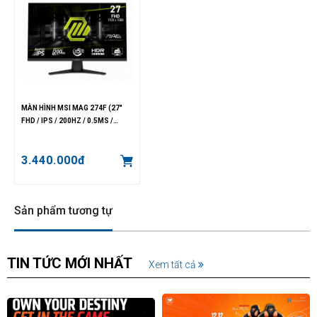
MÀN HÌNH MSI MAG 274F (27"
FHD / IPS / 200HZ / 0.5MS /
300NITS)
3.440.000đ
Sản phẩm tương tự
TIN TỨC MỚI NHẤT
Xem tất cả