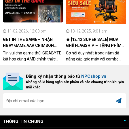
11-02-2026, 12:00 pm
13-12-2025, 9:01 am
GET IN THE GAME – NHẬN
🔥 [12.12 SUPER SALE] MUA
NGAY GAME AAA CRIMSON
GHẾ FLAGSHIP – TẶNG PHÍM
DESERT CÙNG GIGABYTE &
CƠ XỊN
Tin vui cho game thủ! GIGABYTE
Cơ hội duy nhất trong năm để
AMD
kết hợp cùng AMD chính thức
nâng cấp góc máy với combo
triển khai chương trình Game
"hủy diệt" từ NPCshop. Khi sở
Bundle Crimson Desert dành cho
hữu Cougar Armor Titan Pro –
Đăng ký nhận thông báo từ
NPCshop.vn
khách hàng sở hữu VGA Radeon
dòng ghế Gaming cao cấp nhất,
Không bỏ lỡ hàng ngàn sản phẩm và các chương trình khuyến
RX 9070 / RX 9070 XT.
bạn sẽ nhận ngay quà tặng trị giá
mãi khác
cao!
THÔNG TIN CHUNG