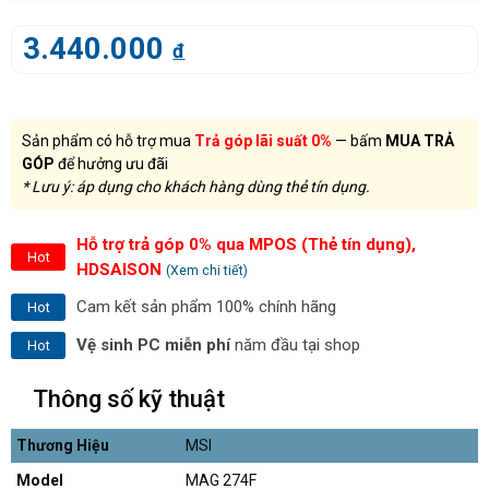
3.440.000
đ
Sản phẩm có hỗ trợ mua
Trả góp lãi suất 0%
— bấm
MUA TRẢ
GÓP
để hưởng ưu đãi
* Lưu ý: áp dụng cho khách hàng dùng thẻ tín dụng.
Hỗ trợ trả góp 0% qua MPOS (Thẻ tín dụng),
Hot
HDSAISON
(Xem chi tiết)
Cam kết sản phẩm 100% chính hãng
Hot
Vệ sinh PC miễn phí
năm đầu tại shop
Hot
Thông số kỹ thuật
Thương Hiệu
MSI
Model
MAG 274F