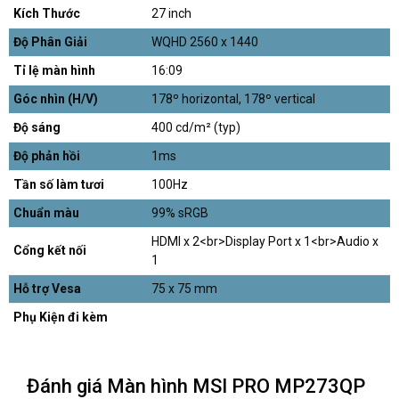
Kích Thước
27 inch
Độ Phân Giải
WQHD 2560 x 1440
Tỉ lệ màn hình
16:09
Góc nhìn (H/V)
178º horizontal, 178º vertical
Độ sáng
400 cd/m² (typ)
Độ phản hồi
1ms
Tần số làm tươi
100Hz
Chuẩn màu
99% sRGB
HDMI x 2<br>Display Port x 1<br>Audio x
Cổng kết nối
1
Hỗ trợ Vesa
75 x 75 mm
Phụ Kiện đi kèm
Đánh giá Màn hình MSI PRO MP273QP