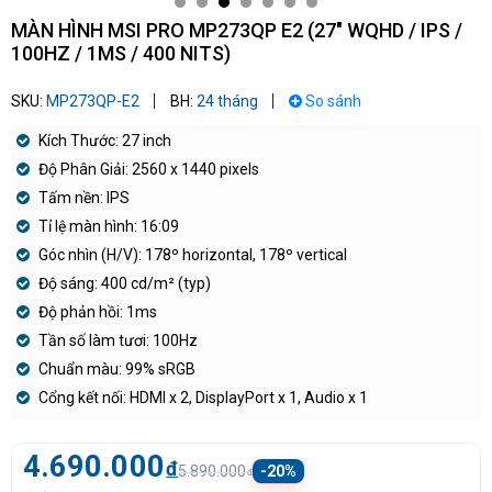
MÀN HÌNH MSI PRO MP273QP E2 (27" WQHD / IPS /
100HZ / 1MS / 400 NITS)
SKU:
MP273QP-E2
BH:
24 tháng
So sánh
Kích Thước: 27 inch
Độ Phân Giải: 2560 x 1440 pixels
Tấm nền: IPS
Tỉ lệ màn hình: 16:09
Góc nhìn (H/V): 178º horizontal, 178º vertical
Độ sáng: 400 cd/m² (typ)
Độ phản hồi: 1ms
Tần số làm tươi: 100Hz
Chuẩn màu: 99% sRGB
Cổng kết nối: HDMI x 2, DisplayPort x 1, Audio x 1
4.690.000
đ
5.890.000
-20%
đ