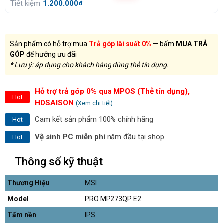
Tiết kiệm
1.200.000
đ
Sản phẩm có hỗ trợ mua
Trả góp lãi suất 0%
— bấm
MUA TRẢ
GÓP
để hưởng ưu đãi
* Lưu ý: áp dụng cho khách hàng dùng thẻ tín dụng.
Hỗ trợ trả góp 0% qua MPOS (Thẻ tín dụng),
Hot
HDSAISON
(Xem chi tiết)
Cam kết sản phẩm 100% chính hãng
Hot
Vệ sinh PC miễn phí
năm đầu tại shop
Hot
Thông số kỹ thuật
Thương Hiệu
MSI
Model
PRO MP273QP E2
Tấm nền
IPS