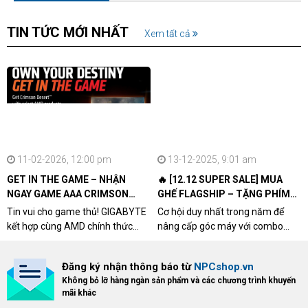
TIN TỨC MỚI NHẤT
Xem tất cả
11-02-2026, 12:00 pm
13-12-2025, 9:01 am
GET IN THE GAME – NHẬN
🔥 [12.12 SUPER SALE] MUA
NGAY GAME AAA CRIMSON
GHẾ FLAGSHIP – TẶNG PHÍM
DESERT CÙNG GIGABYTE &
CƠ XỊN
Tin vui cho game thủ! GIGABYTE
Cơ hội duy nhất trong năm để
AMD
kết hợp cùng AMD chính thức
nâng cấp góc máy với combo
triển khai chương trình Game
"hủy diệt" từ NPCshop. Khi sở
Bundle Crimson Desert dành cho
hữu Cougar Armor Titan Pro –
Đăng ký nhận thông báo từ
NPCshop.vn
khách hàng sở hữu VGA Radeon
dòng ghế Gaming cao cấp nhất,
Không bỏ lỡ hàng ngàn sản phẩm và các chương trình khuyến
RX 9070 / RX 9070 XT.
bạn sẽ nhận ngay quà tặng trị giá
mãi khác
cao!