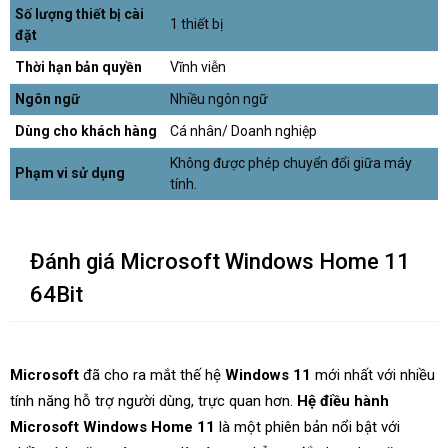
Số lượng thiết bị cài
1 thiết bị
đặt
Thời hạn bản quyền
Vĩnh viễn
Ngôn ngữ
Nhiều ngôn ngữ
Dùng cho khách hàng
Cá nhân/ Doanh nghiệp
Không được phép chuyển đổi giữa máy
Phạm vi sử dụng
tính.
Đánh giá Microsoft Windows Home 11
64Bit
Microsoft
đã cho ra mắt thế hệ
Windows 11
mới nhất với nhiều
tính năng hỗ trợ người dùng, trực quan hơn.
Hệ điều hành
Microsoft Windows Home 11
là một phiên bản nổi bật với