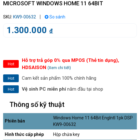
MICROSOFT WINDOWS HOME 11 64BIT
SKU:
KW9-00632
So sánh
1.300.000
đ
Hỗ trợ trả góp 0% qua MPOS (Thẻ tín dụng),
Hot
HDSAISON
(Xem chi tiết)
Cam kết sản phẩm 100% chính hãng
Hot
Vệ sinh PC miễn phí
năm đầu tại shop
Hot
Thông số kỹ thuật
Windows Home 11 64Bit EngIntl 1pk DSP
Phiên bản
KW9-00632
Hình thức cấp phép
Hộp chứa key