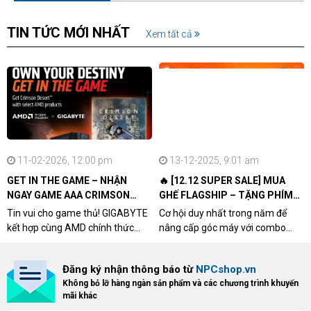
TIN TỨC MỚI NHẤT
Xem tất cả
11-02-2026, 12:00 pm
13-12-2025, 9:01 am
GET IN THE GAME – NHẬN
🔥 [12.12 SUPER SALE] MUA
NGAY GAME AAA CRIMSON
GHẾ FLAGSHIP – TẶNG PHÍM
DESERT CÙNG GIGABYTE &
CƠ XỊN
Tin vui cho game thủ! GIGABYTE
Cơ hội duy nhất trong năm để
AMD
kết hợp cùng AMD chính thức
nâng cấp góc máy với combo
triển khai chương trình Game
"hủy diệt" từ NPCshop. Khi sở
Bundle Crimson Desert dành cho
hữu Cougar Armor Titan Pro –
Đăng ký nhận thông báo từ
NPCshop.vn
khách hàng sở hữu VGA Radeon
dòng ghế Gaming cao cấp nhất,
Không bỏ lỡ hàng ngàn sản phẩm và các chương trình khuyến
RX 9070 / RX 9070 XT.
bạn sẽ nhận ngay quà tặng trị giá
mãi khác
cao!