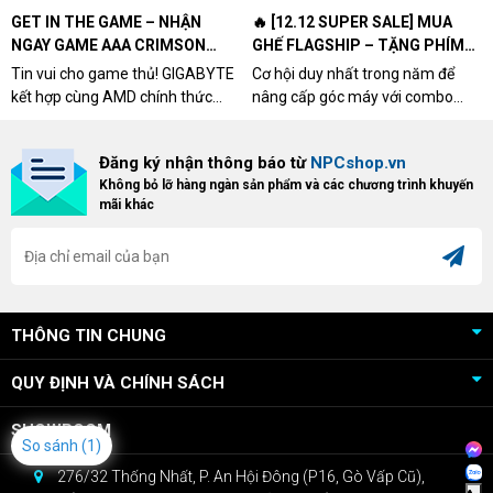
GET IN THE GAME – NHẬN
🔥 [12.12 SUPER SALE] MUA
NGAY GAME AAA CRIMSON
GHẾ FLAGSHIP – TẶNG PHÍM
DESERT CÙNG GIGABYTE &
CƠ XỊN
Tin vui cho game thủ! GIGABYTE
Cơ hội duy nhất trong năm để
AMD
kết hợp cùng AMD chính thức
nâng cấp góc máy với combo
triển khai chương trình Game
"hủy diệt" từ NPCshop. Khi sở
Bundle Crimson Desert dành cho
hữu Cougar Armor Titan Pro –
Đăng ký nhận thông báo từ
NPCshop.vn
khách hàng sở hữu VGA Radeon
dòng ghế Gaming cao cấp nhất,
Không bỏ lỡ hàng ngàn sản phẩm và các chương trình khuyến
RX 9070 / RX 9070 XT.
bạn sẽ nhận ngay quà tặng trị giá
mãi khác
cao!
THÔNG TIN CHUNG
QUY ĐỊNH VÀ CHÍNH SÁCH
SHOWROOM
So sánh
(1)
276/32 Thống Nhất, P. An Hội Đông (P16, Gò Vấp Cũ),