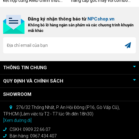
kết hợp cùng AMD chính thức
nâng cấp góc máy với combo
triển khai chương trình Game
"hủy diệt" từ NPCshop. Khi sở
Bundle Crimson Desert dành cho
hữu Cougar Armor Titan Pro –
Đăng ký nhận thông báo từ
NPCshop.vn
khách hàng sở hữu VGA Radeon
dòng ghế Gaming cao cấp nhất,
Không bỏ lỡ hàng ngàn sản phẩm và các chương trình khuyến
RX 9070 / RX 9070 XT.
bạn sẽ nhận ngay quà tặng trị giá
mãi khác
cao!
THÔNG TIN CHUNG
QUY ĐỊNH VÀ CHÍNH SÁCH
SHOWROOM
276/32 Thống Nhất, P. An Hội Đông (P16, Gò Vấp Cũ),
TP.HCM (Làm việc từ T2 - T7 lúc 9h đến 18h30)
[Xem đường đi]
CSKH: 0909.22.66.07
Bán hàng: 0967.434.407