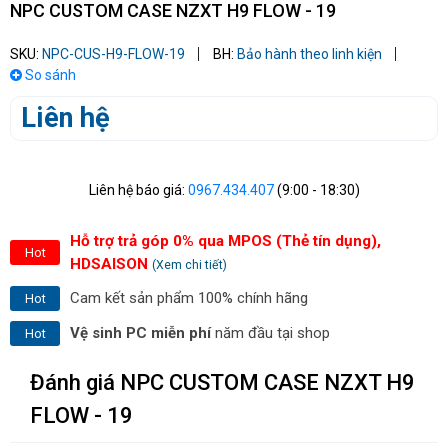
NPC CUSTOM CASE NZXT H9 FLOW - 19
SKU:
NPC-CUS-H9-FLOW-19
BH:
Bảo hành theo linh kiện
So sánh
Liên hệ
Liên hệ báo giá:
0967.434.407
(9:00 - 18:30)
Hỗ trợ trả góp 0% qua MPOS (Thẻ tín dụng),
Hot
HDSAISON
(Xem chi tiết)
Cam kết sản phẩm 100% chính hãng
Hot
Vệ sinh PC miễn phí
năm đầu tại shop
Hot
Đánh giá NPC CUSTOM CASE NZXT H9
FLOW - 19