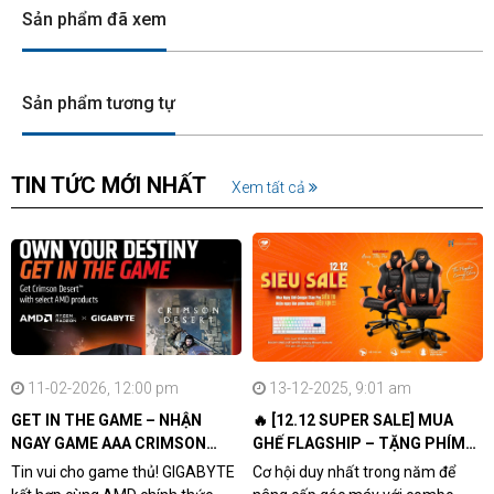
Sản phẩm đã xem
Sản phẩm tương tự
TIN TỨC MỚI NHẤT
Xem tất cả
11-02-2026, 12:00 pm
13-12-2025, 9:01 am
GET IN THE GAME – NHẬN
🔥 [12.12 SUPER SALE] MUA
NGAY GAME AAA CRIMSON
GHẾ FLAGSHIP – TẶNG PHÍM
DESERT CÙNG GIGABYTE &
CƠ XỊN
Tin vui cho game thủ! GIGABYTE
Cơ hội duy nhất trong năm để
AMD