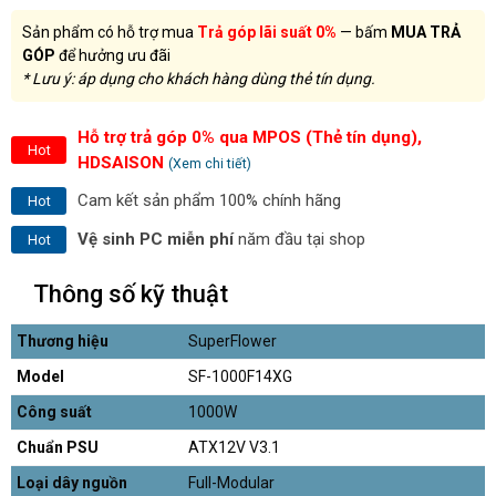
Sản phẩm có hỗ trợ mua
Trả góp lãi suất 0%
— bấm
MUA TRẢ
GÓP
để hưởng ưu đãi
* Lưu ý: áp dụng cho khách hàng dùng thẻ tín dụng.
Hỗ trợ trả góp 0% qua MPOS (Thẻ tín dụng),
Hot
HDSAISON
(Xem chi tiết)
Cam kết sản phẩm 100% chính hãng
Hot
Vệ sinh PC miễn phí
năm đầu tại shop
Hot
Thông số kỹ thuật
Thương hiệu
SuperFlower
Model
SF-1000F14XG
Công suất
1000W
Chuẩn PSU
ATX12V V3.1
Loại dây nguồn
Full-Modular