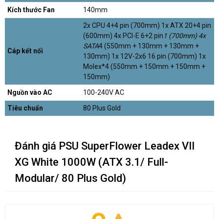
Kích thước Fan
140mm
2x CPU 4+4 pin (700mm) 1x ATX 20+4 pin
(600mm) 4x PCI-E 6+2 pin
1 (700mm) 4x
SATA
4 (550mm + 130mm + 130mm +
Cáp kết nối
130mm) 1x 12V-2x6 16 pin (700mm) 1x
Molex*4 (550mm + 150mm + 150mm +
150mm)
Nguồn vào AC
100-240V AC
Tiêu chuẩn
80 Plus Gold
Đánh giá PSU SuperFlower Leadex VII
XG White 1000W (ATX 3.1/ Full-
Modular/ 80 Plus Gold)