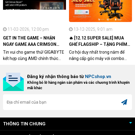
11-02-2026, 12:00 pm
13-12-2025, 9:01 am
GET IN THE GAME – NHẬN
🔥 [12.12 SUPER SALE] MUA
NGAY GAME AAA CRIMSON
GHẾ FLAGSHIP – TẶNG PHÍM
DESERT CÙNG GIGABYTE &
CƠ XỊN
Tin vui cho game thủ! GIGABYTE
Cơ hội duy nhất trong năm để
AMD
kết hợp cùng AMD chính thức
nâng cấp góc máy với combo
triển khai chương trình Game
"hủy diệt" từ NPCshop. Khi sở
Bundle Crimson Desert dành cho
hữu Cougar Armor Titan Pro –
Đăng ký nhận thông báo từ
NPCshop.vn
khách hàng sở hữu VGA Radeon
dòng ghế Gaming cao cấp nhất,
Không bỏ lỡ hàng ngàn sản phẩm và các chương trình khuyến
RX 9070 / RX 9070 XT.
bạn sẽ nhận ngay quà tặng trị giá
mãi khác
cao!
THÔNG TIN CHUNG