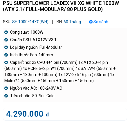
PSU SUPERFLOWER LEADEX VII XG WHITE 1000W
(ATX 3.1/ FULL-MODULAR/ 80 PLUS GOLD)
SKU:
SF-1000F14XG(WH)
BH:
60 Tháng
So sánh
Công suất: 1000W
Chuẩn PSU: ATX12V V3.1
Loại dây nguồn: Full-Modular
Kích thước Fan: 140mm
Cáp kết nối: 2x CPU 4+4 pin (700mm) 1x ATX 20+4 pin
(600mm) 4x PCI-E 6+2 pin*1 (700mm) 4x SATA*4 (550mm +
130mm + 130mm + 130mm) 1x 12V-2x6 16 pin (700mm) 1x
Molex*4 (550mm + 150mm + 150mm + 150mm)
Nguồn vào AC: 100-240V AC
Tiêu chuẩn: 80 Plus Gold
4.290.000
đ