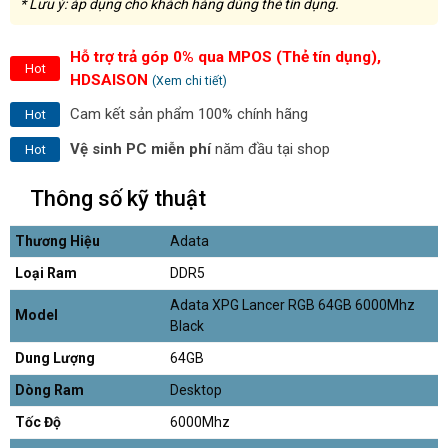
* Lưu ý: áp dụng cho khách hàng dùng thẻ tín dụng.
Hỗ trợ trả góp 0% qua MPOS (Thẻ tín dụng),
Hot
HDSAISON
(Xem chi tiết)
Cam kết sản phẩm 100% chính hãng
Hot
Vệ sinh PC miễn phí
năm đầu tại shop
Hot
Thông số kỹ thuật
Thương Hiệu
Adata
Loại Ram
DDR5
Adata XPG Lancer RGB 64GB 6000Mhz
Model
Black
Dung Lượng
64GB
Dòng Ram
Desktop
Tốc Độ
6000Mhz