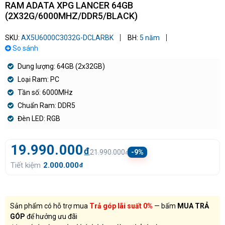
RAM ADATA XPG LANCER 64GB
(2X32G/6000MHZ/DDR5/BLACK)
SKU:
AX5U6000C3032G-DCLARBK
BH:
5 năm
So sánh
Dung lượng: 64GB (2x32GB)
Loại Ram: PC
Tần số: 6000MHz
Chuẩn Ram: DDR5
Đèn LED: RGB
19.990.000
đ
21.990.000
-9%
đ
Tiết kiệm
2.000.000
đ
Sản phẩm có hỗ trợ mua
Trả góp lãi suất 0%
— bấm
MUA TRẢ
GÓP
để hưởng ưu đãi