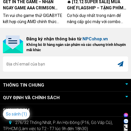
GET IN THE GAME – NHẬN
🔥 [12.12 SUPER SALE] MUA
NGAY GAME AAA CRIMSON
GHẾ FLAGSHIP – TẶNG PHÍM
DESERT CÙNG GIGABYTE &
CƠ XỊN
Tin vui cho game thủ! GIGABYTE
Cơ hội duy nhất trong năm để
AMD
kết hợp cùng AMD chính thức
nâng cấp góc máy với combo
triển khai chương trình Game
"hủy diệt" từ NPCshop. Khi sở
Bundle Crimson Desert dành cho
hữu Cougar Armor Titan Pro –
Đăng ký nhận thông báo từ
NPCshop.vn
khách hàng sở hữu VGA Radeon
dòng ghế Gaming cao cấp nhất,
Không bỏ lỡ hàng ngàn sản phẩm và các chương trình khuyến
RX 9070 / RX 9070 XT.
bạn sẽ nhận ngay quà tặng trị giá
mãi khác
cao!
THÔNG TIN CHUNG
QUY ĐỊNH VÀ CHÍNH SÁCH
SHOWROOM
So sánh
(1)
276/32 Thống Nhất, P. An Hội Đông (P16, Gò Vấp Cũ),
TP.HCM (Làm việc từ T2 - T7 lúc 9h đến 18h30)