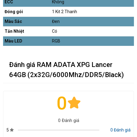
ECC
Không
Đóng gói
1 Kit 2 Thanh
Màu Sắc
Đen
Tản Nhiệt
Có
Màu LED
RGB
Đánh giá RAM ADATA XPG Lancer
64GB (2x32G/6000Mhz/DDR5/Black)
0
0 Đánh giá
5
0 Đánh giá