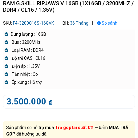
RAM G.SKILL RIPJAWS V 16GB (1X16GB / 3200MHZ /
DDR4 / CL16 / 1.35V)
SKU:
F4-3200C16S-16GVK
BH:
36 Tháng
So sánh
Dung lượng : 16GB
Bus : 3200MHz
Loại RAM : DDR4
Độ trễ CAS : CL16
Điện áp : 1.35V
Tản nhiệt : Có
Ép xung : Hỗ trợ
3.500.000
đ
Sản phẩm có hỗ trợ mua
Trả góp lãi suất 0%
— bấm
MUA TRẢ
GÓP
để hưởng ưu đãi