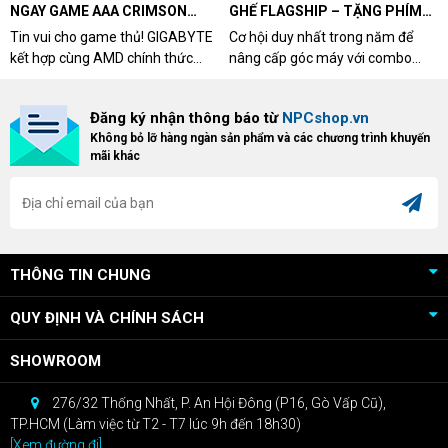
NGAY GAME AAA CRIMSON
GHẾ FLAGSHIP – TẶNG PHÍM
DESERT CÙNG GIGABYTE &
CƠ XỊN
Tin vui cho game thủ! GIGABYTE
Cơ hội duy nhất trong năm để
AMD
kết hợp cùng AMD chính thức
nâng cấp góc máy với combo
triển khai chương trình Game
"hủy diệt" từ NPCshop. Khi sở
Bundle Crimson Desert dành cho
hữu Cougar Armor Titan Pro –
Đăng ký nhận thông báo từ
NPCshop.vn
khách hàng sở hữu VGA Radeon
dòng ghế Gaming cao cấp nhất,
Không bỏ lỡ hàng ngàn sản phẩm và các chương trình khuyến
RX 9070 / RX 9070 XT.
bạn sẽ nhận ngay quà tặng trị giá
mãi khác
cao!
THÔNG TIN CHUNG
QUY ĐỊNH VÀ CHÍNH SÁCH
SHOWROOM
276/32 Thống Nhất, P. An Hội Đông (P16, Gò Vấp Cũ),
TP.HCM (Làm việc từ T2 - T7 lúc 9h đến 18h30)
[Xem đường đi]