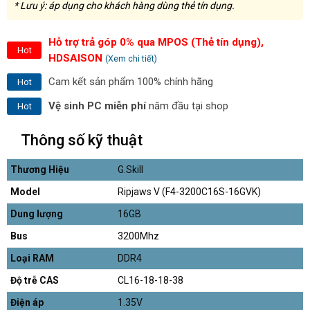
* Lưu ý: áp dụng cho khách hàng dùng thẻ tín dụng.
Hỗ trợ trả góp 0% qua MPOS (Thẻ tín dụng),
Hot
HDSAISON
(Xem chi tiết)
Cam kết sản phẩm 100% chính hãng
Hot
Vệ sinh PC miễn phí
năm đầu tại shop
Hot
Thông số kỹ thuật
Thương Hiệu
G.Skill
Model
Ripjaws V (F4-3200C16S-16GVK)
Dung lượng
16GB
Bus
3200Mhz
Loại RAM
DDR4
Độ trễ CAS
CL16-18-18-38
Điện áp
1.35V