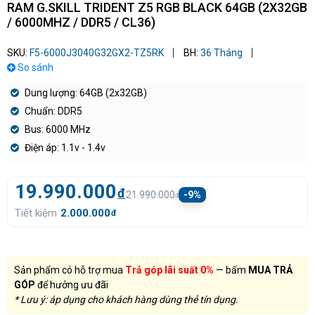
RAM G.SKILL TRIDENT Z5 RGB BLACK 64GB (2X32GB
/ 6000MHZ / DDR5 / CL36)
SKU:
F5-6000J3040G32GX2-TZ5RK
BH:
36 Tháng
So sánh
Dung lượng: 64GB (2x32GB)
Chuẩn: DDR5
Bus: 6000 MHz
Điện áp: 1.1v - 1.4v
19.990.000
đ
21.990.000
-9%
đ
Tiết kiệm
2.000.000
đ
Sản phẩm có hỗ trợ mua
Trả góp lãi suất 0%
— bấm
MUA TRẢ
GÓP
để hưởng ưu đãi
* Lưu ý: áp dụng cho khách hàng dùng thẻ tín dụng.