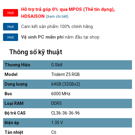
Hỗ trợ trả góp 0% qua MPOS (Thẻ tín dụng),
Hot
HDSAISON
(Xem chi tiết)
Cam kết sản phẩm 100% chính hãng
Hot
Vệ sinh PC miễn phí
năm đầu tại shop
Hot
Thông số kỹ thuật
Thương Hiệu
G.Skill
Model
Trident Z5 RGB
Dung lượng
64GB (32GBx2)
Bus
6000 MHz
Loại RAM
DDR5
Độ trễ CAS
CL36-36-36-96
Điện áp
1.35 V
Tản nhiệt
Có