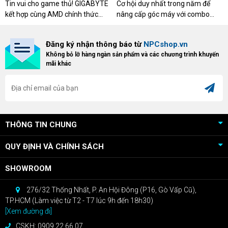
DESERT CÙNG GIGABYTE &
CƠ XỊN
Tin vui cho game thủ! GIGABYTE
Cơ hội duy nhất trong năm để
AMD
kết hợp cùng AMD chính thức
nâng cấp góc máy với combo
triển khai chương trình Game
"hủy diệt" từ NPCshop. Khi sở
Bundle Crimson Desert dành cho
hữu Cougar Armor Titan Pro –
Đăng ký nhận thông báo từ
NPCshop.vn
khách hàng sở hữu VGA Radeon
dòng ghế Gaming cao cấp nhất,
Không bỏ lỡ hàng ngàn sản phẩm và các chương trình khuyến
RX 9070 / RX 9070 XT.
bạn sẽ nhận ngay quà tặng trị giá
mãi khác
cao!
THÔNG TIN CHUNG
QUY ĐỊNH VÀ CHÍNH SÁCH
SHOWROOM
276/32 Thống Nhất, P. An Hội Đông (P16, Gò Vấp Cũ),
TP.HCM (Làm việc từ T2 - T7 lúc 9h đến 18h30)
[Xem đường đi]
CSKH: 0909.22.66.07