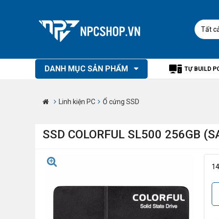
Tất c
DANH MỤC SẢN PHẨM
TỰ BUILD P
Linh kiện PC
Ổ cứng SSD
SSD COLORFUL SL500 256GB (SAT
1