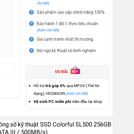
chi tiết)
Sản phẩm cao cấp chính hãng 100%
3
Bảo hành 1 đổi 1 theo tiêu chuẩn
4
(Xem chi tiết)
Giá cạnh tranh nhất thị trường
5
Đội ngũ kỹ thuật có kinh nghiệm
6
ƯU ĐÃI
Hỗ trợ
trả góp 0%
qua MPOS (Thẻ tín
dụng), HDSAISON
(Xem chi tiết)
Vệ sinh PC miễn phí
năm đầu tại shop
ông số kỹ thuật SSD Colorful SL500 256GB
ATA III / 500MB/s)