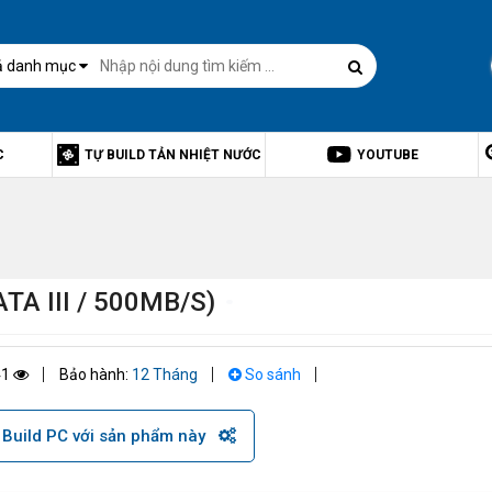
ả danh mục
C
TỰ BUILD TẢN NHIỆT NƯỚC
YOUTUBE
A III / 500MB/S)
41
Bảo hành:
12 Tháng
So sánh
Build PC với sản phẩm này