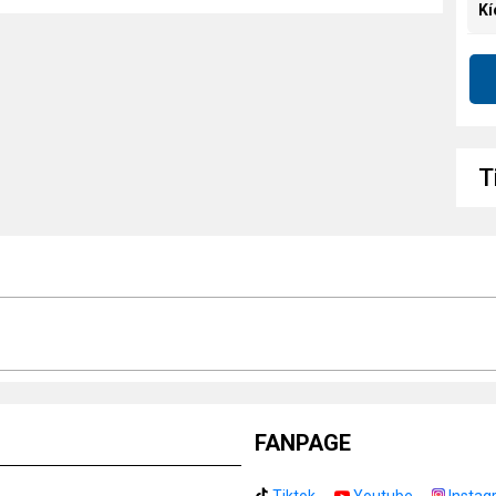
Kí
Tí
T
FANPAGE