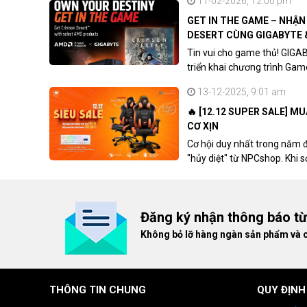
11-02-2026, 12:00 pm
GET IN THE GAME – NHẬ
DESERT CÙNG GIGABYTE 
Tin vui cho game thủ! GIGA
triển khai chương trình Ga
khách hàng sở hữu VGA Rad
13-12-2025, 9:01 am
🔥 [12.12 SUPER SALE] M
CƠ XỊN
Cơ hội duy nhất trong năm 
"hủy diệt" từ NPCshop. Khi 
dòng ghế Gaming cao cấp nh
giá cao!
Đăng ký nhận thông báo t
Không bỏ lỡ hàng ngàn sản phẩm và 
THÔNG TIN CHUNG
QUY ĐỊNH