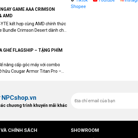
Tiktok
Youtube
Instag
Shopee
N NGAY GAME AAA CRIMSON
& AMD
BYTE kết hợp cùng AMD chính thức
me Bundle Crimson Desert dành cho
eon RX 9070 / RX 9070 XT.
UA GHẾ FLAGSHIP – TẶNG PHÍM
để nâng cấp góc máy với combo
sở hữu Cougar Armor Titan Pro –
ất, bạn sẽ nhận ngay quà tặng trị
ừ
NPCshop.vn
các chương trình khuyến mãi khác
 VÀ CHÍNH SÁCH
SHOWROOM