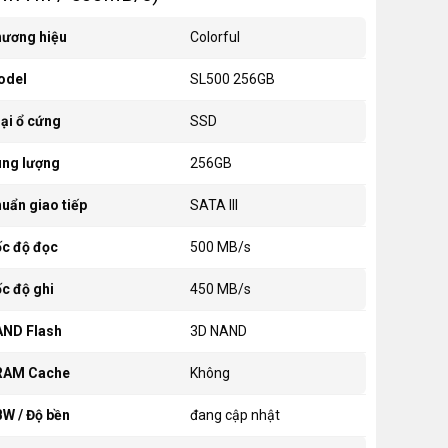
ương hiệu
Colorful
odel
SL500 256GB
ại ổ cứng
SSD
ng lượng
256GB
uẩn giao tiếp
SATA III
c độ đọc
500 MB/s
c độ ghi
450 MB/s
ND Flash
3D NAND
RAM Cache
Không
W / Độ bền
đang cập nhật