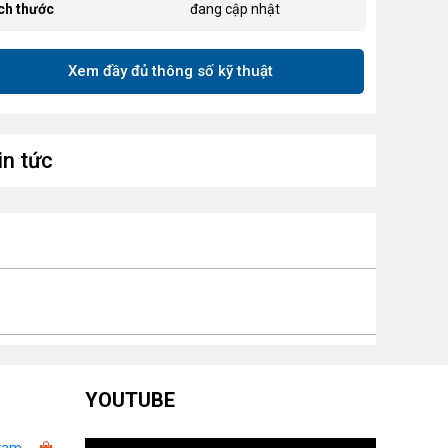
ch thước
đang cập nhật
nh năng khác
đang cập nhật
Xem đầy đủ thông số kỹ thuật
in tức
YOUTUBE