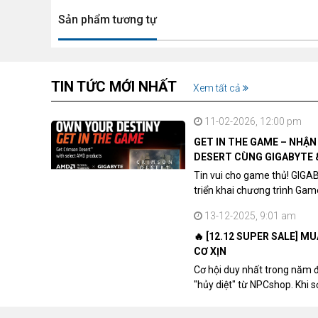
Sản phẩm tương tự
TIN TỨC MỚI NHẤT
Xem tất cả
11-02-2026, 12:00 pm
GET IN THE GAME – NHẬ
DESERT CÙNG GIGABYTE 
Tin vui cho game thủ! GIGA
triển khai chương trình Ga
khách hàng sở hữu VGA Rad
13-12-2025, 9:01 am
🔥 [12.12 SUPER SALE] M
CƠ XỊN
Cơ hội duy nhất trong năm 
"hủy diệt" từ NPCshop. Khi 
dòng ghế Gaming cao cấp nh
giá cao!