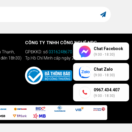
CÔNG TY TNHH CÔNG NGHỆ NPC
Chat Facebook
h Thạnh,
GPĐKKD: số
0316248670
do Sở KHĐT
(9:00 - 18:30)
h đến 18h30)
Tp.Hồ Chí Minh cấp ngày 28/04/2020
Chat Zalo
(9:00 - 18:30)
0967.434.407
(9:00 - 18:30)