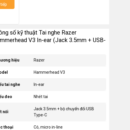
tiếp
ông số kỹ thuật Tai nghe Razer
mmerhead V3 In-ear (Jack 3.5mm + USB-
ương hiệu
Razer
odel
Hammerhead V3
ểu tai nghe
In-ear
ểu đeo
Nhét tai
Jack 3.5mm + bộ chuyển đổi USB
t nối
Type-C
c thoại
Có, micro in-line