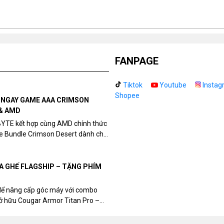
FANPAGE
Tiktok
Youtube
Instag
Shopee
N NGAY GAME AAA CRIMSON
& AMD
BYTE kết hợp cùng AMD chính thức
me Bundle Crimson Desert dành cho
eon RX 9070 / RX 9070 XT.
UA GHẾ FLAGSHIP – TẶNG PHÍM
để nâng cấp góc máy với combo
sở hữu Cougar Armor Titan Pro –
ất, bạn sẽ nhận ngay quà tặng trị