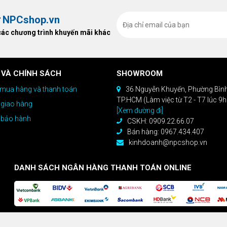
ừ
NPCshop.vn
các chương trình khuyến mãi khác
 VÀ CHÍNH SÁCH
SHOWROOM
mua hàng và thanh toán
36 Nguyễn Khuyến, Phường Bìn
TP.HCM (Làm việc từ T2 - T7 lúc 9
 giao hàng
[Xem đường đi]
 bảo hành
CSKH: 0909.22.66.07
Bán hàng: 0967.434.407
kinhdoanh@npcshop.vn
DANH SÁCH NGÂN HÀNG THANH TOÁN ONLINE