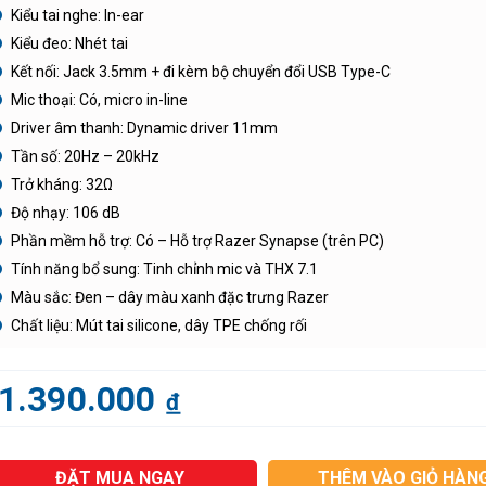
Kiểu tai nghe: In-ear
Kiểu đeo: Nhét tai
Kết nối: Jack 3.5mm + đi kèm bộ chuyển đổi USB Type-C
Mic thoại: Có, micro in-line
Driver âm thanh: Dynamic driver 11mm
Tần số: 20Hz – 20kHz
Trở kháng: 32Ω
Độ nhạy: 106 dB
Phần mềm hỗ trợ: Có – Hỗ trợ Razer Synapse (trên PC)
Tính năng bổ sung: Tinh chỉnh mic và THX 7.1
Màu sắc: Đen – dây màu xanh đặc trưng Razer
Chất liệu: Mút tai silicone, dây TPE chống rối
1.390.000
đ
ĐẶT MUA NGAY
THÊM VÀO GIỎ HÀN