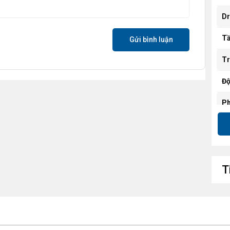
Dr
Tầ
Gửi bình luận
Tr
Độ
Ph
Tí
s
Mà
T
Ch