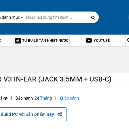
ả danh mục
C
TỰ BUILD TẢN NHIỆT NƯỚC
YOUTUBE
3 IN-EAR (JACK 3.5MM + USB-C)
21
Bảo hành:
24 Tháng
So sánh
Build PC với sản phẩm này