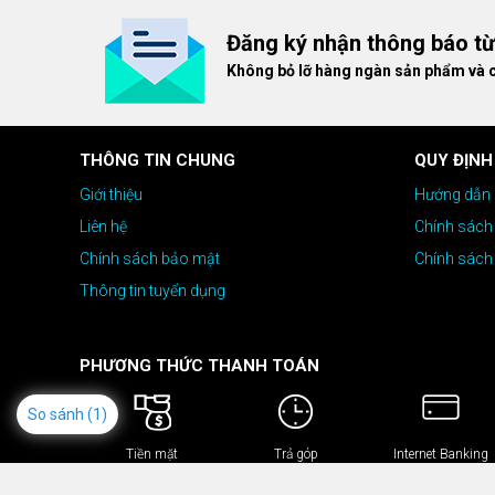
Đăng ký nhận thông báo t
Không bỏ lỡ hàng ngàn sản phẩm và 
THÔNG TIN CHUNG
QUY ĐỊNH
Giới thiệu
Hướng dẫn 
Liên hệ
Chính sách
Chính sách bảo mật
Chính sách
Thông tin tuyển dụng
PHƯƠNG THỨC THANH TOÁN
So sánh
(1)
Tiền mặt
Trả góp
Internet Banking