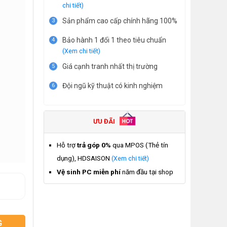
chi tiết)
Sản phẩm cao cấp chính hãng 100%
3
Bảo hành 1 đổi 1 theo tiêu chuẩn
4
(Xem chi tiết)
Giá cạnh tranh nhất thị trường
5
Đội ngũ kỹ thuật có kinh nghiệm
6
ƯU ĐÃI
Hỗ trợ
trả góp 0%
qua MPOS (Thẻ tín
dụng), HDSAISON
(Xem chi tiết)
Vệ sinh PC miễn phí
năm đầu tại shop
G