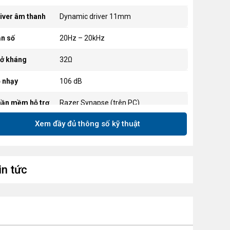
iver âm thanh
Dynamic driver 11mm
n số
20Hz – 20kHz
ở kháng
32Ω
 nhạy
106 dB
ần mềm hỗ trợ
Razer Synapse (trên PC)
Xem đầy đủ thông số kỹ thuật
nh năng bổ
Tinh chỉnh mic, THX 7.1
ung
u sắc
Đen – dây màu xanh đặc trưng Razer
in tức
ất liệu
Mút tai silicone, dây TPE chống rối