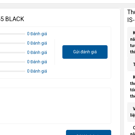
Th
-55 BLACK
IS
K
0 Đánh giá
n
0 Đánh giá
tư
Gửi đánh giá
th
0 Đánh giá
0 Đánh giá
T
0 Đánh giá
K
th
tổ
th
V
li
C
n