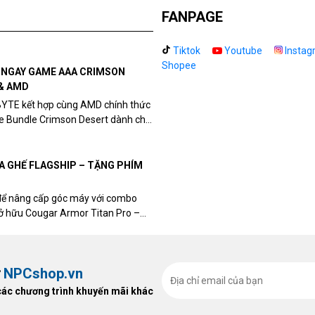
Đ
FANPAGE
áp
m
Tiktok
Youtube
Instag
Shopee
Đ
N NGAY GAME AAA CRIMSON
áp
& AMD
đ
BYTE kết hợp cùng AMD chính thức
me Bundle Crimson Desert dành cho
Đ
eon RX 9070 / RX 9070 XT.
áp
đ
UA GHẾ FLAGSHIP – TẶNG PHÍM
D
để nâng cấp góc máy với combo
đi
sở hữu Cougar Armor Titan Pro –
đị
ất, bạn sẽ nhận ngay quà tặng trị
m
N
ừ
NPCshop.vn
đi
đầ
các chương trình khuyến mãi khác