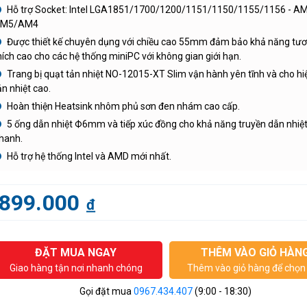
Hỗ trợ Socket: Intel LGA1851/1700/1200/1151/1150/1155/1156 - A
M5/AM4
Được thiết kế chuyên dụng với chiều cao 55mm đảm bảo khả năng tư
hích cao cho các hệ thống miniPC với không gian giới hạn.
Trang bị quạt tản nhiệt NO-12015-XT Slim vận hành yên tĩnh và cho hi
ản nhiệt cao.
Hoàn thiện Heatsink nhôm phủ sơn đen nhám cao cấp.
5 ống dẫn nhiệt Ф6mm và tiếp xúc đồng cho khả năng truyền dẫn nhiệ
hanh.
Hỗ trợ hệ thống Intel và AMD mới nhất.
899.000
đ
ĐẶT MUA NGAY
THÊM VÀO GIỎ HÀN
Giao hàng tận nơi nhanh chóng
Thêm vào giỏ hàng để chọn 
Gọi đặt mua
0967.434.407
(9:00 - 18:30)