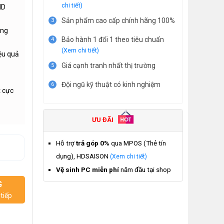
chi tiết)
MD
Sản phẩm cao cấp chính hãng 100%
3
ơng
Bảo hành 1 đổi 1 theo tiêu chuẩn
4
(Xem chi tiết)
ệu quả
Giá cạnh tranh nhất thị trường
5
Đội ngũ kỹ thuật có kinh nghiệm
6
t cực
ƯU ĐÃI
Hỗ trợ
trả góp 0%
qua MPOS (Thẻ tín
dụng), HDSAISON
(Xem chi tiết)
Vệ sinh PC miễn phí
năm đầu tại shop
G
tiếp