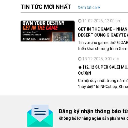
TIN TỨC MỚI NHẤT
Xem tất cả
11-02-2026, 12:00 pm
GET IN THE GAME – NHẬ
DESERT CÙNG GIGABYTE 
Tin vui cho game thủ! GIGA
triển khai chương trình Ga
khách hàng sở hữu VGA Rad
13-12-2025, 9:01 am
🔥 [12.12 SUPER SALE] M
CƠ XỊN
Cơ hội duy nhất trong năm 
"hủy diệt" từ NPCshop. Khi 
dòng ghế Gaming cao cấp nh
giá cao!
Đăng ký nhận thông báo t
Không bỏ lỡ hàng ngàn sản phẩm và 