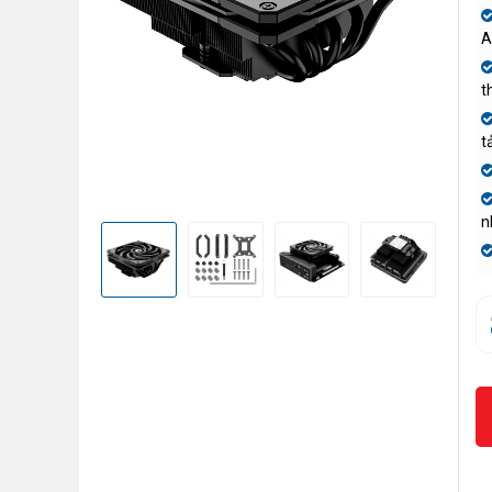
A
t
t
n