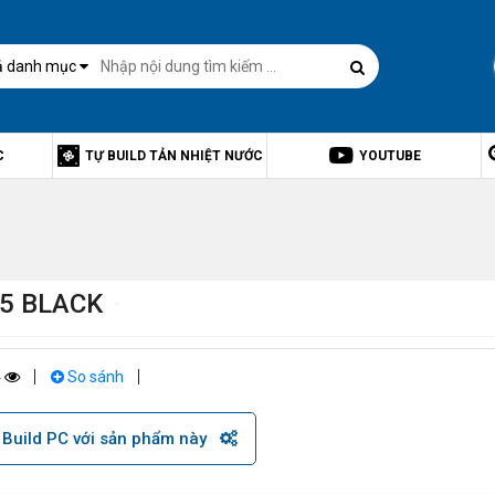
ả danh mục
C
TỰ BUILD TẢN NHIỆT NƯỚC
YOUTUBE
55 BLACK
4
So sánh
Build PC với sản phẩm này