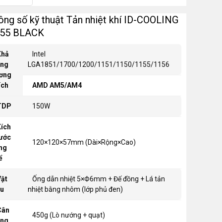
ông số kỹ thuật Tản nhiệt khí ID-COOLING
-55 BLACK
hả
Intel
ăng
LGA1851/1700/1200/1151/1150/1155/1156
ơng
ích
AMD
AM5/AM4
DP
150W
ích
ước
120×120×57mm (Dài×Rộng×Cao)
ng
ể
ật
Ống dẫn nhiệt 5×Ф6mm + Đế đồng + Lá tản
ệu
nhiệt bằng nhôm (lớp phủ đen)
ân
450g (Lò nướng + quạt)
ặng