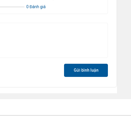
gi
0 Đánh giá
TE EDITION có radiator với bề mặt tiếp xúc lớn hơn, giải tỏa
Áp
tĩ
g, với bề mặt tiếp xúc lớn hơn 20% trên két nước để gia tăng hiệu
Độ
Ch
dà
d
Gửi bình luận
P
th
đi
kh
T
lư
T
nh