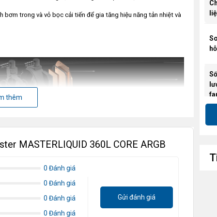
Ch
li
h bơm trong và vỏ bọc cải tiến để gia tăng hiệu năng tản nhiệt và
So
hỗ
S
lư
fa
m thêm
Kí
ra
 Master MASTERLIQUID 360L CORE ARGB
Hi
ứn
T
0 Đánh giá
Tố
0 Đánh giá
qu
Gửi đánh giá
0 Đánh giá
L
0 Đánh giá
lư