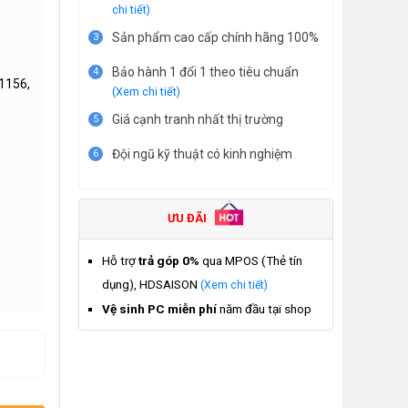
chi tiết)
Sản phẩm cao cấp chính hãng 100%
3
Bảo hành 1 đổi 1 theo tiêu chuẩn
4
1156,
(Xem chi tiết)
Giá cạnh tranh nhất thị trường
5
Đội ngũ kỹ thuật có kinh nghiệm
6
ƯU ĐÃI
Hỗ trợ
trả góp 0%
qua MPOS (Thẻ tín
dụng), HDSAISON
(Xem chi tiết)
Vệ sinh PC miễn phí
năm đầu tại shop