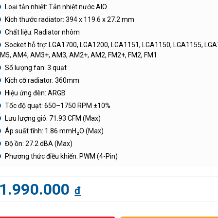
Loại tản nhiệt: Tản nhiệt nước AIO
Kích thước radiator: 394 x 119.6 x 27.2 mm
Chất liệu: Radiator nhôm
Socket hỗ trợ: LGA1700, LGA1200, LGA1151, LGA1150, LGA1155, LGA
M5, AM4, AM3+, AM3, AM2+, AM2, FM2+, FM2, FM1
Số lượng fan: 3 quạt
Kích cỡ radiator: 360mm
Hiệu ứng đèn: ARGB
Tốc độ quạt: 650–1750 RPM ±10%
Lưu lượng gió: 71.93 CFM (Max)
Áp suất tĩnh: 1.86 mmH₂O (Max)
Độ ồn: 27.2 dBA (Max)
Phương thức điều khiển: PWM (4-Pin)
1.990.000
đ