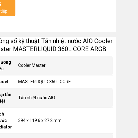
G
tiếp
ông số kỹ thuật Tản nhiệt nước AIO Cooler
ster MASTERLIQUID 360L CORE ARGB
hương
Cooler Master
ệu
odel
MASTERLIQUID 360L CORE
ại tản
Tản nhiệt nước AIO
iệt
ch
ước
394 x 119.6 x 27.2 mm
diator