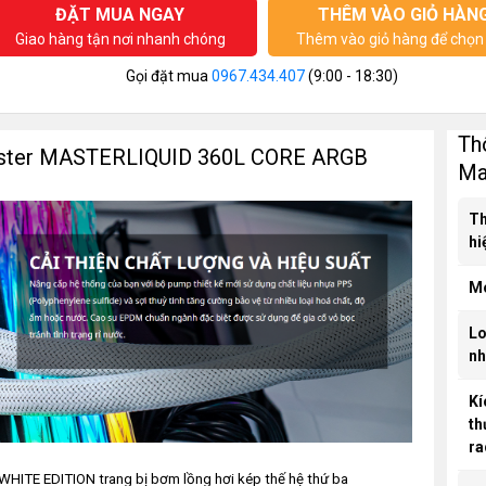
ĐẶT MUA NGAY
THÊM VÀO GIỎ HÀN
Giao hàng tận nơi nhanh chóng
Thêm vào giỏ hàng để chọn 
Gọi đặt mua
0967.434.407
(9:00 - 18:30)
Th
 Master MASTERLIQUID 360L CORE ARGB
Ma
T
hi
M
Lo
nh
Kí
th
ra
HITE EDITION trang bị bơm lồng hơi kép thế hệ thứ ba