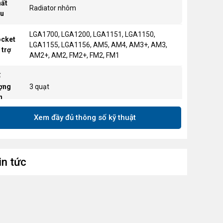
ất
Radiator nhôm
ệu
LGA1700, LGA1200, LGA1151, LGA1150,
cket
LGA1155, LGA1156, AM5, AM4, AM3+, AM3,
 trợ
AM2+, AM2, FM2+, FM2, FM1
ố
ợng
3 quạt
n
Xem đầy đủ thông số kỹ thuật
ch cỡ
360mm
diator
ệu
ARGB
g đèn
in tức
c độ
650–1750 RPM ±10%
ạt
ưu
ợng
71.93 CFM (Max)