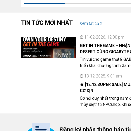
TIN TỨC MỚI NHẤT
Xem tất cả
Tản nhiệt nước CPU Cooler Master Master ML360L V2 ARGB 
11-02-2026, 12:00 pm
Quạt SickleFlow 120 ARGB hoàn toàn mới với các cánh quạt Air
GET IN THE GAME – NHẬ
bền bỉ hơn để làm mát êm ái hơn.
DESERT CÙNG GIGABYTE 
Tin vui cho game thủ! GIGA
triển khai chương trình Ga
khách hàng sở hữu VGA Rad
13-12-2025, 9:01 am
🔥 [12.12 SUPER SALE] M
CƠ XỊN
Cơ hội duy nhất trong năm 
"hủy diệt" từ NPCshop. Khi 
dòng ghế Gaming cao cấp nh
giá cao!
Đăng ký nhận thông báo t