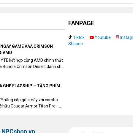
k
FANPAGE
WHITE EDITION với quạt Sickleflow 120 ARGB mới
Tiktok
Youtube
Instag
 Balance mới tối ưu hơn, bạc đạn rifle bearing và khung quạt
Shopee
N NGAY GAME AAA CRIMSON
& AMD
BYTE kết hợp cùng AMD chính thức
me Bundle Crimson Desert dành cho
eon RX 9070 / RX 9070 XT.
UA GHẾ FLAGSHIP – TẶNG PHÍM
để nâng cấp góc máy với combo
sở hữu Cougar Armor Titan Pro –
ất, bạn sẽ nhận ngay quà tặng trị
ừ
NPCshop.vn