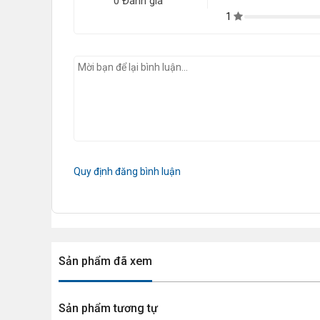
0 Đánh giá
1
Tản nhiệt nước CPU Cooler Master Master ML360L V2 ARGB WHI
nhiệt nhanh hơn
Càng nhiều khu vực tiếp xúc, khả năng tiêu tán nhiệt càng tăn
quả tản nhiệt.
Quy định đăng bình luận
Sản phẩm đã xem
Sản phẩm tương tự