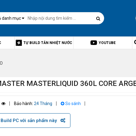
ả danh mục
C
TỰ BUILD TẢN NHIỆT NƯỚC
YOUTUBE
IO
MASTER MASTERLIQUID 360L CORE ARG
1
Bảo hành:
24 Tháng
So sánh
Build PC với sản phẩm này