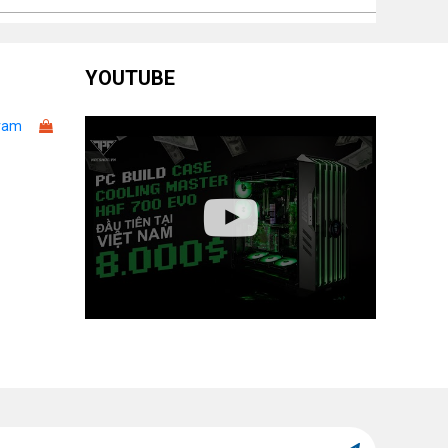
èm
YOUTUBE
ram