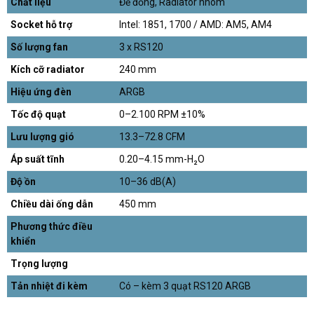
Chất liệu
Đế đồng, Radiator nhôm
Socket hỗ trợ
Intel: 1851, 1700 / AMD: AM5, AM4
Số lượng fan
3 x RS120
Kích cỡ radiator
240 mm
Hiệu ứng đèn
ARGB
Tốc độ quạt
0–2.100 RPM ±10%
Lưu lượng gió
13.3–72.8 CFM
Áp suất tĩnh
0.20–4.15 mm-H₂O
Độ ồn
10–36 dB(A)
Chiều dài ống dẫn
450 mm
Phương thức điều
khiển
Trọng lượng
Tản nhiệt đi kèm
Có – kèm 3 quạt RS120 ARGB