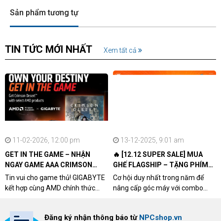
Sản phẩm tương tự
TIN TỨC MỚI NHẤT
Xem tất cả
11-02-2026, 12:00 pm
13-12-2025, 9:01 am
GET IN THE GAME – NHẬN
🔥 [12.12 SUPER SALE] MUA
NGAY GAME AAA CRIMSON
GHẾ FLAGSHIP – TẶNG PHÍM
DESERT CÙNG GIGABYTE &
CƠ XỊN
Tin vui cho game thủ! GIGABYTE
Cơ hội duy nhất trong năm để
AMD
kết hợp cùng AMD chính thức
nâng cấp góc máy với combo
triển khai chương trình Game
"hủy diệt" từ NPCshop. Khi sở
Bundle Crimson Desert dành cho
hữu Cougar Armor Titan Pro –
Đăng ký nhận thông báo từ
NPCshop.vn
khách hàng sở hữu VGA Radeon
dòng ghế Gaming cao cấp nhất,