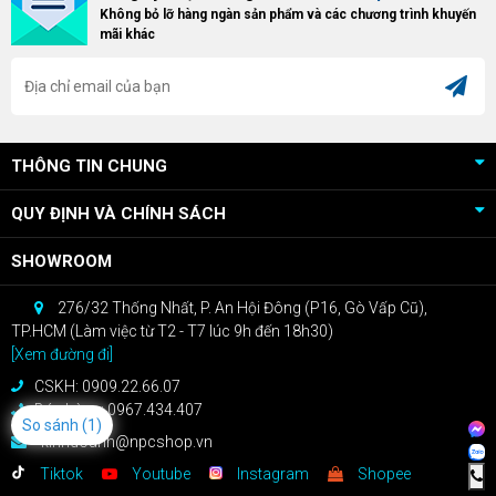
Không bỏ lỡ hàng ngàn sản phẩm và các chương trình khuyến
RX 9070 / RX 9070 XT.
bạn sẽ nhận ngay quà tặng trị giá
mãi khác
cao!
THÔNG TIN CHUNG
QUY ĐỊNH VÀ CHÍNH SÁCH
SHOWROOM
276/32 Thống Nhất, P. An Hội Đông (P16, Gò Vấp Cũ),
TP.HCM (Làm việc từ T2 - T7 lúc 9h đến 18h30)
[Xem đường đi]
CSKH: 0909.22.66.07
Bán hàng: 0967.434.407
So sánh
(1)
kinhdoanh@npcshop.vn
Tiktok
Youtube
Instagram
Shopee