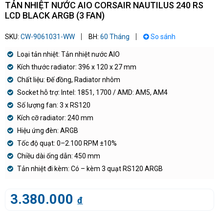
TẢN NHIỆT NƯỚC AIO CORSAIR NAUTILUS 240 RS
LCD BLACK ARGB (3 FAN)
SKU:
CW-9061031-WW
BH:
60 Tháng
So sánh
Loại tản nhiệt: Tản nhiệt nước AIO
Kích thước radiator: 396 x 120 x 27 mm
Chất liệu: Đế đồng, Radiator nhôm
Socket hỗ trợ: Intel: 1851, 1700 / AMD: AM5, AM4
Số lượng fan: 3 x RS120
Kích cỡ radiator: 240 mm
Hiệu ứng đèn: ARGB
Tốc độ quạt: 0–2.100 RPM ±10%
Chiều dài ống dẫn: 450 mm
Tản nhiệt đi kèm: Có – kèm 3 quạt RS120 ARGB
3.380.000
đ