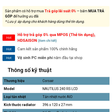
Sản phẩm có hỗ trợ mua
Trả góp lãi suất 0%
— bấm
MUA TRẢ
GÓP
để hưởng ưu đãi
* Lưu ý: áp dụng cho khách hàng dùng thẻ tín dụng.
Hỗ trợ trả góp 0% qua MPOS (Thẻ tín dụng),
Hot
HDSAISON
(Xem chi tiết)
Cam kết sản phẩm 100% chính hãng
Hot
Vệ sinh PC miễn phí
năm đầu tại shop
Hot
Thông số kỹ thuật
Thương hiệu
Corsair
Model
NAUTILUS 240 RS LCD
Loại tản nhiệt
Tản nhiệt nước AIO
Kích thước radiator
396 x 120 x 27 mm