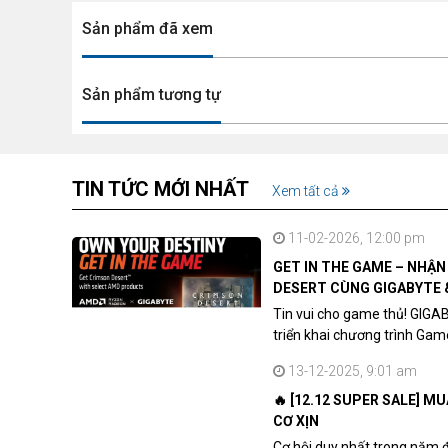
Sản phẩm đã xem
Sản phẩm tương tự
TIN TỨC MỚI NHẤT
Xem tất cả
11-02-2026, 12:00 pm
GET IN THE GAME – NHẬ
DESERT CÙNG GIGABYTE 
Tin vui cho game thủ! GIGA
triển khai chương trình Ga
khách hàng sở hữu VGA Rad
13-12-2025, 9:01 am
🔥 [12.12 SUPER SALE] M
CƠ XỊN
Cơ hội duy nhất trong năm 