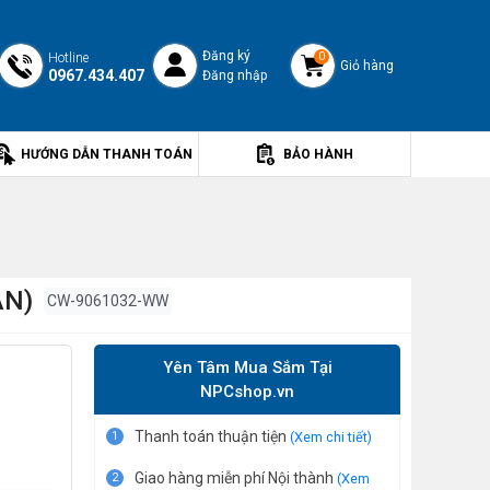
Đăng ký
Hotline
0
Giỏ hàng
0967.434.407
Đăng nhập
HƯỚNG DẪN THANH TOÁN
BẢO HÀNH
AN)
CW-9061032-WW
Yên Tâm Mua Sắm Tại
NPCshop.vn
Thanh toán thuận tiện
1
(Xem chi tiết)
Giao hàng miễn phí Nội thành
2
(Xem