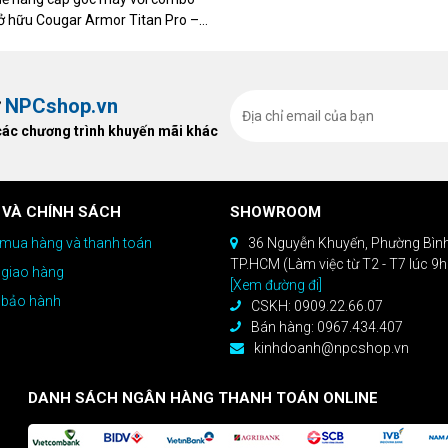
sở hữu Cougar Armor Titan Pro –
ất, bạn sẽ nhận ngay quà tặng trị
ừ
NPCshop.vn
các chương trình khuyến mãi khác
 VÀ CHÍNH SÁCH
SHOWROOM
mua hàng và thanh toán
36 Nguyễn Khuyến, Phường Bìn
TP.HCM (Làm việc từ T2 - T7 lúc 9
 giao hàng
[Xem đường đi]
 bảo hành
CSKH: 0909.22.66.07
Bán hàng: 0967.434.407
kinhdoanh@npcshop.vn
DANH SÁCH NGÂN HÀNG THANH TOÁN ONLINE