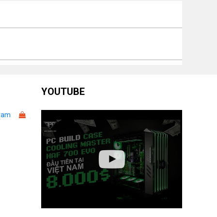
iển
ọng lượng
n nhiệt đi kèm
Có – kèm 3 quạt RS120 ARGB
YOUTUBE
ram