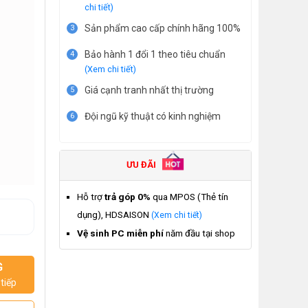
chi tiết)
Sản phẩm cao cấp chính hãng 100%
3
Bảo hành 1 đổi 1 theo tiêu chuẩn
4
(Xem chi tiết)
Giá cạnh tranh nhất thị trường
5
Đội ngũ kỹ thuật có kinh nghiệm
6
ƯU ĐÃI
Hỗ trợ
trả góp 0%
qua MPOS (Thẻ tín
dụng), HDSAISON
(Xem chi tiết)
Vệ sinh PC miễn phí
năm đầu tại shop
G
tiếp