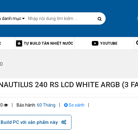
ả danh mục
C
TỰ BUILD TẢN NHIỆT NƯỚC
YOUTUBE
IO
NAUTILUS 240 RS LCD WHITE ARGB (3 F
00
Bảo hành:
60 Tháng
So sánh
Build PC với sản phẩm này