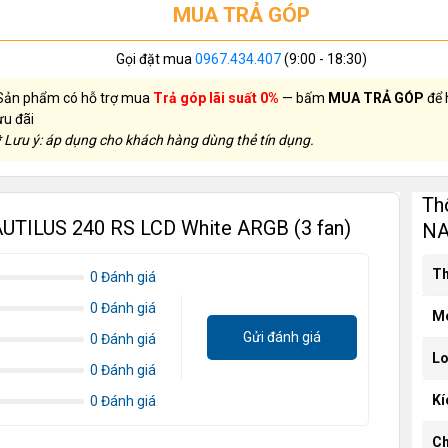
MUA TRẢ GÓP
Gọi đặt mua
0967.434.407
(9:00 - 18:30)
Sản phẩm có hỗ trợ mua
Trả góp lãi suất 0%
— bấm
MUA TRẢ GÓP
để 
ưu đãi
* Lưu ý: áp dụng cho khách hàng dùng thẻ tín dụng.
Th
NAUTILUS 240 RS LCD White ARGB (3 fan)
NA
Th
0 Đánh giá
0 Đánh giá
M
Gửi đánh giá
0 Đánh giá
Lo
0 Đánh giá
Kí
0 Đánh giá
Ch