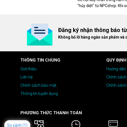
"hủy diệt" từ NPCshop. Khi 
dòng ghế Gaming cao cấp nh
giá cao!
Đăng ký nhận thông báo t
Không bỏ lỡ hàng ngàn sản phẩm và 
THÔNG TIN CHUNG
QUY ĐỊNH
Giới thiệu
Hướng dẫn 
Liên hệ
Chính sách
Chính sách bảo mật
Chính sách
Thông tin tuyển dụng
PHƯƠNG THỨC THANH TOÁN
So sánh
(1)