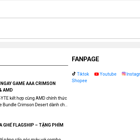
kh
Tr
Tả
FANPAGE
Tiktok
Youtube
Instag
Shopee
N NGAY GAME AAA CRIMSON
& AMD
BYTE kết hợp cùng AMD chính thức
me Bundle Crimson Desert dành cho
eon RX 9070 / RX 9070 XT.
UA GHẾ FLAGSHIP – TẶNG PHÍM
để nâng cấp góc máy với combo