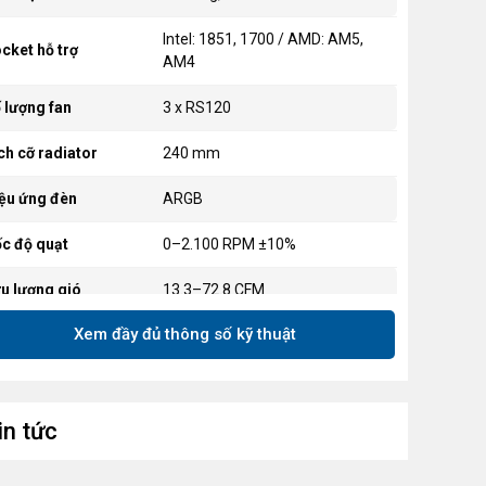
Intel: 1851, 1700 / AMD: AM5,
cket hỗ trợ
AM4
 lượng fan
3 x RS120
ch cỡ radiator
240 mm
ệu ứng đèn
ARGB
c độ quạt
0–2.100 RPM ±10%
u lượng gió
13.3–72.8 CFM
Xem đầy đủ thông số kỹ thuật
 suất tĩnh
0.20–4.15 mm-H₂O
 ồn
10–36 dB(A)
iều dài ống dẫn
in tức
450 mm
ương thức điều