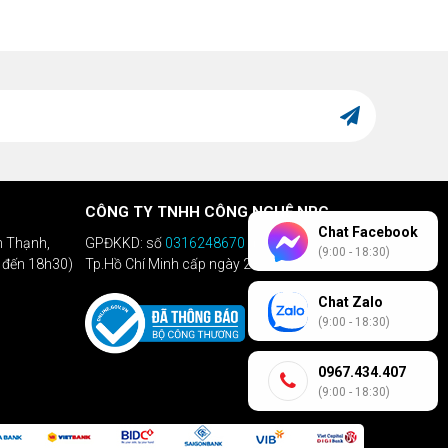
CÔNG TY TNHH CÔNG NGHỆ NPC
Chat Facebook
h Thạnh,
GPĐKKD: số
0316248670
do Sở KHĐT
(9:00 - 18:30)
h đến 18h30)
Tp.Hồ Chí Minh cấp ngày 28/04/2020
Chat Zalo
(9:00 - 18:30)
0967.434.407
(9:00 - 18:30)