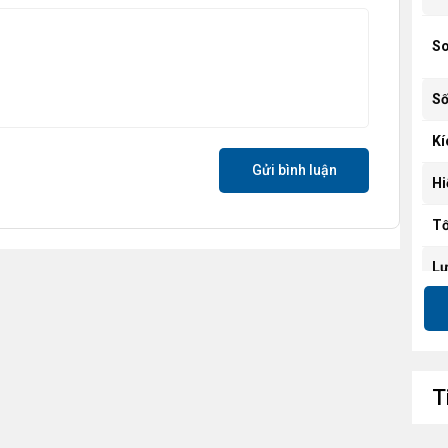
So
Số
Kí
Gửi bình luận
Hi
Tố
Lư
Áp
Độ
Ch
T
Ph