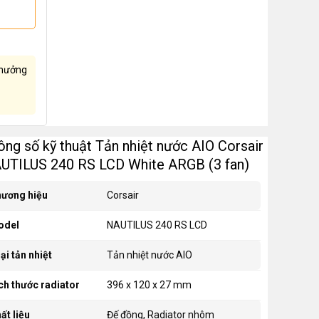
hưởng
ông số kỹ thuật Tản nhiệt nước AIO Corsair
UTILUS 240 RS LCD White ARGB (3 fan)
ương hiệu
Corsair
odel
NAUTILUS 240 RS LCD
ại tản nhiệt
Tản nhiệt nước AIO
ch thước radiator
396 x 120 x 27 mm
ất liệu
Đế đồng, Radiator nhôm