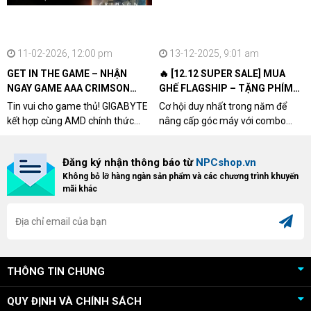
11-02-2026, 12:00 pm
13-12-2025, 9:01 am
GET IN THE GAME – NHẬN
🔥 [12.12 SUPER SALE] MUA
NGAY GAME AAA CRIMSON
GHẾ FLAGSHIP – TẶNG PHÍM
DESERT CÙNG GIGABYTE &
CƠ XỊN
Tin vui cho game thủ! GIGABYTE
Cơ hội duy nhất trong năm để
AMD
kết hợp cùng AMD chính thức
nâng cấp góc máy với combo
triển khai chương trình Game
"hủy diệt" từ NPCshop. Khi sở
Bundle Crimson Desert dành cho
hữu Cougar Armor Titan Pro –
Đăng ký nhận thông báo từ
NPCshop.vn
khách hàng sở hữu VGA Radeon
dòng ghế Gaming cao cấp nhất,
Không bỏ lỡ hàng ngàn sản phẩm và các chương trình khuyến
RX 9070 / RX 9070 XT.
bạn sẽ nhận ngay quà tặng trị giá
mãi khác
cao!
THÔNG TIN CHUNG
QUY ĐỊNH VÀ CHÍNH SÁCH