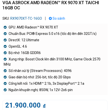
VGA ASROCK AMD RADEON™ RX 9070 XT TAICHI
16GB OC
SKU:
RX9070XT-TC-16GO
So sánh
GPU: AMD Radeon™ RX 9070 XT
Chuẩn Bus: PCI® Express 5.0 x16 (tốc độ lên đến 32GT/s)
DirectX: 12 Ultimate
OpenGL: 4.6
Bộ nhớ: 16GB GDDR6
Xung nhịp: Boost Clock lên đến 3100 MHz, Game Clock 2570
MHz
Số nhân xử lý (Stream Processors): 4096
Giao diện bộ nhớ: 256-bit, tốc độ 20 Gbps
Cổng kết nối: 1x HDMI™ 2.1b, 3x DisplayPort™ 2.1a
Nguồn khuyến nghị: 850W, 1x 12V-2x6-pin
21.900.000
đ