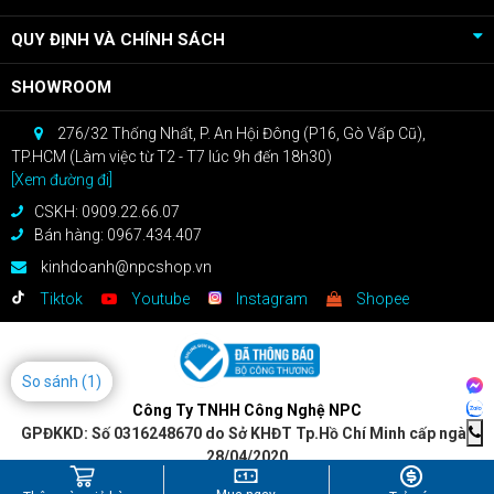
QUY ĐỊNH VÀ CHÍNH SÁCH
SHOWROOM
276/32 Thống Nhất, P. An Hội Đông (P16, Gò Vấp Cũ),
TP.HCM (Làm việc từ T2 - T7 lúc 9h đến 18h30)
[Xem đường đi]
CSKH: 0909.22.66.07
Bán hàng: 0967.434.407
kinhdoanh@npcshop.vn
Tiktok
Youtube
Instagram
Shopee
So sánh
(1)
Công Ty TNHH Công Nghệ NPC
GPĐKKD: Số 0316248670 do Sở KHĐT Tp.Hồ Chí Minh cấp ngày
28/04/2020