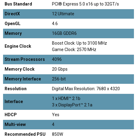
Bus Standard
PCI® Express 5.0 x16 up to 32GT/s
DirectX
12 Ultimate
OpenGL
4.6
Memory
16GB GDDR6
Boost Clock: Up to 3100 MHz
Engine Clock
Game Clock: 2570 MHz
Stream Processors
4096
Memory Clock
20 Gbps
Memory Interface
256-bit
Resolution
Digital Max Resolution: 7680 x 4320
1 x HDMI™ 2.1b
Interface
3 x DisplayPort™ 2.1a
HDCP
Yes
Multi-view
4
Recommended PSU
850W