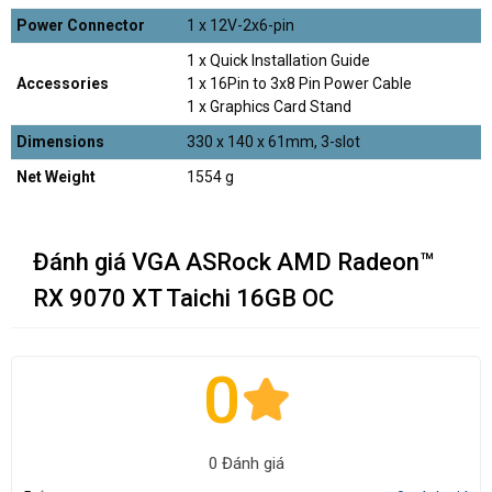
Power Connector
1 x 12V-2x6-pin
1 x Quick Installation Guide
Accessories
1 x 16Pin to 3x8 Pin Power Cable
1 x Graphics Card Stand
Dimensions
330 x 140 x 61mm, 3-slot
Net Weight
1554 g
Đánh giá VGA ASRock AMD Radeon™
RX 9070 XT Taichi 16GB OC
0
0 Đánh giá