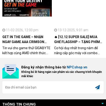
11-02-2026, 12:00 pm
13-12-2025, 9:01 am
GET IN THE GAME – NHẬN
🔥 [12.12 SUPER SALE] MUA
NGAY GAME AAA CRIMSON
GHẾ FLAGSHIP – TẶNG PHÍM
DESERT CÙNG GIGABYTE &
CƠ XỊN
Tin vui cho game thủ! GIGABYTE
Cơ hội duy nhất trong năm để
AMD
kết hợp cùng AMD chính thức
nâng cấp góc máy với combo
triển khai chương trình Game
"hủy diệt" từ NPCshop. Khi sở
Bundle Crimson Desert dành cho
hữu Cougar Armor Titan Pro –
Đăng ký nhận thông báo từ
NPCshop.vn
khách hàng sở hữu VGA Radeon
dòng ghế Gaming cao cấp nhất,
Không bỏ lỡ hàng ngàn sản phẩm và các chương trình khuyến
RX 9070 / RX 9070 XT.
bạn sẽ nhận ngay quà tặng trị giá
mãi khác
cao!
THÔNG TIN CHUNG