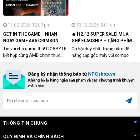
11-02-2026, 12:00 pm
13-12-2025, 9:01 am
GET IN THE GAME – NHẬN
🔥 [12.12 SUPER SALE] MUA
NGAY GAME AAA CRIMSON
GHẾ FLAGSHIP – TẶNG PHÍM
DESERT CÙNG GIGABYTE &
CƠ XỊN
Tin vui cho game thủ! GIGABYTE
Cơ hội duy nhất trong năm để
AMD
kết hợp cùng AMD chính thức
nâng cấp góc máy với combo
triển khai chương trình Game
"hủy diệt" từ NPCshop. Khi sở
Bundle Crimson Desert dành cho
hữu Cougar Armor Titan Pro –
Đăng ký nhận thông báo từ
NPCshop.vn
khách hàng sở hữu VGA Radeon
dòng ghế Gaming cao cấp nhất,
Không bỏ lỡ hàng ngàn sản phẩm và các chương trình khuyến
RX 9070 / RX 9070 XT.
bạn sẽ nhận ngay quà tặng trị giá
mãi khác
cao!
THÔNG TIN CHUNG
QUY ĐỊNH VÀ CHÍNH SÁCH