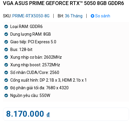
VGA ASUS PRIME GEFORCE RTX™ 5050 8GB GDDR6
SKU:
PRIME-RTX5050-8G
BH:
36 Tháng
So sánh
Loại RAM: GDDR6
Dung lượng RAM: 8GB
Giao tiếp: PCI Express 5.0
Bus: 128-bit
Xung nhịp cơ bản: 2602MHz
Xung nhịp boost: 2572MHz
Số nhân CUDA/Core: 2560
Cổng xuất hình: DP 2.1B x 3, HDMI 2.1b x 1
Độ phân giải tối đa: 7680 x 4320
Nguồn yêu cầu: 550W
8.170.000
đ