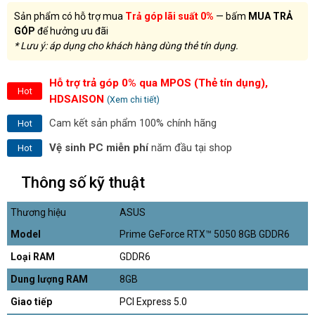
Sản phẩm có hỗ trợ mua
Trả góp lãi suất 0%
— bấm
MUA TRẢ
GÓP
để hưởng ưu đãi
* Lưu ý: áp dụng cho khách hàng dùng thẻ tín dụng.
Hỗ trợ trả góp 0% qua MPOS (Thẻ tín dụng),
Hot
HDSAISON
(Xem chi tiết)
Cam kết sản phẩm 100% chính hãng
Hot
Vệ sinh PC miễn phí
năm đầu tại shop
Hot
Thông số kỹ thuật
Thương hiệu
ASUS
Model
Prime GeForce RTX™ 5050 8GB GDDR6
Loại RAM
GDDR6
Dung lượng RAM
8GB
Giao tiếp
PCI Express 5.0