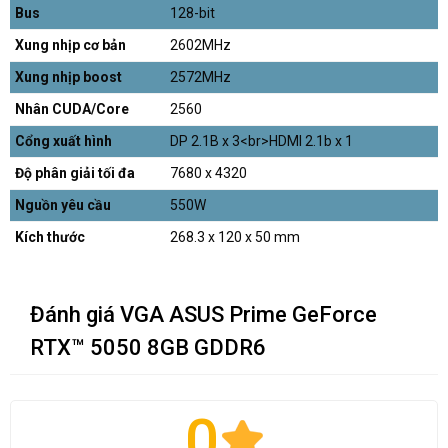
Bus
128-bit
Xung nhịp cơ bản
2602MHz
Xung nhịp boost
2572MHz
Nhân CUDA/Core
2560
Cổng xuất hình
DP 2.1B x 3<br>HDMI 2.1b x 1
Độ phân giải tối đa
7680 x 4320
Nguồn yêu cầu
550W
Kích thước
268.3 x 120 x 50 mm
Đánh giá VGA ASUS Prime GeForce
RTX™ 5050 8GB GDDR6
0