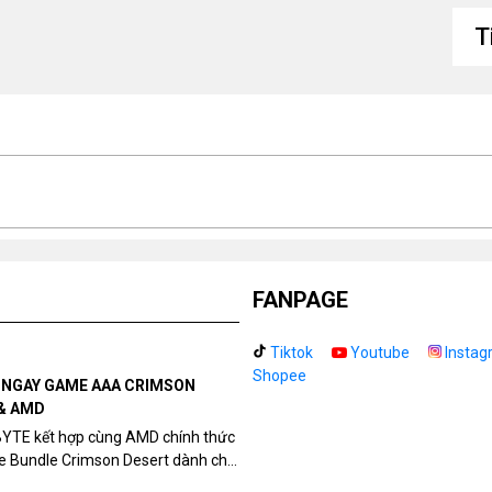
đ
T
Ng
Kí
FANPAGE
Tiktok
Youtube
Instag
Shopee
N NGAY GAME AAA CRIMSON
& AMD
BYTE kết hợp cùng AMD chính thức
me Bundle Crimson Desert dành cho
eon RX 9070 / RX 9070 XT.