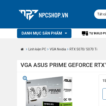
Tất c
DANH MỤC SẢN PHẨM
TỰ BUILD P
Linh kiện PC
VGA Nvidia
RTX 5070/ 5070 Ti
VGA ASUS PRIME GEFORCE RTX™
1