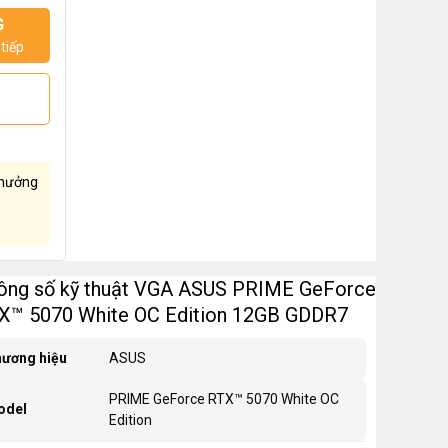
G
tiếp
hưởng
ông số kỹ thuật VGA ASUS PRIME GeForce
X™ 5070 White OC Edition 12GB GDDR7
ương hiệu
ASUS
PRIME GeForce RTX™ 5070 White OC
odel
Edition