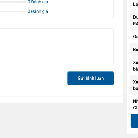
0 Đánh giá
Lo
0 Đánh giá
Du
R
Gi
B
Xu
bả
Gửi bình luận
Xu
bo
N
C
Cổ
Độ