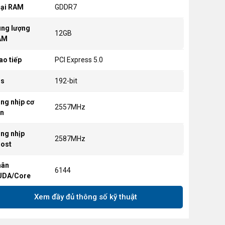
ại RAM
GDDR7
ng lượng
12GB
AM
ao tiếp
PCI Express 5.0
us
192-bit
ng nhịp cơ
2557MHz
n
ng nhịp
2587MHz
ost
hân
6144
UDA/Core
Xem đầy đủ thông số kỹ thuật
ng xuất hình
DisplayPort 2.1b x 3<br>HDMI 2.1b x 2
 phân giải tối
7680 x 4320