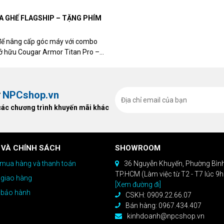
UA GHẾ FLAGSHIP – TẶNG PHÍM
để nâng cấp góc máy với combo
sở hữu Cougar Armor Titan Pro –
ất, bạn sẽ nhận ngay quà tặng trị
ừ
NPCshop.vn
các chương trình khuyến mãi khác
 VÀ CHÍNH SÁCH
SHOWROOM
mua hàng và thanh toán
36 Nguyễn Khuyến, Phường Bìn
TP.HCM (Làm việc từ T2 - T7 lúc 9
 giao hàng
[Xem đường đi]
 bảo hành
CSKH: 0909.22.66.07
Bán hàng: 0967.434.407
kinhdoanh@npcshop.vn