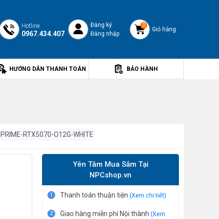
Đăng ký
Hotline
0
Giỏ hàng
0967.434.407
Đăng nhập
HƯỚNG DẪN THANH TOÁN
BẢO HÀNH
PRIME-RTX5070-O12G-WHITE
Yên Tâm Mua Sắm Tại
NPCshop.vn
Thanh toán thuận tiện
1
(Xem chi tiết)
Giao hàng miễn phí Nội thành
2
(Xem