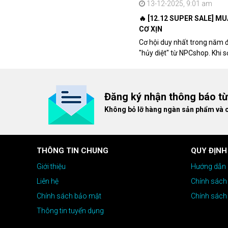
13-12-2025, 9:01 am
🔥 [12.12 SUPER SALE] M
CƠ XỊN
Cơ hội duy nhất trong năm 
"hủy diệt" từ NPCshop. Khi 
dòng ghế Gaming cao cấp nh
giá cao!
Đăng ký nhận thông báo t
Không bỏ lỡ hàng ngàn sản phẩm và 
THÔNG TIN CHUNG
QUY ĐỊNH
Giới thiệu
Hướng dẫn 
Liên hệ
Chính sách
Chính sách bảo mật
Chính sách
Thông tin tuyển dụng