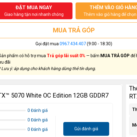
ĐẶT MUA NGAY
THÊM VÀO GIỎ HÀN
Giao hàng tận nơi nhanh chóng
Thêm vào giỏ hàng để chọn 
MUA TRẢ GÓP
Gọi đặt mua
0967.434.407
(9:00 - 18:30)
Sản phẩm có hỗ trợ mua
Trả góp lãi suất 0%
— bấm
MUA TRẢ GÓP
để 
ưu đãi
* Lưu ý: áp dụng cho khách hàng dùng thẻ tín dụng.
Th
X™ 5070 White OC Edition 12GB GDDR7
RT
Th
0 Đánh giá
0 Đánh giá
M
Gửi đánh giá
0 Đánh giá