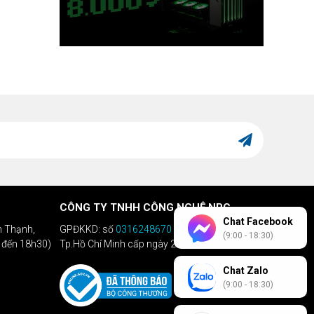
CÔNG TY TNHH CÔNG NGHỆ NPC
Chat Facebook
h Thạnh,
GPĐKKD: số
0316248670
do Sở KHĐT
(9:00 - 18:30)
h đến 18h30)
Tp.Hồ Chí Minh cấp ngày 28/04/2020
Chat Zalo
(9:00 - 18:30)