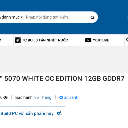
ả danh mục
C
TỰ BUILD TẢN NHIỆT NƯỚC
YOUTUBE
 5070 WHITE OC EDITION 12GB GDDR7
50
Bảo hành:
36 Tháng
So sánh
Build PC với sản phẩm này