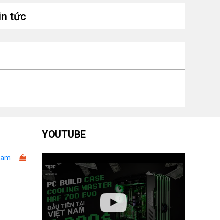
a
in tức
uồn yêu cầu
750W
ch thước
304 x 126 x 50 mm
YOUTUBE
ram