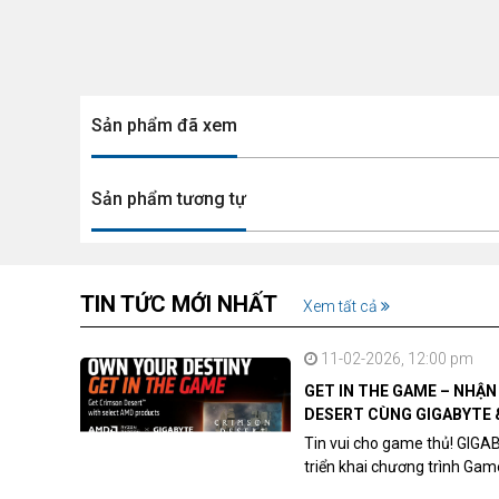
Sản phẩm đã xem
Sản phẩm tương tự
TIN TỨC MỚI NHẤT
Xem tất cả
11-02-2026, 12:00 pm
GET IN THE GAME – NHẬ
DESERT CÙNG GIGABYTE 
Tin vui cho game thủ! GIGA
triển khai chương trình Ga
khách hàng sở hữu VGA Rad