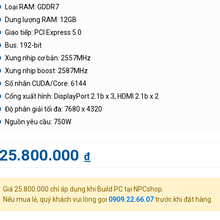
Loại RAM: GDDR7
Dung lượng RAM: 12GB
Giao tiếp: PCI Express 5.0
Bus: 192-bit
Xung nhịp cơ bản: 2557MHz
Xung nhịp boost: 2587MHz
Số nhân CUDA/Core: 6144
Cổng xuất hình: DisplayPort 2.1b x 3, HDMI 2.1b x 2
Độ phân giải tối đa: 7680 x 4320
Nguồn yêu cầu: 750W
25.800.000
đ
Giá 25.800.000 chỉ áp dụng khi Build PC tại NPCshop.
Nếu mua lẻ, quý khách vui lòng gọi
0909.22.66.07
trước khi đặt hàng.