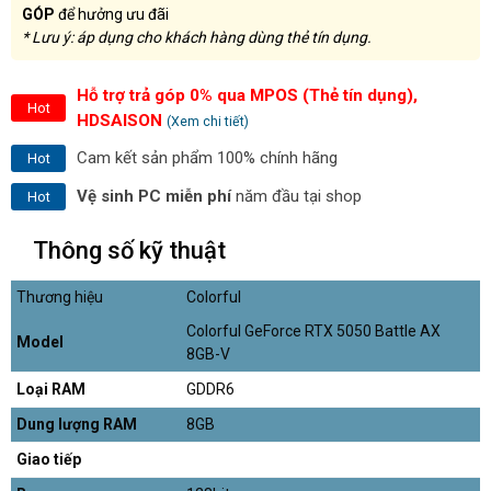
GÓP
để hưởng ưu đãi
* Lưu ý: áp dụng cho khách hàng dùng thẻ tín dụng.
Hỗ trợ trả góp 0% qua MPOS (Thẻ tín dụng),
Hot
HDSAISON
(Xem chi tiết)
Cam kết sản phẩm 100% chính hãng
Hot
Vệ sinh PC miễn phí
năm đầu tại shop
Hot
Thông số kỹ thuật
Thương hiệu
Colorful
Colorful GeForce RTX 5050 Battle AX
Model
8GB-V
Loại RAM
GDDR6
Dung lượng RAM
8GB
Giao tiếp