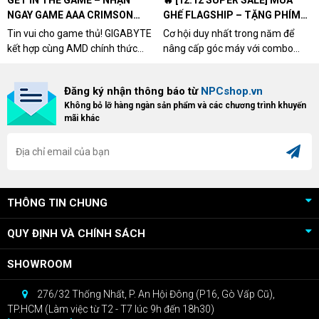
GET IN THE GAME – NHẬN
🔥 [12.12 SUPER SALE] MUA
NGAY GAME AAA CRIMSON
GHẾ FLAGSHIP – TẶNG PHÍM
DESERT CÙNG GIGABYTE &
CƠ XỊN
Tin vui cho game thủ! GIGABYTE
Cơ hội duy nhất trong năm để
AMD
kết hợp cùng AMD chính thức
nâng cấp góc máy với combo
triển khai chương trình Game
"hủy diệt" từ NPCshop. Khi sở
Bundle Crimson Desert dành cho
hữu Cougar Armor Titan Pro –
Đăng ký nhận thông báo từ
NPCshop.vn
khách hàng sở hữu VGA Radeon
dòng ghế Gaming cao cấp nhất,
Không bỏ lỡ hàng ngàn sản phẩm và các chương trình khuyến
RX 9070 / RX 9070 XT.
bạn sẽ nhận ngay quà tặng trị giá
mãi khác
cao!
THÔNG TIN CHUNG
QUY ĐỊNH VÀ CHÍNH SÁCH
SHOWROOM
276/32 Thống Nhất, P. An Hội Đông (P16, Gò Vấp Cũ),
TP.HCM (Làm việc từ T2 - T7 lúc 9h đến 18h30)