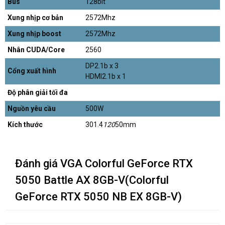
Bus
128bit
Xung nhịp cơ bản
2572Mhz
Xung nhịp boost
2572Mhz
Nhân CUDA/Core
2560
DP2.1b x 3
Cổng xuất hình
HDMI2.1b x 1
Độ phân giải tối đa
Nguồn yêu cầu
500W
Kích thước
301.4
120
50mm
Đánh giá VGA Colorful GeForce RTX
5050 Battle AX 8GB-V(Colorful
GeForce RTX 5050 NB EX 8GB-V)