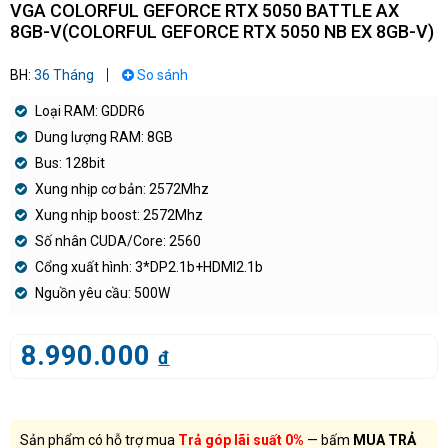
VGA COLORFUL GEFORCE RTX 5050 BATTLE AX
8GB-V(COLORFUL GEFORCE RTX 5050 NB EX 8GB-V)
BH:
36 Tháng
So sánh
Loại RAM: GDDR6
Dung lượng RAM: 8GB
Bus: 128bit
Xung nhịp cơ bản: 2572Mhz
Xung nhịp boost: 2572Mhz
Số nhân CUDA/Core: 2560
Cổng xuất hình: 3*DP2.1b+HDMI2.1b
Nguồn yêu cầu: 500W
8.990.000
đ
Sản phẩm có hỗ trợ mua
Trả góp lãi suất 0%
— bấm
MUA TRẢ