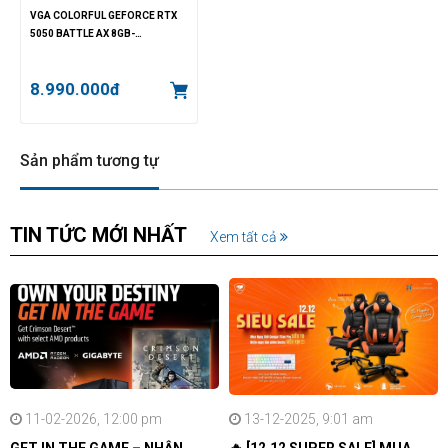
VGA COLORFUL GEFORCE RTX
5050 BATTLE AX 8GB-
V(COLORFUL GEFORCE RTX
5050 NB EX 8GB-V)
8.990.000đ
Sản phẩm tương tự
TIN TỨC MỚI NHẤT
Xem tất cả
11-02-2026, 12:00 pm
13-12-2025, 9:01 am