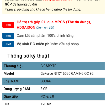
GÓP
để hưởng ưu đãi
* Lưu ý: áp dụng cho khách hàng dùng thẻ tín dụng.
Hỗ trợ trả góp 0% qua MPOS (Thẻ tín dụng),
Hot
HDSAISON
(Xem chi tiết)
Cam kết sản phẩm 100% chính hãng
Hot
Vệ sinh PC miễn phí
năm đầu tại shop
Hot
Thông số kỹ thuật
Thương hiệu
GIGABYTE
Model
GeForce RTX™ 5050 GAMING OC 8G
Loại RAM
GDDR6
Dung lượng RAM
8 GB
Giao tiếp
PCI-E 5.0
Bus
128 bit