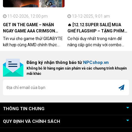
11-02-2026, 12:00 pm
13-12-2025, 9:01 am
GET IN THE GAME – NHẬN
🔥 [12.12 SUPER SALE] MUA
NGAY GAME AAA CRIMSON
GHẾ FLAGSHIP – TẶNG PHÍM
DESERT CÙNG GIGABYTE &
CƠ XỊN
Tin vui cho game thủ! GIGABYTE
Cơ hội duy nhất trong năm để
AMD
kết hợp cùng AMD chính thức
nâng cấp góc máy với combo
triển khai chương trình Game
"hủy diệt" từ NPCshop. Khi sở
Bundle Crimson Desert dành cho
hữu Cougar Armor Titan Pro –
Đăng ký nhận thông báo từ
NPCshop.vn
khách hàng sở hữu VGA Radeon
dòng ghế Gaming cao cấp nhất,
Không bỏ lỡ hàng ngàn sản phẩm và các chương trình khuyến
RX 9070 / RX 9070 XT.
bạn sẽ nhận ngay quà tặng trị giá
mãi khác
cao!
THÔNG TIN CHUNG
QUY ĐỊNH VÀ CHÍNH SÁCH