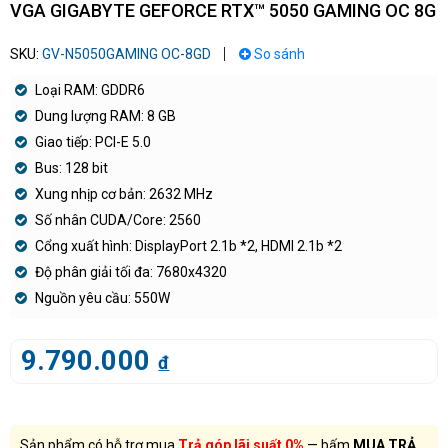
VGA GIGABYTE GEFORCE RTX™ 5050 GAMING OC 8G
SKU:
GV-N5050GAMING OC-8GD
So sánh
Loại RAM: GDDR6
Dung lượng RAM: 8 GB
Giao tiếp: PCI-E 5.0
Bus: 128 bit
Xung nhịp cơ bản: 2632 MHz
Số nhân CUDA/Core: 2560
Cổng xuất hình: DisplayPort 2.1b *2, HDMI 2.1b *2
Độ phân giải tối đa: 7680x4320
Nguồn yêu cầu: 550W
9.790.000
đ
Sản phẩm có hỗ trợ mua
Trả góp lãi suất 0%
— bấm
MUA TRẢ