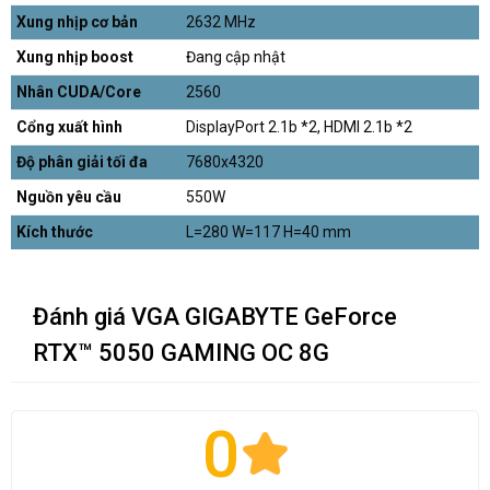
Xung nhịp cơ bản
2632 MHz
Xung nhịp boost
Đang cập nhật
Nhân CUDA/Core
2560
Cổng xuất hình
DisplayPort 2.1b *2, HDMI 2.1b *2
Độ phân giải tối đa
7680x4320
Nguồn yêu cầu
550W
Kích thước
L=280 W=117 H=40 mm
Đánh giá VGA GIGABYTE GeForce
RTX™ 5050 GAMING OC 8G
0