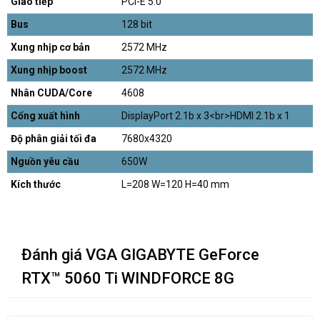
Giao tiếp
PCI-E 5.0
Bus
128 bit
Xung nhịp cơ bản
2572 MHz
Xung nhịp boost
2572 MHz
Nhân CUDA/Core
4608
Cổng xuất hình
DisplayPort 2.1b x 3<br>HDMI 2.1b x 1
Độ phân giải tối đa
7680x4320
Nguồn yêu cầu
650W
Kích thước
L=208 W=120 H=40 mm
Đánh giá VGA GIGABYTE GeForce
RTX™ 5060 Ti WINDFORCE 8G