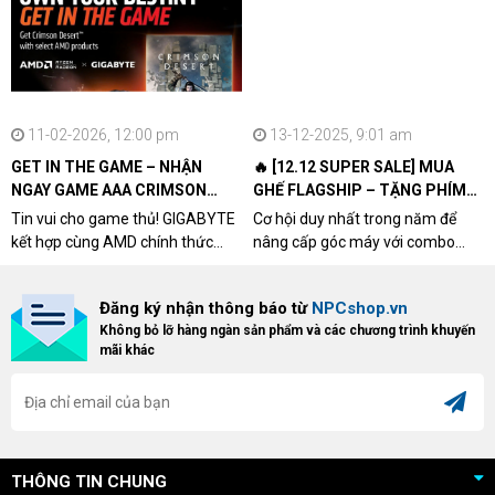
11-02-2026, 12:00 pm
13-12-2025, 9:01 am
GET IN THE GAME – NHẬN
🔥 [12.12 SUPER SALE] MUA
NGAY GAME AAA CRIMSON
GHẾ FLAGSHIP – TẶNG PHÍM
DESERT CÙNG GIGABYTE &
CƠ XỊN
Tin vui cho game thủ! GIGABYTE
Cơ hội duy nhất trong năm để
AMD
kết hợp cùng AMD chính thức
nâng cấp góc máy với combo
triển khai chương trình Game
"hủy diệt" từ NPCshop. Khi sở
Bundle Crimson Desert dành cho
hữu Cougar Armor Titan Pro –
Đăng ký nhận thông báo từ
NPCshop.vn
khách hàng sở hữu VGA Radeon
dòng ghế Gaming cao cấp nhất,
Không bỏ lỡ hàng ngàn sản phẩm và các chương trình khuyến
RX 9070 / RX 9070 XT.
bạn sẽ nhận ngay quà tặng trị giá
mãi khác
cao!
THÔNG TIN CHUNG