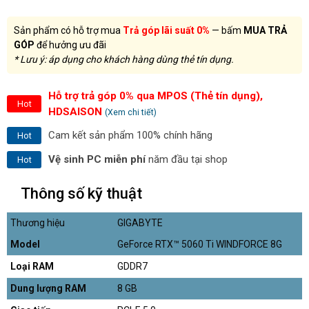
Sản phẩm có hỗ trợ mua
Trả góp lãi suất 0%
— bấm
MUA TRẢ
GÓP
để hưởng ưu đãi
* Lưu ý: áp dụng cho khách hàng dùng thẻ tín dụng.
Hỗ trợ trả góp 0% qua MPOS (Thẻ tín dụng),
Hot
HDSAISON
(Xem chi tiết)
Cam kết sản phẩm 100% chính hãng
Hot
Vệ sinh PC miễn phí
năm đầu tại shop
Hot
Thông số kỹ thuật
Thương hiệu
GIGABYTE
Model
GeForce RTX™ 5060 Ti WINDFORCE 8G
Loại RAM
GDDR7
Dung lượng RAM
8 GB