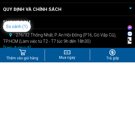
QUY ĐỊNH VÀ CHÍNH SÁCH
SHOWROOM
So sánh
(1)
276/32 Thống Nhất, P. An Hội Đông (P16, Gò Vấp Cũ),
TP.HCM (Làm việc từ T2 - T7 lúc 9h đến 18h30)
[Xem đường đi]
CSKH: 0909.22.66.07
Mua ngay
Thêm vào giỏ hàng
Trả góp
Bán hàng: 0967.434.407
kinhdoanh@npcshop.vn
Tiktok
Youtube
Instagram
Shopee
Công Ty TNHH Công Nghệ NPC
GPĐKKD: Số 0316248670 do Sở KHĐT Tp.Hồ Chí Minh cấp ngày
28/04/2020
Copyright 2021 © - Bản quyền của NPCShop