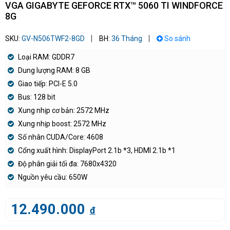
VGA GIGABYTE GEFORCE RTX™ 5060 TI WINDFORCE
8G
SKU:
GV-N506TWF2-8GD
BH:
36 Tháng
So sánh
Loại RAM: GDDR7
Dung lượng RAM: 8 GB
Giao tiếp: PCI-E 5.0
Bus: 128 bit
Xung nhịp cơ bản: 2572 MHz
Xung nhịp boost: 2572 MHz
Số nhân CUDA/Core: 4608
Cổng xuất hình: DisplayPort 2.1b *3, HDMI 2.1b *1
Độ phân giải tối đa: 7680x4320
Nguồn yêu cầu: 650W
12.490.000
đ