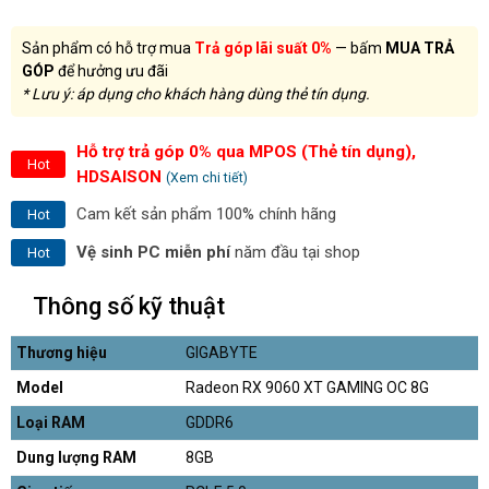
Sản phẩm có hỗ trợ mua
Trả góp lãi suất 0%
— bấm
MUA TRẢ
GÓP
để hưởng ưu đãi
* Lưu ý: áp dụng cho khách hàng dùng thẻ tín dụng.
Hỗ trợ trả góp 0% qua MPOS (Thẻ tín dụng),
Hot
HDSAISON
(Xem chi tiết)
Cam kết sản phẩm 100% chính hãng
Hot
Vệ sinh PC miễn phí
năm đầu tại shop
Hot
Thông số kỹ thuật
Thương hiệu
GIGABYTE
Model
Radeon RX 9060 XT GAMING OC 8G
Loại RAM
GDDR6
Dung lượng RAM
8GB