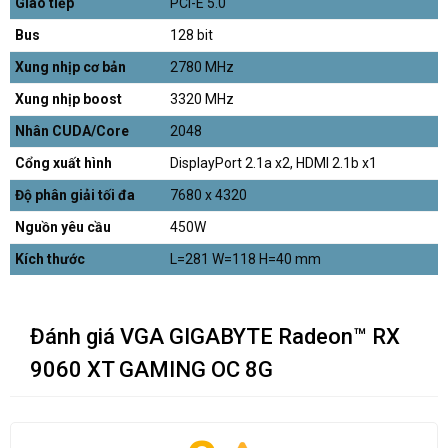
Giao tiếp
PCI-E 5.0
Bus
128 bit
Xung nhịp cơ bản
2780 MHz
Xung nhịp boost
3320 MHz
Nhân CUDA/Core
2048
Cổng xuất hình
DisplayPort 2.1a x2, HDMI 2.1b x1
Độ phân giải tối đa
7680 x 4320
Nguồn yêu cầu
450W
Kích thước
L=281 W=118 H=40 mm
Đánh giá VGA GIGABYTE Radeon™ RX
9060 XT GAMING OC 8G