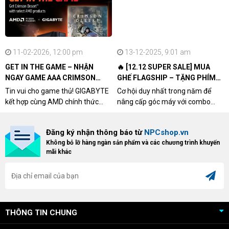
11-02-2026, 12:00 pm
13-12-2025, 9:01 am
GET IN THE GAME – NHẬN
🔥 [12.12 SUPER SALE] MUA
NGAY GAME AAA CRIMSON
GHẾ FLAGSHIP – TẶNG PHÍM
DESERT CÙNG GIGABYTE &
CƠ XỊN
Tin vui cho game thủ! GIGABYTE
Cơ hội duy nhất trong năm để
AMD
kết hợp cùng AMD chính thức
nâng cấp góc máy với combo
triển khai chương trình Game
"hủy diệt" từ NPCshop. Khi sở
Bundle Crimson Desert dành cho
hữu Cougar Armor Titan Pro –
Đăng ký nhận thông báo từ
NPCshop.vn
khách hàng sở hữu VGA Radeon
dòng ghế Gaming cao cấp nhất,
Không bỏ lỡ hàng ngàn sản phẩm và các chương trình khuyến
RX 9070 / RX 9070 XT.
bạn sẽ nhận ngay quà tặng trị giá
mãi khác
cao!
THÔNG TIN CHUNG