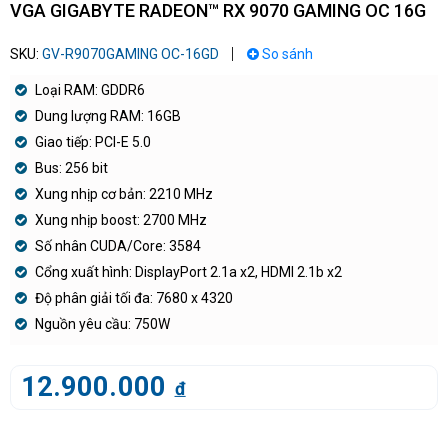
VGA GIGABYTE RADEON™ RX 9070 GAMING OC 16G
SKU:
GV-R9070GAMING OC-16GD
So sánh
Loại RAM: GDDR6
Dung lượng RAM: 16GB
Giao tiếp: PCI-E 5.0
Bus: 256 bit
Xung nhịp cơ bản: 2210 MHz
Xung nhịp boost: 2700 MHz
Số nhân CUDA/Core: 3584
Cổng xuất hình: DisplayPort 2.1a x2, HDMI 2.1b x2
Độ phân giải tối đa: 7680 x 4320
Nguồn yêu cầu: 750W
12.900.000
đ