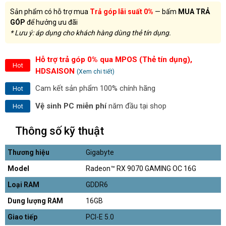
Sản phẩm có hỗ trợ mua
Trả góp lãi suất 0%
— bấm
MUA TRẢ
GÓP
để hưởng ưu đãi
* Lưu ý: áp dụng cho khách hàng dùng thẻ tín dụng.
Hỗ trợ trả góp 0% qua MPOS (Thẻ tín dụng),
Hot
HDSAISON
(Xem chi tiết)
Cam kết sản phẩm 100% chính hãng
Hot
Vệ sinh PC miễn phí
năm đầu tại shop
Hot
Thông số kỹ thuật
Thương hiệu
Gigabyte
Model
Radeon™ RX 9070 GAMING OC 16G
Loại RAM
GDDR6
Dung lượng RAM
16GB
Giao tiếp
PCI-E 5.0