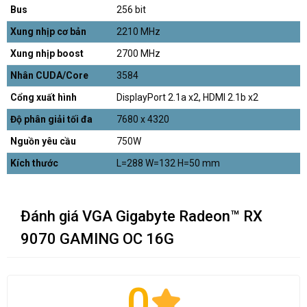
Bus
256 bit
Xung nhịp cơ bản
2210 MHz
Xung nhịp boost
2700 MHz
Nhân CUDA/Core
3584
Cổng xuất hình
DisplayPort 2.1a x2, HDMI 2.1b x2
Độ phân giải tối đa
7680 x 4320
Nguồn yêu cầu
750W
Kích thước
L=288 W=132 H=50 mm
Đánh giá VGA Gigabyte Radeon™ RX
9070 GAMING OC 16G
0