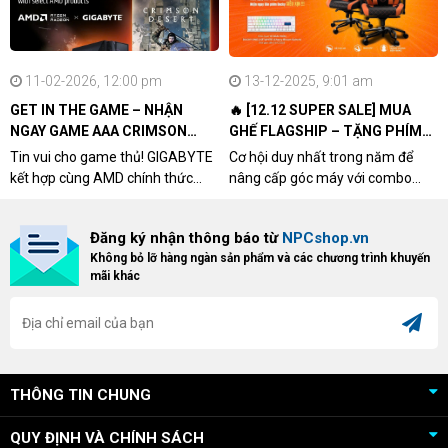
11-02-2026, 12:00 pm
13-12-2025, 9:01 am
GET IN THE GAME – NHẬN
🔥 [12.12 SUPER SALE] MUA
NGAY GAME AAA CRIMSON
GHẾ FLAGSHIP – TẶNG PHÍM
DESERT CÙNG GIGABYTE &
CƠ XỊN
Tin vui cho game thủ! GIGABYTE
Cơ hội duy nhất trong năm để
AMD
kết hợp cùng AMD chính thức
nâng cấp góc máy với combo
triển khai chương trình Game
"hủy diệt" từ NPCshop. Khi sở
Bundle Crimson Desert dành cho
hữu Cougar Armor Titan Pro –
Đăng ký nhận thông báo từ
NPCshop.vn
khách hàng sở hữu VGA Radeon
dòng ghế Gaming cao cấp nhất,
Không bỏ lỡ hàng ngàn sản phẩm và các chương trình khuyến
RX 9070 / RX 9070 XT.
bạn sẽ nhận ngay quà tặng trị giá
mãi khác
cao!
THÔNG TIN CHUNG
QUY ĐỊNH VÀ CHÍNH SÁCH