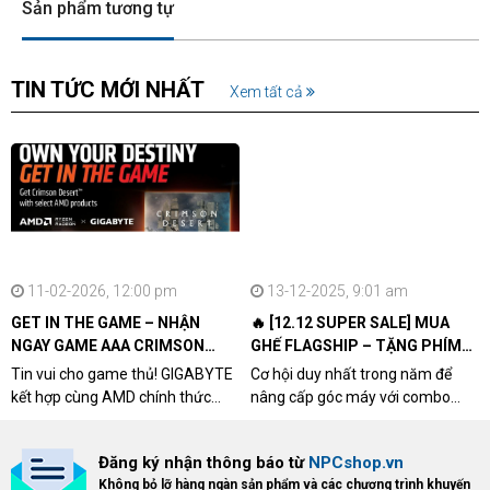
Sản phẩm tương tự
TIN TỨC MỚI NHẤT
Xem tất cả
11-02-2026, 12:00 pm
13-12-2025, 9:01 am
GET IN THE GAME – NHẬN
🔥 [12.12 SUPER SALE] MUA
NGAY GAME AAA CRIMSON
GHẾ FLAGSHIP – TẶNG PHÍM
DESERT CÙNG GIGABYTE &
CƠ XỊN
Tin vui cho game thủ! GIGABYTE
Cơ hội duy nhất trong năm để
AMD
kết hợp cùng AMD chính thức
nâng cấp góc máy với combo
triển khai chương trình Game
"hủy diệt" từ NPCshop. Khi sở
Bundle Crimson Desert dành cho
hữu Cougar Armor Titan Pro –
Đăng ký nhận thông báo từ
NPCshop.vn
khách hàng sở hữu VGA Radeon
dòng ghế Gaming cao cấp nhất,
Không bỏ lỡ hàng ngàn sản phẩm và các chương trình khuyến
RX 9070 / RX 9070 XT.
bạn sẽ nhận ngay quà tặng trị giá