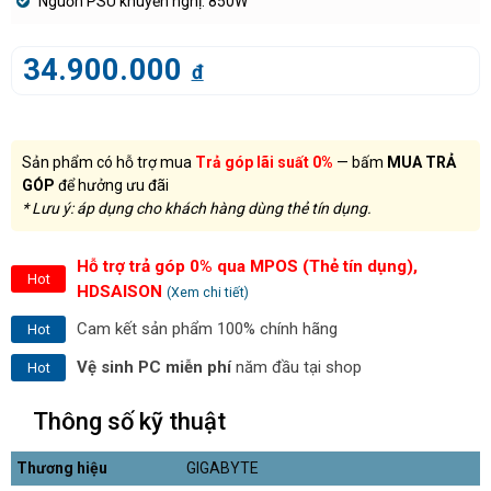
Nguồn PSU khuyến nghị: 850W
34.900.000
đ
Sản phẩm có hỗ trợ mua
Trả góp lãi suất 0%
— bấm
MUA TRẢ
GÓP
để hưởng ưu đãi
* Lưu ý: áp dụng cho khách hàng dùng thẻ tín dụng.
Hỗ trợ trả góp 0% qua MPOS (Thẻ tín dụng),
Hot
HDSAISON
(Xem chi tiết)
Cam kết sản phẩm 100% chính hãng
Hot
Vệ sinh PC miễn phí
năm đầu tại shop
Hot
Thông số kỹ thuật
Thương hiệu
GIGABYTE