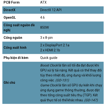
PCB Form
ATX
DirectX
DirectX 12 API
OpenGL
4.6
Công suất nguồn đề
850W
nghị
Cổng nguồn
3 x 8-pin
2 x DisplayPort 2.1a
Cổng xuất hình
2 x HDMI 2.1b
Phụ kiện đi kèm
Quick guide
Boost Clock
là tần số tối đa đạt được khi
GPU xử lý tải nặng. Kết quả có thể thay đổi
tùy theo nhiệt độ, ứng dụng và khối lượng
công việc.
(GD-151)
Ghi chú
Game Clock
là tần số GPU dự kiến khi chạy
ứng dụng game thông thường, được đặt
theo tổng công suất tiêu thụ (TGP). Kết
quả thực tế có thể khác nhau.
(GD-147)