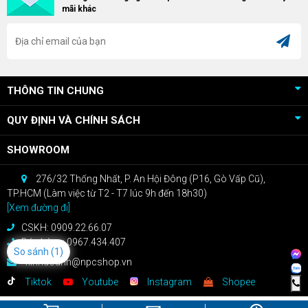
mãi khác
cao!
THÔNG TIN CHUNG
QUY ĐỊNH VÀ CHÍNH SÁCH
SHOWROOM
276/32 Thống Nhất, P. An Hội Đông (P16, Gò Vấp Cũ),
TP.HCM (Làm việc từ T2 - T7 lúc 9h đến 18h30)
[Xem đường đi]
CSKH: 0909.22.66.07
Bán hàng: 0967.434.407
So sánh
(1)
kinhdoanh@npcshop.vn
Tiktok
Youtube
Instagram
Shopee