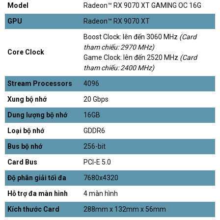
Model
Radeon™ RX 9070 XT GAMING OC 16G
GPU
Radeon™ RX 9070 XT
Boost Clock: lên đến 3060 MHz
(Card
tham chiếu: 2970 MHz)
Core Clock
Game Clock: lên đến 2520 MHz
(Card
tham chiếu: 2400 MHz)
Stream Processors
4096
Xung bộ nhớ
20 Gbps
Dung lượng bộ nhớ
16GB
Loại bộ nhớ
GDDR6
Bus bộ nhớ
256-bit
Card Bus
PCI-E 5.0
Độ phân giải tối đa
7680x4320
Hỗ trợ đa màn hình
4 màn hình
Kích thước Card
288mm x 132mm x 56mm