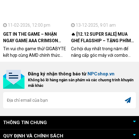
11-02-2026, 12:00 pm
13-12-2025, 9:01 am
GET IN THE GAME – NHẬN
🔥 [12.12 SUPER SALE] MUA
NGAY GAME AAA CRIMSON
GHẾ FLAGSHIP – TẶNG PHÍM
DESERT CÙNG GIGABYTE &
CƠ XỊN
Tin vui cho game thủ! GIGABYTE
Cơ hội duy nhất trong năm để
AMD
kết hợp cùng AMD chính thức
nâng cấp góc máy với combo
triển khai chương trình Game
"hủy diệt" từ NPCshop. Khi sở
Bundle Crimson Desert dành cho
hữu Cougar Armor Titan Pro –
Đăng ký nhận thông báo từ
NPCshop.vn
khách hàng sở hữu VGA Radeon
dòng ghế Gaming cao cấp nhất,
Không bỏ lỡ hàng ngàn sản phẩm và các chương trình khuyến
RX 9070 / RX 9070 XT.
bạn sẽ nhận ngay quà tặng trị giá
mãi khác
cao!
THÔNG TIN CHUNG
QUY ĐỊNH VÀ CHÍNH SÁCH