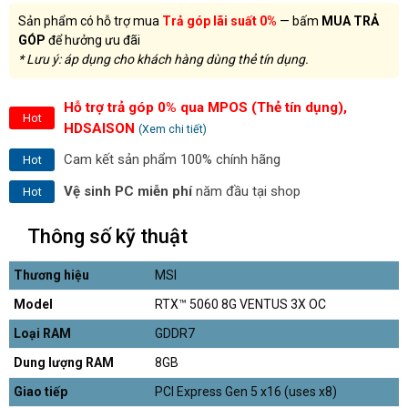
Sản phẩm có hỗ trợ mua
Trả góp lãi suất 0%
— bấm
MUA TRẢ
GÓP
để hưởng ưu đãi
* Lưu ý: áp dụng cho khách hàng dùng thẻ tín dụng.
Hỗ trợ trả góp 0% qua MPOS (Thẻ tín dụng),
Hot
HDSAISON
(Xem chi tiết)
Cam kết sản phẩm 100% chính hãng
Hot
Vệ sinh PC miễn phí
năm đầu tại shop
Hot
Thông số kỹ thuật
Thương hiệu
MSI
Model
RTX™ 5060 8G VENTUS 3X OC
Loại RAM
GDDR7
Dung lượng RAM
8GB
Giao tiếp
PCI Express Gen 5 x16 (uses x8)