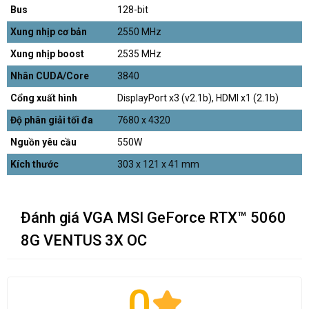
Bus
128-bit
Xung nhịp cơ bản
2550 MHz
Xung nhịp boost
2535 MHz
Nhân CUDA/Core
3840
Cổng xuất hình
DisplayPort x3 (v2.1b), HDMI x1 (2.1b)
Độ phân giải tối đa
7680 x 4320
Nguồn yêu cầu
550W
Kích thước
303 x 121 x 41 mm
Đánh giá VGA MSI GeForce RTX™ 5060
8G VENTUS 3X OC
0