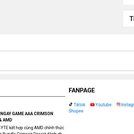
Độ
tố
T
Ng
cầ
Kí
FANPAGE
Tiktok
Youtube
Instag
Shopee
N NGAY GAME AAA CRIMSON
& AMD
BYTE kết hợp cùng AMD chính thức