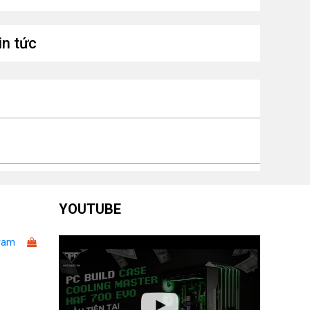
 phân giải
7680 x 4320
i đa
in tức
uồn yêu
1500W+
u
Card: 260 x 151 x 61 mmRadiator: 394 x
ch thước
120 x 56 mm
YOUTUBE
ram