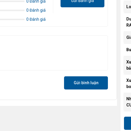
Gửi đánh giá
0 Đánh giá
Lo
0 Đánh giá
Du
0 Đánh giá
R
Gi
B
Xu
bả
Xu
Gửi bình luận
bo
N
C
Cổ
hì