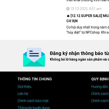
triển khai chương trình Ga
khách hàng sở hữu VGA Rad
13-12-2025, 9:01 am
🔥 [12.12 SUPER SALE] M
CƠ XỊN
Cơ hội duy nhất trong năm 
"hủy diệt" từ NPCshop. Khi 
dòng ghế Gaming cao cấp nh
giá cao!
Đăng ký nhận thông báo t
Không bỏ lỡ hàng ngàn sản phẩm và 
THÔNG TIN CHUNG
QUY ĐỊNH
Giới thiệu
Hướng dẫn 
Liên hệ
Chính sách
Chính sách bảo mật
Chính sách
Thông tin tuyển dụng