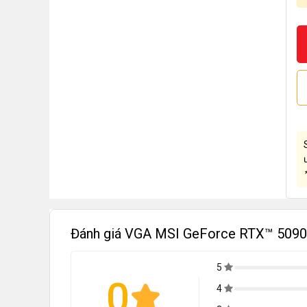
Đánh giá VGA MSI GeForce RTX™ 509
5
0
4