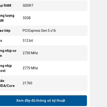
ại RAM
GDDR7
ng lượng
32GB
AM
ao tiếp
PCI Express Gen 5 x16
us
512 bit
ng nhịp cơ
2730 MHz
n
ng nhịp
2775 MHz
ost
hân
21760
UDA/Core
ng xuất
USB Type-C x1, DP x3 (2.1b), HDMI x1
Xem đầy đủ thông số kỹ thuật
nh
(2.1b)