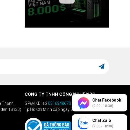
CÔNG TY TNHH CÔNG NGHỆ NPC
Chat Facebook
h Thạnh,
GPĐKKD: số
0316248670
do Sở KHĐT
(9:00 - 18:30)
h đến 18h30)
Tp.Hồ Chí Minh cấp ngày 28/04/2020
Chat Zalo
(9:00 - 18:30)