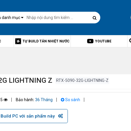
ả danh mục
C
TỰ BUILD TẢN NHIỆT NƯỚC
YOUTUBE
2G LIGHTNING Z
RTX-5090-32G-LIGHTNING-Z
05
Bảo hành:
36 Tháng
So sánh
Build PC với sản phẩm này