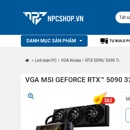
Tất c
DANH MỤC SẢN PHẨM
TỰ BUILD P
Linh kiện PC
VGA Nvidia
RTX 5090/ 5090 Ti
VGA MSI GEFORCE RTX™ 5090 3
5