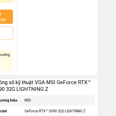
G
tiếp
hưởng
ông số kỹ thuật VGA MSI GeForce RTX™
90 32G LIGHTNING Z
ương hiệu
MSI
odel
GeForce RTX™ 5090 32G LIGHTNING Z