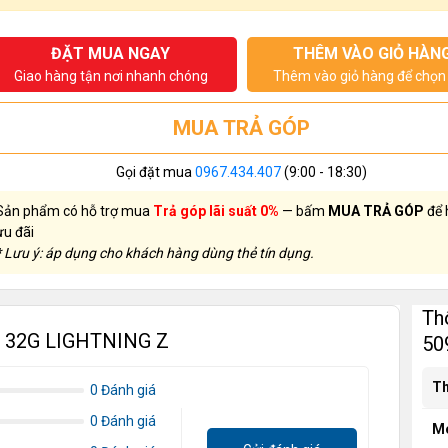
ĐẶT MUA NGAY
THÊM VÀO GIỎ HÀN
Giao hàng tận nơi nhanh chóng
Thêm vào giỏ hàng để chọn 
MUA TRẢ GÓP
Gọi đặt mua
0967.434.407
(9:00 - 18:30)
Sản phẩm có hỗ trợ mua
Trả góp lãi suất 0%
— bấm
MUA TRẢ GÓP
để 
ưu đãi
* Lưu ý: áp dụng cho khách hàng dùng thẻ tín dụng.
Th
0 32G LIGHTNING Z
50
Th
0 Đánh giá
0 Đánh giá
M