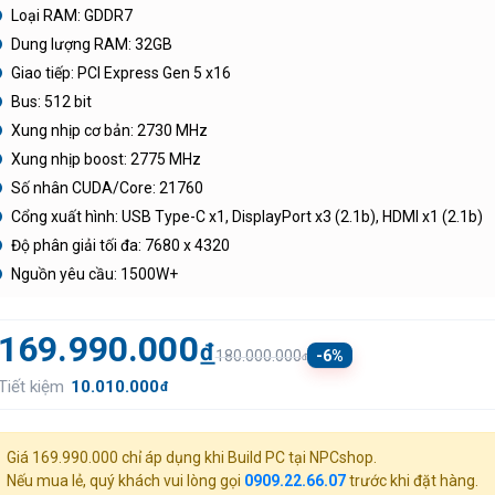
Loại RAM: GDDR7
Dung lượng RAM: 32GB
Giao tiếp: PCI Express Gen 5 x16
Bus: 512 bit
Xung nhịp cơ bản: 2730 MHz
Xung nhịp boost: 2775 MHz
Số nhân CUDA/Core: 21760
Cổng xuất hình: USB Type-C x1, DisplayPort x3 (2.1b), HDMI x1 (2.1b)
Độ phân giải tối đa: 7680 x 4320
Nguồn yêu cầu: 1500W+
169.990.000
đ
-6%
180.000.000
đ
Tiết kiệm
10.010.000
đ
Giá 169.990.000 chỉ áp dụng khi Build PC tại NPCshop.
Nếu mua lẻ, quý khách vui lòng gọi
0909.22.66.07
trước khi đặt hàng.