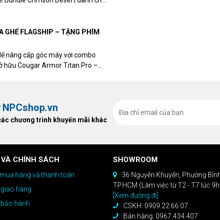
me Bundle Crimson Desert dành cho
eon RX 9070 / RX 9070 XT.
UA GHẾ FLAGSHIP – TẶNG PHÍM
để nâng cấp góc máy với combo
sở hữu Cougar Armor Titan Pro –
ất, bạn sẽ nhận ngay quà tặng trị
ừ
NPCshop.vn
các chương trình khuyến mãi khác
 VÀ CHÍNH SÁCH
SHOWROOM
mua hàng và thanh toán
36 Nguyễn Khuyến, Phường Bìn
TP.HCM (Làm việc từ T2 - T7 lúc 9
 giao hàng
[Xem đường đi]
 bảo hành
CSKH: 0909.22.66.07
Bán hàng: 0967.434.407