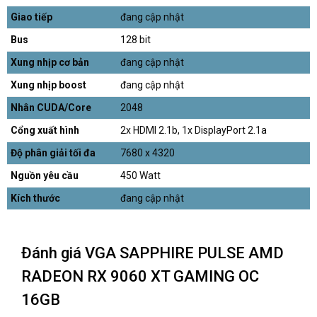
Giao tiếp
đang cập nhật
Bus
128 bit
Xung nhịp cơ bản
đang cập nhật
Xung nhịp boost
đang cập nhật
Nhân CUDA/Core
2048
Cổng xuất hình
2x HDMI 2.1b, 1x DisplayPort 2.1a
Độ phân giải tối đa
7680 x 4320
Nguồn yêu cầu
450 Watt
Kích thước
đang cập nhật
Đánh giá VGA SAPPHIRE PULSE AMD
RADEON RX 9060 XT GAMING OC
16GB