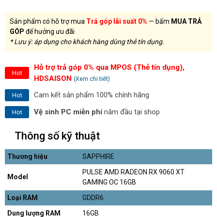
Sản phẩm có hỗ trợ mua
Trả góp lãi suất 0%
— bấm
MUA TRẢ
GÓP
để hưởng ưu đãi
* Lưu ý: áp dụng cho khách hàng dùng thẻ tín dụng.
Hỗ trợ trả góp 0% qua MPOS (Thẻ tín dụng),
Hot
HDSAISON
(Xem chi tiết)
Cam kết sản phẩm 100% chính hãng
Hot
Vệ sinh PC miễn phí
năm đầu tại shop
Hot
Thông số kỹ thuật
Thương hiệu
SAPPHIRE
PULSE AMD RADEON RX 9060 XT
Model
GAMING OC 16GB
Loại RAM
GDDR6
Dung lượng RAM
16GB