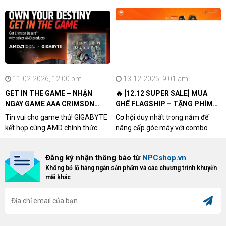
11-02-2026, 12:00 pm
13-12-2025, 9:01 am
GET IN THE GAME – NHẬN
🔥 [12.12 SUPER SALE] MUA
NGAY GAME AAA CRIMSON
GHẾ FLAGSHIP – TẶNG PHÍM
DESERT CÙNG GIGABYTE &
CƠ XỊN
Tin vui cho game thủ! GIGABYTE
Cơ hội duy nhất trong năm để
AMD
kết hợp cùng AMD chính thức
nâng cấp góc máy với combo
triển khai chương trình Game
"hủy diệt" từ NPCshop. Khi sở
Bundle Crimson Desert dành cho
hữu Cougar Armor Titan Pro –
Đăng ký nhận thông báo từ
NPCshop.vn
khách hàng sở hữu VGA Radeon
dòng ghế Gaming cao cấp nhất,
Không bỏ lỡ hàng ngàn sản phẩm và các chương trình khuyến
RX 9070 / RX 9070 XT.
bạn sẽ nhận ngay quà tặng trị giá
mãi khác
cao!