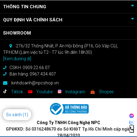
THÔNG TIN CHUNG
QUY ĐỊNH VÀ CHÍNH SÁCH
SHOWROOM
276/32 Thống Nhất, P. An Hội Đông (P16, Gò Vấp Cũ),
TP.HCM (Làm việc từ T2 - T7 lúc 9h đến 18h30)
[Xem đường đi]
CSKH: 0909.22.66.07
Bán hàng: 0967.434.407
kinhdoanh@npcshop.vn
Tiktok
Youtube
Instagram
Shopee
So sánh
(1)
Công Ty TNHH Công Nghệ NPC
GPĐKKD: Số 0316248670 do Sở KHĐT Tp.Hồ Chí Minh cấp ngày
28/04/2020