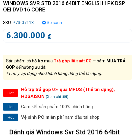
WINDOWS SVR STD 2016 64BIT ENGLISH 1PK DSP
OEI DVD 16 CORE
SKU:
P73-07113
So sánh
6.300.000
đ
Sản phẩm có hỗ trợ mua
Trả góp lãi suất 0%
— bấm
MUA TRẢ
GÓP
để hưởng ưu đãi
* Lưu ý: áp dụng cho khách hàng dùng thẻ tín dụng.
Hỗ trợ trả góp 0% qua MPOS (Thẻ tín dụng),
Hot
HDSAISON
(Xem chi tiết)
Cam kết sản phẩm 100% chính hãng
Hot
Vệ sinh PC miễn phí
năm đầu tại shop
Hot
Đánh giá Windows Svr Std 2016 64bit