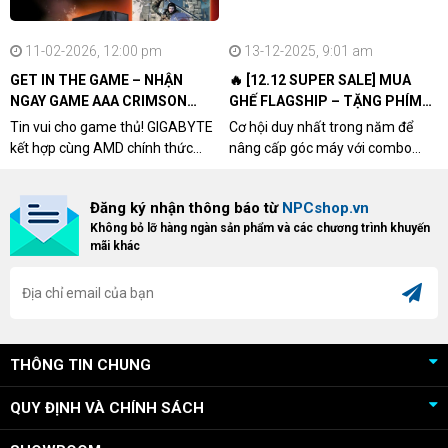
11-02-2026, 12:00 pm
13-12-2025, 9:01 am
GET IN THE GAME – NHẬN
🔥 [12.12 SUPER SALE] MUA
NGAY GAME AAA CRIMSON
GHẾ FLAGSHIP – TẶNG PHÍM
DESERT CÙNG GIGABYTE &
CƠ XỊN
Tin vui cho game thủ! GIGABYTE
Cơ hội duy nhất trong năm để
AMD
kết hợp cùng AMD chính thức
nâng cấp góc máy với combo
triển khai chương trình Game
"hủy diệt" từ NPCshop. Khi sở
Bundle Crimson Desert dành cho
hữu Cougar Armor Titan Pro –
Đăng ký nhận thông báo từ
NPCshop.vn
khách hàng sở hữu VGA Radeon
dòng ghế Gaming cao cấp nhất,
Không bỏ lỡ hàng ngàn sản phẩm và các chương trình khuyến
RX 9070 / RX 9070 XT.
bạn sẽ nhận ngay quà tặng trị giá
mãi khác
cao!
THÔNG TIN CHUNG
QUY ĐỊNH VÀ CHÍNH SÁCH