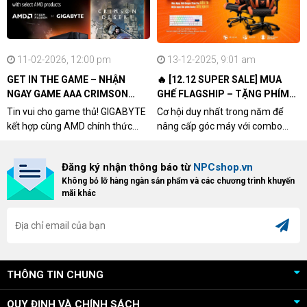
11-02-2026, 12:00 pm
13-12-2025, 9:01 am
GET IN THE GAME – NHẬN
🔥 [12.12 SUPER SALE] MUA
NGAY GAME AAA CRIMSON
GHẾ FLAGSHIP – TẶNG PHÍM
DESERT CÙNG GIGABYTE &
CƠ XỊN
Tin vui cho game thủ! GIGABYTE
Cơ hội duy nhất trong năm để
AMD
kết hợp cùng AMD chính thức
nâng cấp góc máy với combo
triển khai chương trình Game
"hủy diệt" từ NPCshop. Khi sở
Bundle Crimson Desert dành cho
hữu Cougar Armor Titan Pro –
Đăng ký nhận thông báo từ
NPCshop.vn
khách hàng sở hữu VGA Radeon
dòng ghế Gaming cao cấp nhất,
Không bỏ lỡ hàng ngàn sản phẩm và các chương trình khuyến
RX 9070 / RX 9070 XT.
bạn sẽ nhận ngay quà tặng trị giá
mãi khác
cao!
THÔNG TIN CHUNG
QUY ĐỊNH VÀ CHÍNH SÁCH