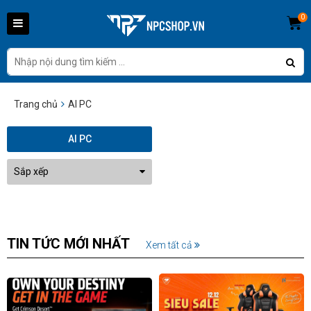
0
Trang chủ
AI PC
AI PC
Sắp xếp
TIN TỨC MỚI NHẤT
Xem tất cả