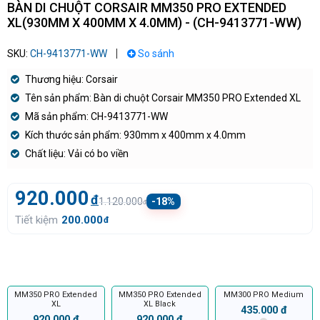
BÀN DI CHUỘT CORSAIR MM350 PRO EXTENDED
XL(930MM X 400MM X 4.0MM) - (CH-9413771-WW)
SKU:
CH-9413771-WW
So sánh
Thương hiệu: Corsair
Tên sản phẩm: Bàn di chuột Corsair MM350 PRO Extended XL
Mã sản phẩm: CH-9413771-WW
Kích thước sản phẩm: 930mm x 400mm x 4.0mm
Chất liệu: Vải có bo viền
920.000
đ
1.120.000
-18%
đ
Tiết kiệm
200.000
đ
MM350 PRO Extended
MM350 PRO Extended
MM300 PRO Medium
XL
XL Black
435.000 đ
920.000 đ
920.000 đ