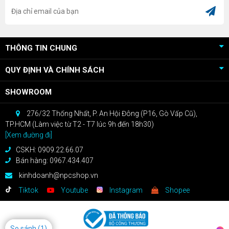
THÔNG TIN CHUNG
QUY ĐỊNH VÀ CHÍNH SÁCH
SHOWROOM
276/32 Thống Nhất, P. An Hội Đông (P16, Gò Vấp Cũ),
TP.HCM (Làm việc từ T2 - T7 lúc 9h đến 18h30)
[Xem đường đi]
CSKH: 0909.22.66.07
Bán hàng: 0967.434.407
kinhdoanh@npcshop.vn
Tiktok
Youtube
Instagram
Shopee
So sánh
(1)