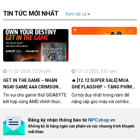
ch-9100020-ww
TIN TỨC MỚI NHẤT
Xem tất cả
11-02-2026, 12:00 pm
13-12-2025, 9:01 am
GET IN THE GAME – NHẬN
🔥 [12.12 SUPER SALE] MUA
NGAY GAME AAA CRIMSON
GHẾ FLAGSHIP – TẶNG PHÍM
DESERT CÙNG GIGABYTE &
CƠ XỊN
Tin vui cho game thủ! GIGABYTE
Cơ hội duy nhất trong năm để
AMD
kết hợp cùng AMD chính thức
nâng cấp góc máy với combo
triển khai chương trình Game
"hủy diệt" từ NPCshop. Khi sở
Bundle Crimson Desert dành cho
hữu Cougar Armor Titan Pro –
Đăng ký nhận thông báo từ
NPCshop.vn
khách hàng sở hữu VGA Radeon
dòng ghế Gaming cao cấp nhất,
Không bỏ lỡ hàng ngàn sản phẩm và các chương trình khuyến
RX 9070 / RX 9070 XT.
bạn sẽ nhận ngay quà tặng trị giá
mãi khác
cao!