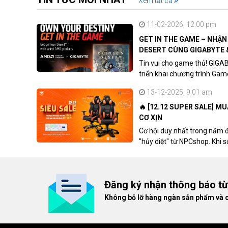
Xem tất cả
11-02-2026, 12:00 pm
GET IN THE GAME – NHẬ
DESERT CÙNG GIGABYTE 
Tin vui cho game thủ! GIGA
triển khai chương trình Ga
khách hàng sở hữu VGA Rad
13-12-2025, 9:01 am
🔥 [12.12 SUPER SALE] M
CƠ XỊN
Cơ hội duy nhất trong năm 
"hủy diệt" từ NPCshop. Khi 
dòng ghế Gaming cao cấp nh
giá cao!
Đăng ký nhận thông báo t
Không bỏ lỡ hàng ngàn sản phẩm và 