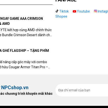
Tiktok
Youtube
Instag
Shopee
N NGAY GAME AAA CRIMSON
& AMD
BYTE kết hợp cùng AMD chính thức
me Bundle Crimson Desert dành cho
eon RX 9070 / RX 9070 XT.
UA GHẾ FLAGSHIP – TẶNG PHÍM
để nâng cấp góc máy với combo
sở hữu Cougar Armor Titan Pro –
ất, bạn sẽ nhận ngay quà tặng trị
ừ
NPCshop.vn
các chương trình khuyến mãi khác