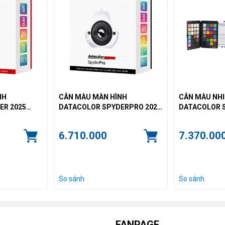
NH
CÂN MÀU MÀN HÌNH
CÂN MÀU NHI
ER 2025
DATACOLOR SPYDERPRO 2025
DATACOLOR 
Ợ MÀN HÌNH
VERSION - HỖ TRỢ MÀN HÌNH
PHOTO STUDI
OLED
6.710.000
7.370.00
So sánh
So sánh
FANPAGE