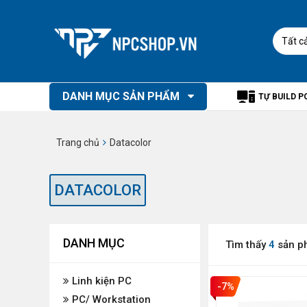
Tất c
DANH MỤC SẢN PHẨM
TỰ BUILD P
Trang chủ
Datacolor
DATACOLOR
DANH MỤC
Tìm thấy
4
sản p
Linh kiện PC
-7%
PC/ Workstation