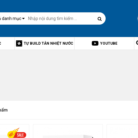
ả danh mục
C
TỰ BUILD TẢN NHIỆT NƯỚC
YOUTUBE
hẩm