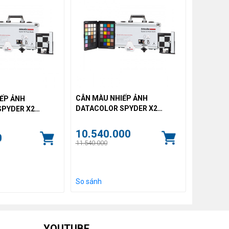
CÂN MÀU NHIẾP ẢNH
ẾP ẢNH
DATACOLOR SPYDER X2
SPYDER X2
PHOTO STUDIO (BH 12
O (BH 6 THÁNG)
THÁNG)
10.540.000
0
11.540.000
So sánh
YOUTUBE