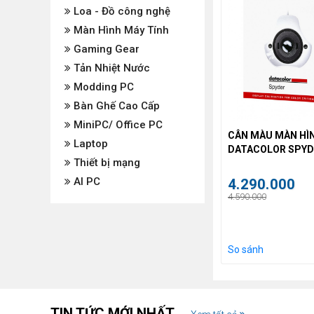
Loa - Đồ công nghệ
Màn Hình Máy Tính
Gaming Gear
Tản Nhiệt Nước
Modding PC
Bàn Ghế Cao Cấp
MiniPC/ Office PC
CÂN MÀU MÀN HÌ
Laptop
DATACOLOR SPYD
Thiết bị mạng
VERSION - HỖ TR
OLED
AI PC
4.290.000
4.590.000
So sánh
TIN TỨC MỚI NHẤT