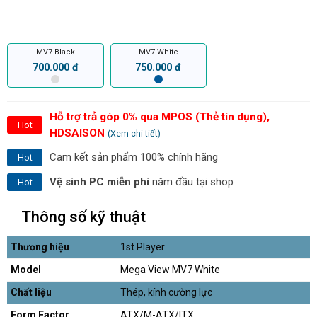
MV7 Black
MV7 White
700.000 đ
750.000 đ
Hỗ trợ trả góp 0% qua MPOS (Thẻ tín dụng),
Hot
HDSAISON
(Xem chi tiết)
Cam kết sản phẩm 100% chính hãng
Hot
Vệ sinh PC miễn phí
năm đầu tại shop
Hot
Thông số kỹ thuật
Thương hiệu
1st Player
Model
Mega View MV7 White
Chất liệu
Thép, kính cường lực
Form Factor
ATX/M-ATX/ITX