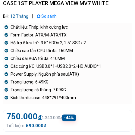
CASE 1ST PLAYER MEGA VIEW MV7 WHITE
BH:
12 Tháng
So sánh
Chất liệu: Thép, kính cường lực
Form Factor: ATX/M-ATX/ITX
Hỗ trợ ổ lưu trữ: 3.5″ HDDx 2; 2.5″ SSDx 2.
Chiều cao tản CPU tối đa: 160MM
Chiều dài VGA tối đa: 410MM
Các cổng I/O: USB3.0*1+USB2.0*2+HD AUDIO*1
Power Supply: Nguồn phía sau(ATX)
Trọng lượng: 6.49KG
Trọng lượng cả thùng: 7.09KG
Kích thước case: 448*291*400mm
750.000
đ
1.340.000
-44%
đ
Tiết kiệm
590.000
đ