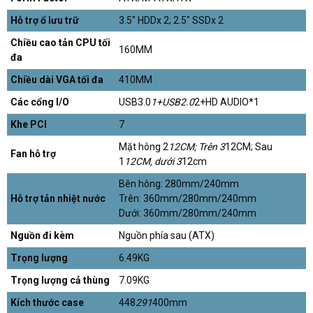
Hỗ trợ ổ lưu trữ
3.5″ HDDx 2; 2.5″ SSDx 2
Chiều cao tản CPU tối
160MM
đa
Chiều dài VGA tối đa
410MM
Các cổng I/O
USB3.0
1+USB2.0
2+HD AUDIO*1
Khe PCI
7
Mặt hông 2
12CM; Trên 3
12CM; Sau
Fan hỗ trợ
1
12CM, dưới 3
12cm
Bên hông: 280mm/240mm
Hỗ trợ tản nhiệt nước
Trên: 360mm/280mm/240mm
Dưới: 360mm/280mm/240mm
Nguồn đi kèm
Nguồn phía sau (ATX)
Trọng lượng
6.49KG
Trọng lượng cả thùng
7.09KG
Kích thước case
448
291
400mm