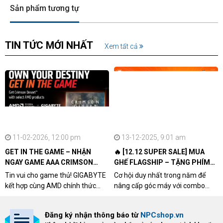
Sản phẩm tương tự
TIN TỨC MỚI NHẤT
Xem tất cả
11-02-2026, 12:00 pm
13-12-2025, 9:01 am
GET IN THE GAME – NHẬN
🔥 [12.12 SUPER SALE] MUA
NGAY GAME AAA CRIMSON
GHẾ FLAGSHIP – TẶNG PHÍM
DESERT CÙNG GIGABYTE &
CƠ XỊN
Tin vui cho game thủ! GIGABYTE
Cơ hội duy nhất trong năm để
AMD
kết hợp cùng AMD chính thức
nâng cấp góc máy với combo
triển khai chương trình Game
"hủy diệt" từ NPCshop. Khi sở
Bundle Crimson Desert dành cho
hữu Cougar Armor Titan Pro –
Đăng ký nhận thông báo từ
NPCshop.vn
khách hàng sở hữu VGA Radeon
dòng ghế Gaming cao cấp nhất,