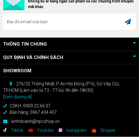
Không bỏ lỡ hàng ngàn sản phẩm và các chương trình khuyến
RX 9070 / RX 9070 XT.
bạn sẽ nhận ngay quà tặng trị giá
mãi khác
cao!
THÔNG TIN CHUNG
QUY ĐỊNH VÀ CHÍNH SÁCH
SHOWROOM
276/32 Thống Nhất, P. An Hội Đông (P16, Gò Vấp Cũ),
TP.HCM (Làm việc từ T2 - T7 lúc 9h đến 18h30)
[Xem đường đi]
CSKH: 0909.22.66.07
Bán hàng: 0967.434.407
kinhdoanh@npcshop.vn
Tiktok
Youtube
Instagram
Shopee