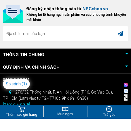
Bundle Crimson Desert dành cho
hữu Cougar Armor Titan Pro –
Đăng ký nhận thông báo từ
NPCshop.vn
khách hàng sở hữu VGA Radeon
dòng ghế Gaming cao cấp nhất,
Không bỏ lỡ hàng ngàn sản phẩm và các chương trình khuyến
RX 9070 / RX 9070 XT.
bạn sẽ nhận ngay quà tặng trị giá
mãi khác
cao!
THÔNG TIN CHUNG
QUY ĐỊNH VÀ CHÍNH SÁCH
SHOWROOM
So sánh
(1)
276/32 Thống Nhất, P. An Hội Đông (P16, Gò Vấp Cũ),
TP.HCM (Làm việc từ T2 - T7 lúc 9h đến 18h30)
[Xem đường đi]
CSKH: 0909.22.66.07
Mua ngay
Thêm vào giỏ hàng
Trả góp
Bán hàng: 0967.434.407
kinhdoanh@npcshop.vn