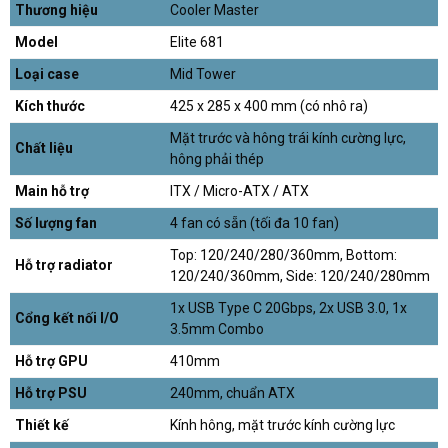
Thương hiệu
Cooler Master
Model
Elite 681
Loại case
Mid Tower
Kích thước
425 x 285 x 400 mm (có nhô ra)
Mặt trước và hông trái kính cường lực,
Chất liệu
hông phải thép
Main hỗ trợ
ITX / Micro-ATX / ATX
Số lượng fan
4 fan có sẵn (tối đa 10 fan)
Top: 120/240/280/360mm, Bottom:
Hỗ trợ radiator
120/240/360mm, Side: 120/240/280mm
1x USB Type C 20Gbps, 2x USB 3.0, 1x
Cổng kết nối I/O
3.5mm Combo
Hỗ trợ GPU
410mm
Hỗ trợ PSU
240mm, chuẩn ATX
Thiết kế
Kính hông, mặt trước kính cường lực