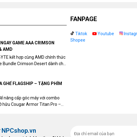
FANPAGE
Hỗ
Tiktok
Youtube
Instag
Shopee
N NGAY GAME AAA CRIMSON
& AMD
BYTE kết hợp cùng AMD chính thức
Kh
me Bundle Crimson Desert dành cho
ki
eon RX 9070 / RX 9070 XT.
UA GHẾ FLAGSHIP – TẶNG PHÍM
để nâng cấp góc máy với combo
sở hữu Cougar Armor Titan Pro –
ất, bạn sẽ nhận ngay quà tặng trị
Lư
ừ
NPCshop.vn