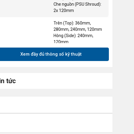
Che nguồn (PSU Shroud):
2x 120mm
Trên (Top): 360mm,
280mm, 240mm, 120mm
Hông (Side): 240mm,
120mm
 trợ Radiator
Sau (Rear): 120mm
Xem đầy đủ thông số kỹ thuật
(Mặt đáy và bọc nguồn
không hỗ trợ tản nhiệt
nước)
e mở rộng
in tức
4 khe
Mini-ITX, Micro-ATX
(Đặc biệt tương thích tốt với
các dòng mainboard giấu
dây/nguồn ngược như
 trợ Motherboard
ASUS BTF, MSI Project
Zero, và Gigabyte Project
Stealth).