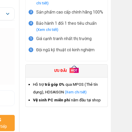
chi tiết)
Sản phẩm cao cấp chính hãng 100%
3
Bảo hành 1 đổi 1 theo tiêu chuẩn
4
(Xem chi tiết)
Giá cạnh tranh nhất thị trường
5
Đội ngũ kỹ thuật có kinh nghiệm
6
ƯU ĐÃI
Hỗ trợ
trả góp 0%
qua MPOS (Thẻ tín
dụng), HDSAISON
(Xem chi tiết)
Vệ sinh PC miễn phí
năm đầu tại shop
G
tiếp