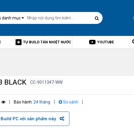
ả danh mục
C
TỰ BUILD TẢN NHIỆT NƯỚC
YOUTUBE
B BLACK
CC-9011347-WW
5
Bảo hành:
24 tháng
So sánh
Build PC với sản phẩm này