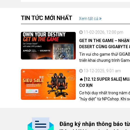
TIN TỨC MỚI NHẤT
Xem tất cả
11-02-2026, 12:00 pm
GET IN THE GAME – NHẬ
DESERT CÙNG GIGABYTE 
Tin vui cho game thủ! GIGA
triển khai chương trình Ga
khách hàng sở hữu VGA Rad
13-12-2025, 9:01 am
🔥 [12.12 SUPER SALE] M
CƠ XỊN
Cơ hội duy nhất trong năm 
"hủy diệt" từ NPCshop. Khi 
dòng ghế Gaming cao cấp nh
giá cao!
Đăng ký nhận thông báo t