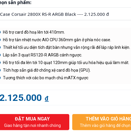
họn sản phẩm:
Hỗ trợ card đồ hoạ lên tới 410mm.
Hỗ trợ tản nhiệt nước AIO CPU 360mm gắn ở phía nóc case.
Thiết kế tối ưu diện tích đặt bàn nhưng vẫn rộng rãi để lắp ráp linh kiện.
Lắp sẵn 3 quạt RS120-R ARGB cánh ngược.
Hỗ trợ tối đa lên tới 10 quạt 120mm giúp tối ưu hóa hiệu quả làm mát.
Tích hợp sẵn giá đỡ chống xệ card đồ họa (GPU).
Tương thích với các bo mạch chủ mATX ngược
2.125.000
đ
ĐẶT MUA NGAY
THÊM VÀO GIỎ HÀN
Giao hàng tận nơi nhanh chóng
Thêm vào giỏ hàng để chọn 