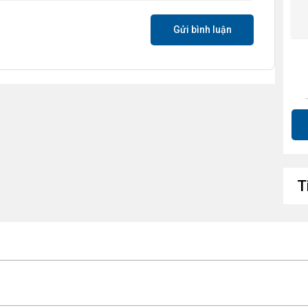
Gửi bình luận
Hỗ
Kh
T
Hỗ