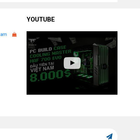
Hỗ trợ tối đa 2x SSD 2.5" và
YOUTUBE
 trợ gắn ổ cứng
1x HDD 3.5"
ram
Chiều dài Card đồ họa
(GPU): Tối đa 410mm (Có
sẵn thanh chống xệ GPU
tích hợp).
Chiều cao tản nhiệt khí CPU:
ông gian lắp đặt linh
Tối đa 170mm
ện
Chiều dài nguồn (PSU): Tối
đa 200mm (Hỗ trợ chuẩn
ATX thông thường và cả
dòng nguồn cáp hông
CORSAIR SHIFT).
Có sẵn ở mặt Trên, Dưới và
ới lọc bụi
Mặt hông.
1x USB 3.2 Gen 2 Type-C