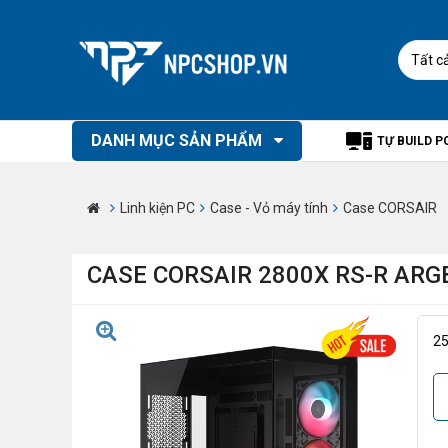
Tất c
DANH MỤC SẢN PHẨM
TỰ BUILD P
Linh kiện PC
Case - Vỏ máy tính
Case CORSAIR
CASE CORSAIR 2800X RS-R ARG
2