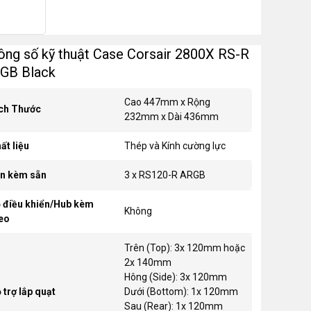
ông số kỹ thuật Case Corsair 2800X RS-R
GB Black
Cao 447mm x Rộng
ch Thước
232mm x Dài 436mm
ất liệu
Thép và Kính cường lực
n kèm sẵn
3 x RS120-R ARGB
 điều khiển/Hub kèm
Không
eo
Trên (Top): 3x 120mm hoặc
2x 140mm
Hông (Side): 3x 120mm
 trợ lắp quạt
Dưới (Bottom): 1x 120mm
Sau (Rear): 1x 120mm