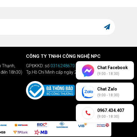
CÔNG TY TNHH CÔNG NGHỆ NPC
h Thạnh,
GPĐKKD: số
0316248670
do Sở KHĐT
Chat Facebook
h đến 18h30)
Tp.Hồ Chí Minh cấp ngày 28/04/2020
(9:00 - 18:30)
Chat Zalo
(9:00 - 18:30)
0967.434.407
(9:00 - 18:30)