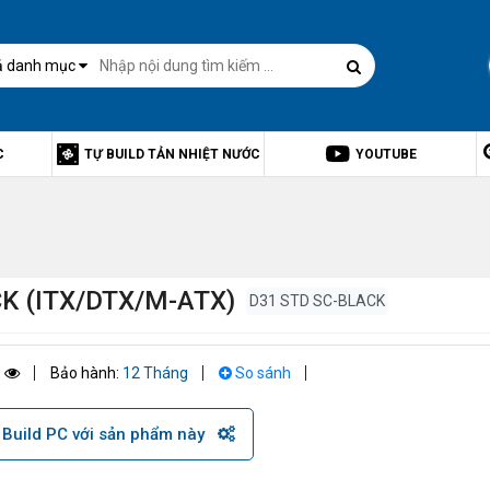
ả danh mục
C
TỰ BUILD TẢN NHIỆT NƯỚC
YOUTUBE
K (ITX/DTX/M-ATX)
D31 STD SC-BLACK
5
Bảo hành:
12 Tháng
So sánh
Build PC với sản phẩm này