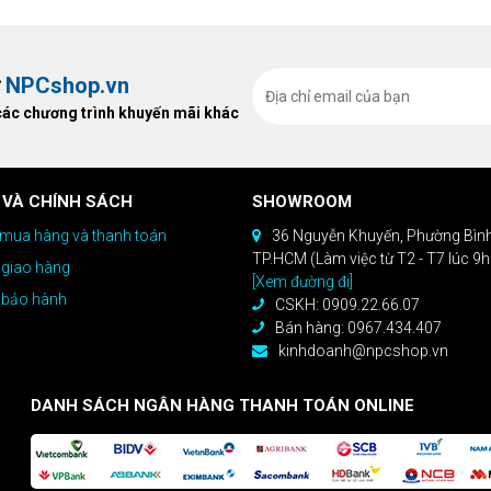
ất, bạn sẽ nhận ngay quà tặng trị
ừ
NPCshop.vn
các chương trình khuyến mãi khác
 VÀ CHÍNH SÁCH
SHOWROOM
mua hàng và thanh toán
36 Nguyễn Khuyến, Phường Bìn
TP.HCM (Làm việc từ T2 - T7 lúc 9
 giao hàng
[Xem đường đi]
 bảo hành
CSKH: 0909.22.66.07
Bán hàng: 0967.434.407
kinhdoanh@npcshop.vn
DANH SÁCH NGÂN HÀNG THANH TOÁN ONLINE