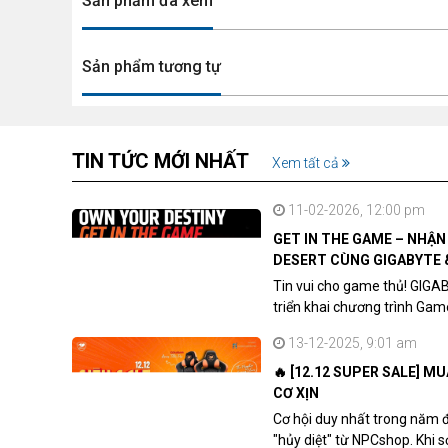
Sản phẩm đã xem
Sản phẩm tương tự
TIN TỨC MỚI NHẤT
Xem tất cả
11-02-2026, 12:00 pm
GET IN THE GAME – NHẬ
DESERT CÙNG GIGABYTE 
Tin vui cho game thủ! GIGA
triển khai chương trình Ga
khách hàng sở hữu VGA Rad
13-12-2025, 9:01 am
🔥 [12.12 SUPER SALE] M
CƠ XỊN
Cơ hội duy nhất trong năm 
"hủy diệt" từ NPCshop. Khi 