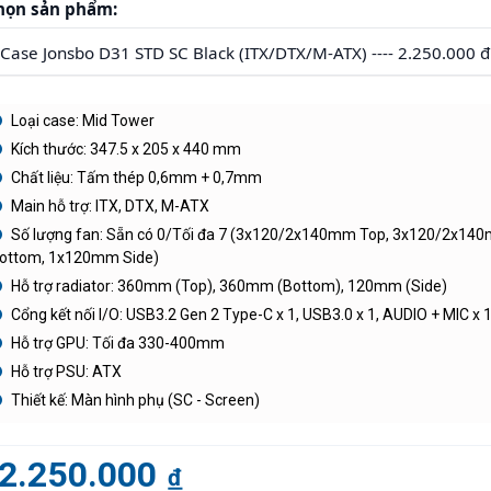
họn sản phẩm:
Loại case: Mid Tower
Kích thước: 347.5 x 205 x 440 mm
Chất liệu: Tấm thép 0,6mm + 0,7mm
Main hỗ trợ: ITX, DTX, M-ATX
Số lượng fan: Sẵn có 0/Tối đa 7 (3x120/2x140mm Top, 3x120/2x14
ottom, 1x120mm Side)
Hỗ trợ radiator: 360mm (Top), 360mm (Bottom), 120mm (Side)
Cổng kết nối I/O: USB3.2 Gen 2 Type-C x 1, USB3.0 x 1, AUDIO + MIC x 
Hỗ trợ GPU: Tối đa 330-400mm
Hỗ trợ PSU: ATX
Thiết kế: Màn hình phụ (SC - Screen)
2.250.000
đ