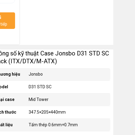
G
tiếp
ông số kỹ thuật Case Jonsbo D31 STD SC
ack (ITX/DTX/M-ATX)
ương hiệu
Jonsbo
odel
D31 STD SC
ại case
Mid Tower
ch thước
347.5×205×440mm
ất liệu
Tấm thép 0.6mm+0.7mm