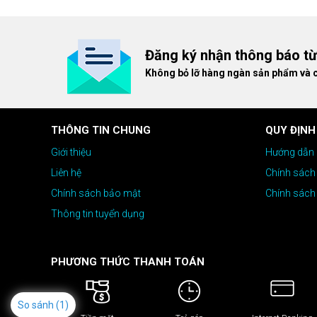
dòng ghế Gaming cao cấp nh
giá cao!
Đăng ký nhận thông báo t
Không bỏ lỡ hàng ngàn sản phẩm và 
THÔNG TIN CHUNG
QUY ĐỊNH
Giới thiệu
Hướng dẫn 
Liên hệ
Chính sách
Chính sách bảo mật
Chính sách
Thông tin tuyển dụng
PHƯƠNG THỨC THANH TOÁN
So sánh
(1)