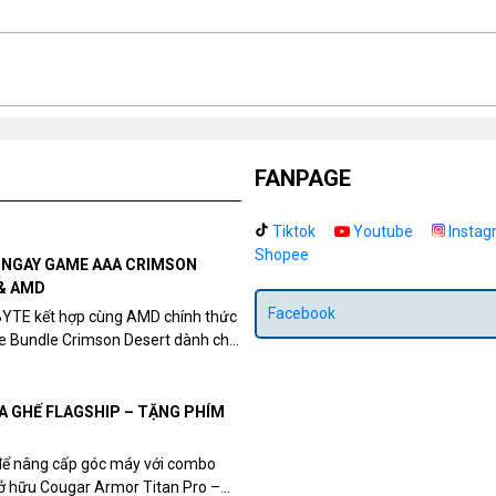
FANPAGE
Tiktok
Youtube
Instag
Shopee
N NGAY GAME AAA CRIMSON
& AMD
Facebook
BYTE kết hợp cùng AMD chính thức
me Bundle Crimson Desert dành cho
eon RX 9070 / RX 9070 XT.
UA GHẾ FLAGSHIP – TẶNG PHÍM
để nâng cấp góc máy với combo
sở hữu Cougar Armor Titan Pro –