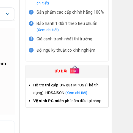
chi tiết)
Sản phẩm cao cấp chính hãng 100%
3
Bảo hành 1 đổi 1 theo tiêu chuẩn
4
(Xem chi tiết)
Giá cạnh tranh nhất thị trường
5
Đội ngũ kỹ thuật có kinh nghiệm
6
0mm
ƯU ĐÃI
Hỗ trợ
trả góp 0%
qua MPOS (Thẻ tín
1
dụng), HDSAISON
(Xem chi tiết)
Vệ sinh PC miễn phí
năm đầu tại shop