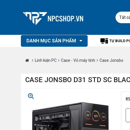
Tất c
DANH MỤC SẢN PHẨM
TỰ BUILD P
Linh kiện PC
Case - Vỏ máy tính
Case Jonsbo
CASE JONSBO D31 STD SC BLAC
8