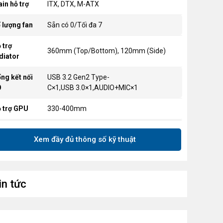
in hỗ trợ
ITX, DTX, M-ATX
 lượng fan
Sẵn có 0/Tối đa 7
 trợ
360mm (Top/Bottom), 120mm (Side)
diator
ng kết nối
USB 3.2 Gen2 Type-
O
C×1,USB 3.0×1,AUDIO+MIC×1
 trợ GPU
330-400mm
 trợ PSU
ATX
Xem đầy đủ thông số kỹ thuật
iết kế
Màn hình phụ 8" 1280×800
n nhiệt đi
èm
in tức