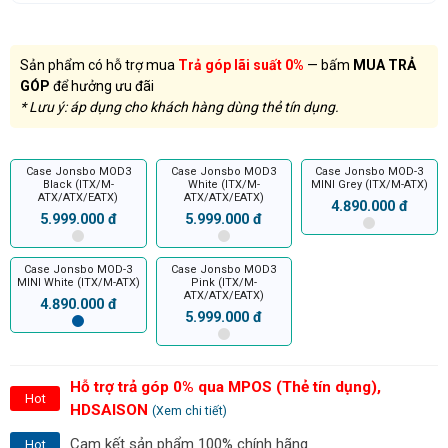
Sản phẩm có hỗ trợ mua
Trả góp lãi suất 0%
— bấm
MUA TRẢ
GÓP
để hưởng ưu đãi
* Lưu ý: áp dụng cho khách hàng dùng thẻ tín dụng.
Case Jonsbo MOD3
Case Jonsbo MOD3
Case Jonsbo MOD-3
Black (ITX/M-
White (ITX/M-
MINI Grey (ITX/M-ATX)
ATX/ATX/EATX)
ATX/ATX/EATX)
4.890.000 đ
5.999.000 đ
5.999.000 đ
Case Jonsbo MOD-3
Case Jonsbo MOD3
MINI White (ITX/M-ATX)
Pink (ITX/M-
ATX/ATX/EATX)
4.890.000 đ
5.999.000 đ
Hỗ trợ trả góp 0% qua MPOS (Thẻ tín dụng),
Hot
HDSAISON
(Xem chi tiết)
Cam kết sản phẩm 100% chính hãng
Hot