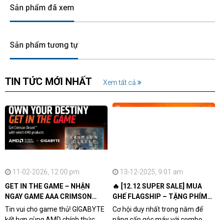
Sản phẩm đã xem
Sản phẩm tương tự
TIN TỨC MỚI NHẤT
Xem tất cả
11-02-2026, 12:00 pm
13-12-2025, 9:01 am
GET IN THE GAME – NHẬN
🔥 [12.12 SUPER SALE] MUA
NGAY GAME AAA CRIMSON
GHẾ FLAGSHIP – TẶNG PHÍM
DESERT CÙNG GIGABYTE &
CƠ XỊN
Tin vui cho game thủ! GIGABYTE
Cơ hội duy nhất trong năm để
AMD
kết hợp cùng AMD chính thức
nâng cấp góc máy với combo