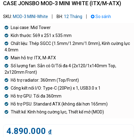
CASE JONSBO MOD-3 MINI WHITE (ITX/M-ATX)
SKU:
MOD-3 MINI-White
BH:
12 Tháng
So sánh
Loại case: Mid Tower
Kích thước: 569 x 251 x 535 mm
Chất liệu: Thép SGCC (1.5mm/1.2mm/1.0mm), Kính cường lực
4.0mm
Main hỗ trợ: ITX, M-ATX
Số lượng fan: Sẵn có 0/Tối đa 4 (2x120/1x140mm Top,
2x120mm Front)
Hỗ trợ radiator: 360mm (Top/Front)
Cổng kết nối I/O: Type-C (20Pin) x 1, USB3.0 x 1
Hỗ trợ GPU: Tối đa 360mm
Hỗ trợ PSU: Standard ATX (không dài hơn 165mm)
Thiết kế: Kính hông cường lực, Thiết kế mở (MOD)
4.890.000
đ