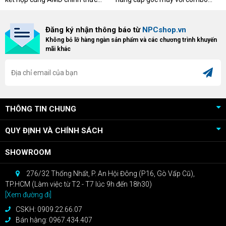
triển khai chương trình Game
"hủy diệt" từ NPCshop. Khi sở
Bundle Crimson Desert dành cho
hữu Cougar Armor Titan Pro –
Đăng ký nhận thông báo từ
NPCshop.vn
khách hàng sở hữu VGA Radeon
dòng ghế Gaming cao cấp nhất,
Không bỏ lỡ hàng ngàn sản phẩm và các chương trình khuyến
RX 9070 / RX 9070 XT.
bạn sẽ nhận ngay quà tặng trị giá
mãi khác
cao!
THÔNG TIN CHUNG
QUY ĐỊNH VÀ CHÍNH SÁCH
SHOWROOM
276/32 Thống Nhất, P. An Hội Đông (P16, Gò Vấp Cũ),
TP.HCM (Làm việc từ T2 - T7 lúc 9h đến 18h30)
[Xem đường đi]
CSKH: 0909.22.66.07
Bán hàng: 0967.434.407