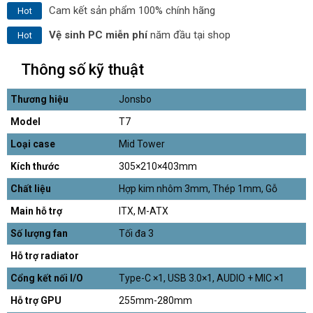
Cam kết sản phẩm 100% chính hãng
Hot
Vệ sinh PC miễn phí
năm đầu tại shop
Hot
Thông số kỹ thuật
Thương hiệu
Jonsbo
Model
T7
Loại case
Mid Tower
Kích thước
305×210×403mm
Chất liệu
Hợp kim nhôm 3mm, Thép 1mm, Gỗ
Main hỗ trợ
ITX, M-ATX
Số lượng fan
Tối đa 3
Hỗ trợ radiator
Cổng kết nối I/O
Type-C ×1, USB 3.0×1, AUDIO + MIC ×1
Hỗ trợ GPU
255mm-280mm