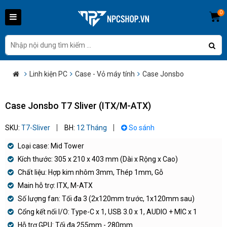
0
Linh kiện PC
Case - Vỏ máy tính
Case Jonsbo
Case Jonsbo T7 Sliver (ITX/M-ATX)
SKU:
T7-Sliver
BH:
12 Tháng
So sánh
Loại case: Mid Tower
Kích thước: 305 x 210 x 403 mm (Dài x Rộng x Cao)
Chất liệu: Hợp kim nhôm 3mm, Thép 1mm, Gỗ
Main hỗ trợ: ITX, M-ATX
Số lượng fan: Tối đa 3 (2x120mm trước, 1x120mm sau)
Cổng kết nối I/O: Type-C x 1, USB 3.0 x 1, AUDIO + MIC x 1
Hỗ trợ GPU: Tối đa 255mm - 280mm