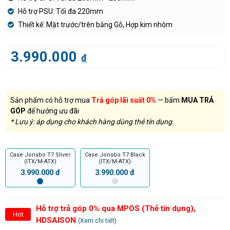
Hỗ trợ PSU: Tối đa 220mm
Thiết kế: Mặt trước/trên bằng Gỗ, Hợp kim nhôm
3.990.000
đ
Sản phẩm có hỗ trợ mua
Trả góp lãi suất 0%
— bấm
MUA TRẢ
GÓP
để hưởng ưu đãi
* Lưu ý: áp dụng cho khách hàng dùng thẻ tín dụng.
Case Jonsbo T7 Sliver
Case Jonsbo T7 Black
(ITX/M-ATX)
(ITX/M-ATX)
3.990.000 đ
3.990.000 đ
Hỗ trợ trả góp 0% qua MPOS (Thẻ tín dụng),
Hot
HDSAISON
(Xem chi tiết)