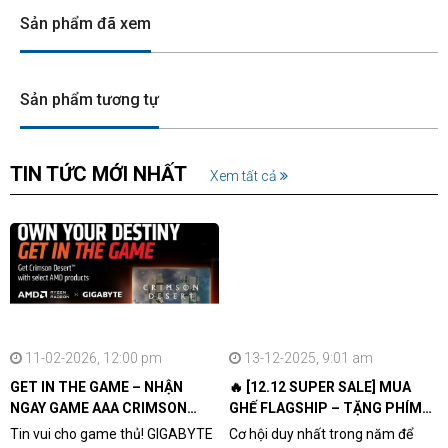
Sản phẩm đã xem
Sản phẩm tương tự
TIN TỨC MỚI NHẤT
Xem tất cả
11-02-2026, 12:00 pm
13-12-2025, 9:01 am
GET IN THE GAME – NHẬN
🔥 [12.12 SUPER SALE] MUA
NGAY GAME AAA CRIMSON
GHẾ FLAGSHIP – TẶNG PHÍM
DESERT CÙNG GIGABYTE &
CƠ XỊN
Tin vui cho game thủ! GIGABYTE
Cơ hội duy nhất trong năm để