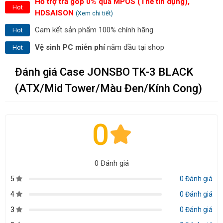
Hỗ trợ trả góp 0% qua MPOS (Thẻ tín dụng),
Hot
HDSAISON
(Xem chi tiết)
Cam kết sản phẩm 100% chính hãng
Hot
Vệ sinh PC miễn phí
năm đầu tại shop
Hot
Đánh giá Case JONSBO TK-3 BLACK
(ATX/Mid Tower/Màu Đen/Kính Cong)
0
0 Đánh giá
5
0 Đánh giá
4
0 Đánh giá
3
0 Đánh giá