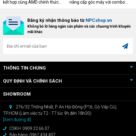
AMD
kết hợp cùng AMD chính thức
nâng cấp góc máy với combo
triển khai chương trình Game
"hủy diệt" từ NPCshop. Khi sở
Bundle Crimson Desert dành cho
hữu Cougar Armor Titan Pro –
Đăng ký nhận thông báo từ
NPCshop.vn
khách hàng sở hữu VGA Radeon
dòng ghế Gaming cao cấp nhất,
Không bỏ lỡ hàng ngàn sản phẩm và các chương trình khuyến
RX 9070 / RX 9070 XT.
bạn sẽ nhận ngay quà tặng trị giá
mãi khác
cao!
THÔNG TIN CHUNG
QUY ĐỊNH VÀ CHÍNH SÁCH
SHOWROOM
276/32 Thống Nhất, P. An Hội Đông (P16, Gò Vấp Cũ),
TP.HCM (Làm việc từ T2 - T7 lúc 9h đến 18h30)
[Xem đường đi]
CSKH: 0909.22.66.07
Bán hàng: 0967.434.407