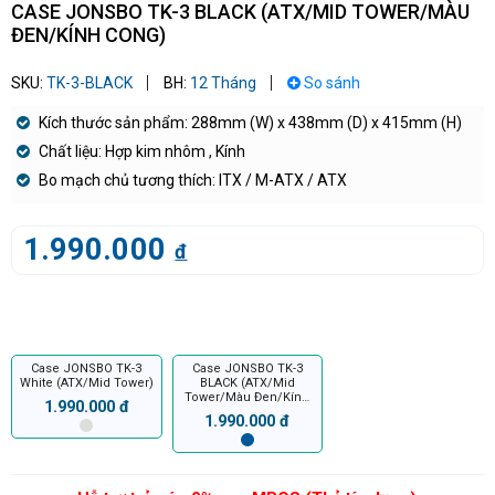
CASE JONSBO TK-3 BLACK (ATX/MID TOWER/MÀU
ĐEN/KÍNH CONG)
SKU:
TK-3-BLACK
BH:
12 Tháng
So sánh
Kích thước sản phẩm: 288mm (W) x 438mm (D) x 415mm (H)
Chất liệu: Hợp kim nhôm , Kính
Bo mạch chủ tương thích: ITX / M-ATX / ATX
1.990.000
đ
Case JONSBO TK-3
Case JONSBO TK-3
White (ATX/Mid Tower)
BLACK (ATX/Mid
Tower/Màu Đen/Kính
1.990.000 đ
Cong)
1.990.000 đ