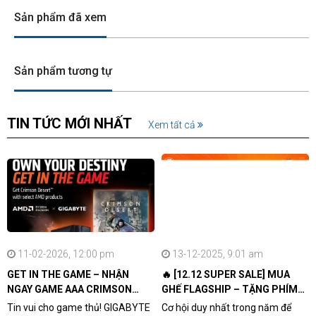
Sản phẩm đã xem
Sản phẩm tương tự
TIN TỨC MỚI NHẤT
Xem tất cả
11-02-2026, 12:00 pm
13-12-2025, 9:01 am
GET IN THE GAME – NHẬN
🔥 [12.12 SUPER SALE] MUA
NGAY GAME AAA CRIMSON
GHẾ FLAGSHIP – TẶNG PHÍM
DESERT CÙNG GIGABYTE &
CƠ XỊN
Tin vui cho game thủ! GIGABYTE
Cơ hội duy nhất trong năm để