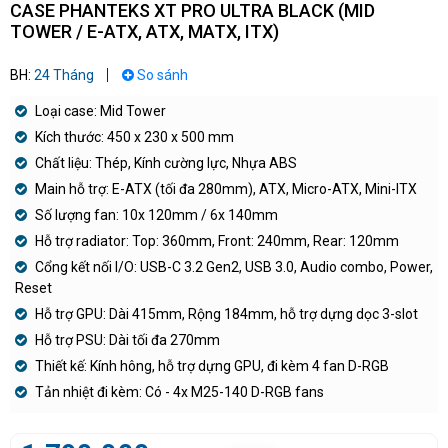
CASE PHANTEKS XT PRO ULTRA BLACK (MID
TOWER / E-ATX, ATX, MATX, ITX)
BH:
24 Tháng
So sánh
Loại case: Mid Tower
Kích thước: 450 x 230 x 500 mm
Chất liệu: Thép, Kính cường lực, Nhựa ABS
Main hỗ trợ: E-ATX (tối đa 280mm), ATX, Micro-ATX, Mini-ITX
Số lượng fan: 10x 120mm / 6x 140mm
Hỗ trợ radiator: Top: 360mm, Front: 240mm, Rear: 120mm
Cổng kết nối I/O: USB-C 3.2 Gen2, USB 3.0, Audio combo, Power,
Reset
Hỗ trợ GPU: Dài 415mm, Rộng 184mm, hỗ trợ dựng dọc 3-slot
Hỗ trợ PSU: Dài tối đa 270mm
Thiết kế: Kính hông, hỗ trợ dựng GPU, đi kèm 4 fan D-RGB
Tản nhiệt đi kèm: Có - 4x M25-140 D-RGB fans