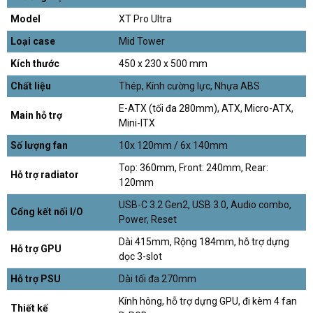
Model
XT Pro Ultra
Loại case
Mid Tower
Kích thước
450 x 230 x 500 mm
Chất liệu
Thép, Kính cường lực, Nhựa ABS
E-ATX (tối đa 280mm), ATX, Micro-ATX,
Main hỗ trợ
Mini-ITX
Số lượng fan
10x 120mm / 6x 140mm
Top: 360mm, Front: 240mm, Rear:
Hỗ trợ radiator
120mm
USB-C 3.2 Gen2, USB 3.0, Audio combo,
Cổng kết nối I/O
Power, Reset
Dài 415mm, Rộng 184mm, hỗ trợ dựng
Hỗ trợ GPU
dọc 3-slot
Hỗ trợ PSU
Dài tối đa 270mm
Kính hông, hỗ trợ dựng GPU, đi kèm 4 fan
Thiết kế