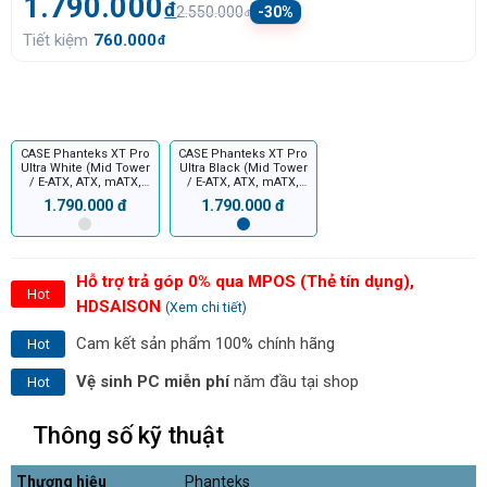
1.790.000
đ
2.550.000
-30%
đ
Tiết kiệm
760.000
đ
CASE Phanteks XT Pro
CASE Phanteks XT Pro
Ultra White (Mid Tower
Ultra Black (Mid Tower
/ E-ATX, ATX, mATX,
/ E-ATX, ATX, mATX,
ITX)
ITX)
1.790.000 đ
1.790.000 đ
Hỗ trợ trả góp 0% qua MPOS (Thẻ tín dụng),
Hot
HDSAISON
(Xem chi tiết)
Cam kết sản phẩm 100% chính hãng
Hot
Vệ sinh PC miễn phí
năm đầu tại shop
Hot
Thông số kỹ thuật
Thương hiệu
Phanteks