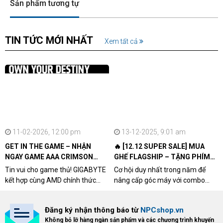
Sản phẩm tương tự
TIN TỨC MỚI NHẤT
Xem tất cả
11-02-2026, 12:00 pm
13-12-2025, 9:01 am
GET IN THE GAME – NHẬN
🔥 [12.12 SUPER SALE] MUA
NGAY GAME AAA CRIMSON
GHẾ FLAGSHIP – TẶNG PHÍM
DESERT CÙNG GIGABYTE &
CƠ XỊN
Tin vui cho game thủ! GIGABYTE
Cơ hội duy nhất trong năm để
AMD
kết hợp cùng AMD chính thức
nâng cấp góc máy với combo
triển khai chương trình Game
"hủy diệt" từ NPCshop. Khi sở
Bundle Crimson Desert dành cho
hữu Cougar Armor Titan Pro –
Đăng ký nhận thông báo từ
NPCshop.vn
khách hàng sở hữu VGA Radeon
dòng ghế Gaming cao cấp nhất,
Không bỏ lỡ hàng ngàn sản phẩm và các chương trình khuyến
RX 9070 / RX 9070 XT.
bạn sẽ nhận ngay quà tặng trị giá