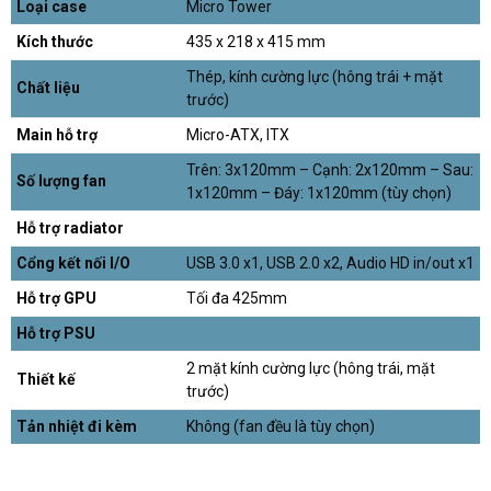
Loại case
Micro Tower
Kích thước
435 x 218 x 415 mm
Thép, kính cường lực (hông trái + mặt
Chất liệu
trước)
Main hỗ trợ
Micro-ATX, ITX
Trên: 3x120mm – Cạnh: 2x120mm – Sau:
Số lượng fan
1x120mm – Đáy: 1x120mm (tùy chọn)
Hỗ trợ radiator
Cổng kết nối I/O
USB 3.0 x1, USB 2.0 x2, Audio HD in/out x1
Hỗ trợ GPU
Tối đa 425mm
Hỗ trợ PSU
2 mặt kính cường lực (hông trái, mặt
Thiết kế
trước)
Tản nhiệt đi kèm
Không (fan đều là tùy chọn)