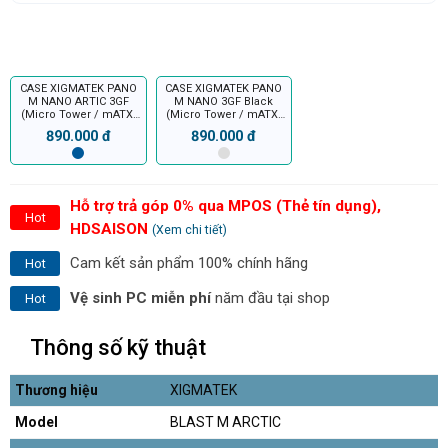
CASE XIGMATEK PANO
CASE XIGMATEK PANO
M NANO ARTIC 3GF
M NANO 3GF Black
(Micro Tower / mATX,
(Micro Tower / mATX,
ITX)
ITX)
890.000 đ
890.000 đ
Hỗ trợ trả góp 0% qua MPOS (Thẻ tín dụng),
Hot
HDSAISON
(Xem chi tiết)
Cam kết sản phẩm 100% chính hãng
Hot
Vệ sinh PC miễn phí
năm đầu tại shop
Hot
Thông số kỹ thuật
Thương hiệu
XIGMATEK
Model
BLAST M ARCTIC