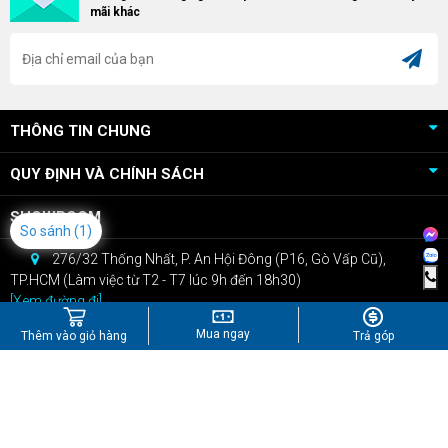
mãi khác
cao!
THÔNG TIN CHUNG
QUY ĐỊNH VÀ CHÍNH SÁCH
SHOWROOM
So sánh
(1)
276/32 Thống Nhất, P. An Hội Đông (P16, Gò Vấp Cũ),
TP.HCM (Làm việc từ T2 - T7 lúc 9h đến 18h30)
[Xem đường đi]
CSKH: 0909.22.66.07
Mua ngay
Thêm vào giỏ hàng
Trả góp
Bán hàng: 0967.434.407
kinhdoanh@npcshop.vn
Tiktok
Youtube
Instagram
Shopee