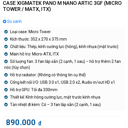
CASE XIGMATEK PANO M NANO ARTIC 3GF (MICRO
TOWER / MATX, ITX)
So sánh
Loại case: Micro Tower
Kích thước: 352 x 270 x 375 mm
Chất liệu: Thép, kính cường lực (hông), kính nhựa (mặt trước)
Main hỗ trợ: Micro-ATX, ITX
Số lượng fan: 3 fan lắp sẵn (2 cạnh, 1 sau) – hỗ trợ thêm 2 fan
nóc (tùy chọn)
Hỗ trợ radiator: (Không có thông tin cụ thể)
Cổng kết nối I/O: USB 3.0 x1, USB 2.0 x2, Audio in/out HD x1
Hỗ trợ GPU: Tối đa 330mm
Thiết kế: Kính hông cường lực, mặt trước kính nhựa
Tản nhiệt đi kèm: Có – 3 fan lắp sẵn (2 cạnh, 1 sau)
890.000
đ