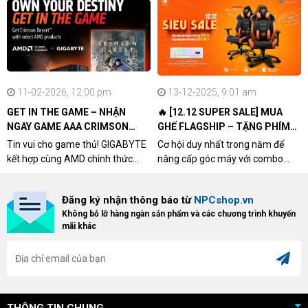
11-02-2026, 12:00 pm
13-12-2025, 9:01 am
GET IN THE GAME – NHẬN
🔥 [12.12 SUPER SALE] MUA
NGAY GAME AAA CRIMSON
GHẾ FLAGSHIP – TẶNG PHÍM
DESERT CÙNG GIGABYTE &
CƠ XỊN
Tin vui cho game thủ! GIGABYTE
Cơ hội duy nhất trong năm để
AMD
kết hợp cùng AMD chính thức
nâng cấp góc máy với combo
triển khai chương trình Game
"hủy diệt" từ NPCshop. Khi sở
Bundle Crimson Desert dành cho
hữu Cougar Armor Titan Pro –
Đăng ký nhận thông báo từ
NPCshop.vn
khách hàng sở hữu VGA Radeon
dòng ghế Gaming cao cấp nhất,
Không bỏ lỡ hàng ngàn sản phẩm và các chương trình khuyến
RX 9070 / RX 9070 XT.
bạn sẽ nhận ngay quà tặng trị giá
mãi khác
cao!