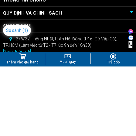
THÔNG TIN CHUNG
QUY ĐỊNH VÀ CHÍNH SÁCH
SHOWROOM
So sánh
(1)
276/32 Thống Nhất, P. An Hội Đông (P16, Gò Vấp Cũ),
TP.HCM (Làm việc từ T2 - T7 lúc 9h đến 18h30)
[Xem đường đi]
CSKH: 0909.22.66.07
Mua ngay
Thêm vào giỏ hàng
Trả góp
Bán hàng: 0967.434.407
kinhdoanh@npcshop.vn
Tiktok
Youtube
Instagram
Shopee
Công Ty TNHH Công Nghệ NPC
GPĐKKD: Số 0316248670 do Sở KHĐT Tp.Hồ Chí Minh cấp ngày
28/04/2020