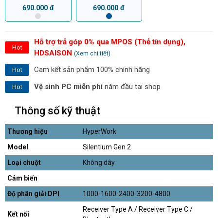
690.000 đ
690.000 đ
Hỗ trợ trả góp 0% qua MPOS (Thẻ tín dụng),
Hot
HDSAISON
(Xem chi tiết)
Cam kết sản phẩm 100% chính hãng
Hot
Vệ sinh PC miễn phí
năm đầu tại shop
Hot
Thông số kỹ thuật
Thương hiệu
HyperWork
Model
Silentium Gen 2
Loại chuột
Không dây
Cảm biến
Độ phân giải DPI
1000-1600-2400-3200-4800
Receiver Type A / Receiver Type C /
Kết nối