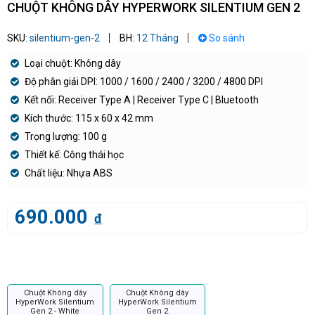
CHUỘT KHÔNG DÂY HYPERWORK SILENTIUM GEN 2
SKU:
silentium-gen-2
BH:
12 Tháng
So sánh
Loại chuột: Không dây
Độ phân giải DPI: 1000 / 1600 / 2400 / 3200 / 4800 DPI
Kết nối: Receiver Type A | Receiver Type C | Bluetooth
Kích thước: 115 x 60 x 42 mm
Trọng lượng: 100 g
Thiết kế: Công thái học
Chất liệu: Nhựa ABS
690.000
đ
Chuột Không dây
Chuột Không dây
HyperWork Silentium
HyperWork Silentium
Gen 2 - White
Gen 2