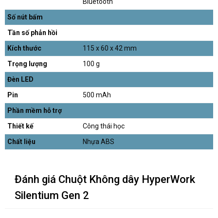
Bluetooth
Số nút bấm
Tần số phản hồi
Kích thước
115 x 60 x 42 mm
Trọng lượng
100 g
Đèn LED
Pin
500 mAh
Phần mềm hỗ trợ
Thiết kế
Công thái học
Chất liệu
Nhựa ABS
Đánh giá Chuột Không dây HyperWork
Silentium Gen 2