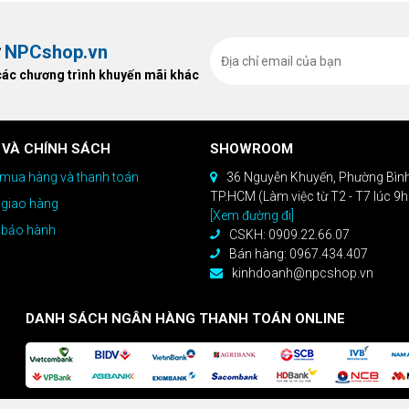
ừ
NPCshop.vn
các chương trình khuyến mãi khác
 VÀ CHÍNH SÁCH
SHOWROOM
mua hàng và thanh toán
36 Nguyễn Khuyến, Phường Bìn
TP.HCM (Làm việc từ T2 - T7 lúc 9
 giao hàng
[Xem đường đi]
 bảo hành
CSKH: 0909.22.66.07
Bán hàng: 0967.434.407
kinhdoanh@npcshop.vn
DANH SÁCH NGÂN HÀNG THANH TOÁN ONLINE