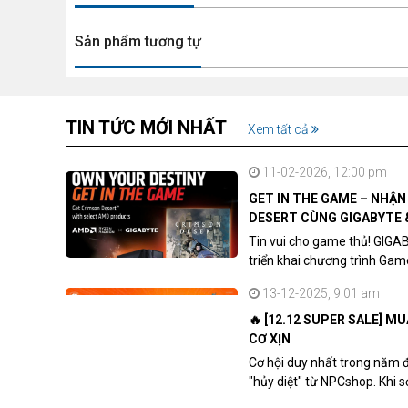
Sản phẩm tương tự
TIN TỨC MỚI NHẤT
Xem tất cả
11-02-2026, 12:00 pm
GET IN THE GAME – NHẬ
DESERT CÙNG GIGABYTE 
Tin vui cho game thủ! GIGA
triển khai chương trình Ga
khách hàng sở hữu VGA Rad
13-12-2025, 9:01 am
🔥 [12.12 SUPER SALE] M
CƠ XỊN
Cơ hội duy nhất trong năm 
"hủy diệt" từ NPCshop. Khi 
dòng ghế Gaming cao cấp nh