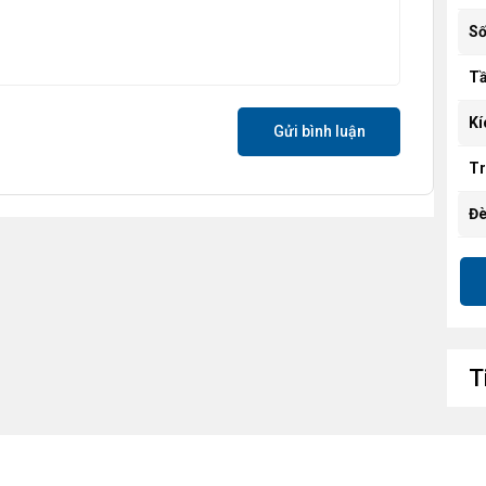
Số
Tầ
Kí
Gửi bình luận
Tr
Đè
Pi
Ph
Th
T
Ch