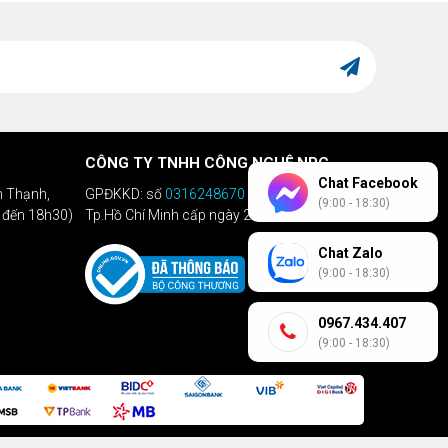
CÔNG TY TNHH CÔNG NGHỆ NPC
Chat Facebook
h Thạnh,
GPĐKKD: số
0316248670
do Sở KHĐT
(9:00 - 18:30)
h đến 18h30)
Tp.Hồ Chí Minh cấp ngày 28/04/2020
Chat Zalo
(9:00 - 18:30)
0967.434.407
(9:00 - 18:30)