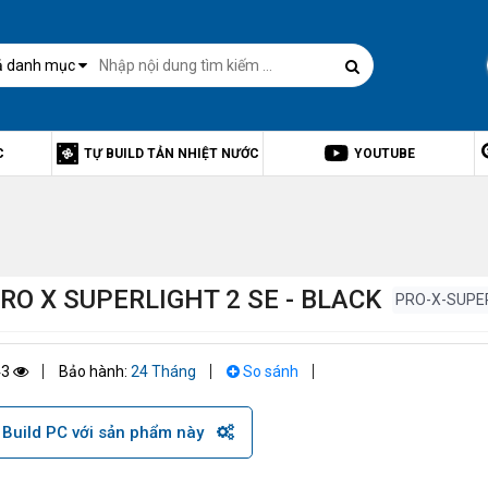
ả danh mục
C
TỰ BUILD TẢN NHIỆT NƯỚC
YOUTUBE
O X SUPERLIGHT 2 SE - BLACK
PRO-X-SUPER
43
Bảo hành:
24 Tháng
So sánh
Build PC với sản phẩm này