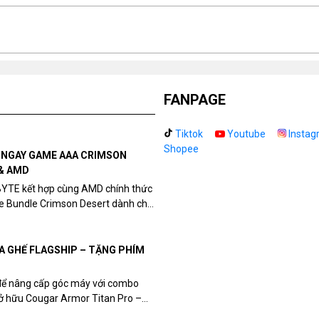
FANPAGE
Tiktok
Youtube
Instag
Shopee
N NGAY GAME AAA CRIMSON
& AMD
BYTE kết hợp cùng AMD chính thức
me Bundle Crimson Desert dành cho
eon RX 9070 / RX 9070 XT.
UA GHẾ FLAGSHIP – TẶNG PHÍM
để nâng cấp góc máy với combo
sở hữu Cougar Armor Titan Pro –
ất, bạn sẽ nhận ngay quà tặng trị