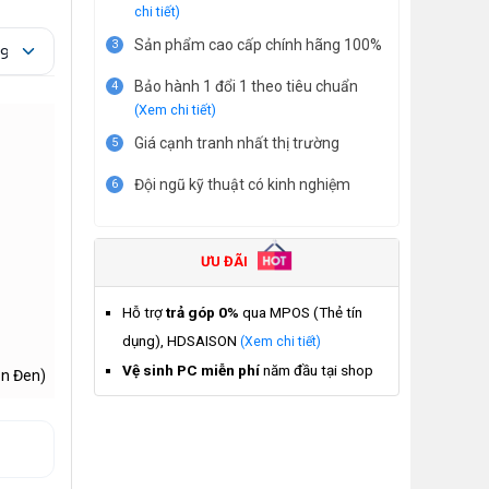
chi tiết)
Sản phẩm cao cấp chính hãng 100%
3
Bảo hành 1 đổi 1 theo tiêu chuẩn
4
(Xem chi tiết)
Giá cạnh tranh nhất thị trường
5
Đội ngũ kỹ thuật có kinh nghiệm
6
ƯU ĐÃI
Hỗ trợ
trả góp 0%
qua MPOS (Thẻ tín
dụng), HDSAISON
(Xem chi tiết)
Vệ sinh PC miễn phí
năm đầu tại shop
ản Đen)