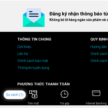
giá cao!
Đăng ký nhận thông báo t
Không bỏ lỡ hàng ngàn sản phẩm và 
THÔNG TIN CHUNG
QUY ĐỊNH
Giới thiệu
Hướng dẫn 
Liên hệ
Chính sách
Chính sách bảo mật
Chính sách
Thông tin tuyển dụng
PHƯƠNG THỨC THANH TOÁN
So sánh
(1)
Tiền mặt
Trả góp
Internet Banking