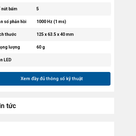
 nút bấm
5
n số phản hồi
1000 Hz (1 ms)
ch thước
125 x 63.5 x 40 mm
ọng lượng
60 g
n LED
n
88 giờ (Chuyển động liên tục)
Xem đầy đủ thông số kỹ thuật
ần mềm hỗ trợ
Logitech G HUB
iết kế
LIGHTFORCE (Công nghệ nút bấm)
in tức
ất liệu
Nhựa tái chế