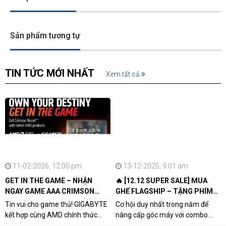
Sản phẩm tương tự
TIN TỨC MỚI NHẤT
Xem tất cả
11-02-2026, 12:00 pm
13-12-2025, 9:01 am
GET IN THE GAME – NHẬN
🔥 [12.12 SUPER SALE] MUA
NGAY GAME AAA CRIMSON
GHẾ FLAGSHIP – TẶNG PHÍM
DESERT CÙNG GIGABYTE &
CƠ XỊN
Tin vui cho game thủ! GIGABYTE
Cơ hội duy nhất trong năm để
AMD
kết hợp cùng AMD chính thức
nâng cấp góc máy với combo
triển khai chương trình Game
"hủy diệt" từ NPCshop. Khi sở