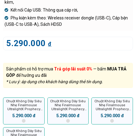
kèm,
Kết nối Cáp USB: Thông qua cáp rời,
Phụ kiện kèm theo: Wireless receiver dongle (USB-C), Cáp bện
(USB-C to USB-A), Sách HDSD
5.290.000
đ
Sản phẩm có hỗ trợ mua
Trả góp lãi suất 0%
— bấm
MUA TRẢ
GÓP
để hưởng ưu đãi
* Lưu ý: áp dụng cho khách hàng dùng thẻ tín dụng.
Chuột Không Dây Siêu
Chuột Không Dây Siêu
Chuột Không Dây Siêu
Nhẹ Finalmouse
Nhẹ Finalmouse
Nhẹ Finalmouse
UltralightX Prophecy
UltralightX Prophecy
UltralightX Prophecy
(Tfue)
(Tarik)
(ScreaM)
5.290.000 đ
5.290.000 đ
5.290.000 đ
Chuột Không Dây Siêu
Nhẹ Finalmouse