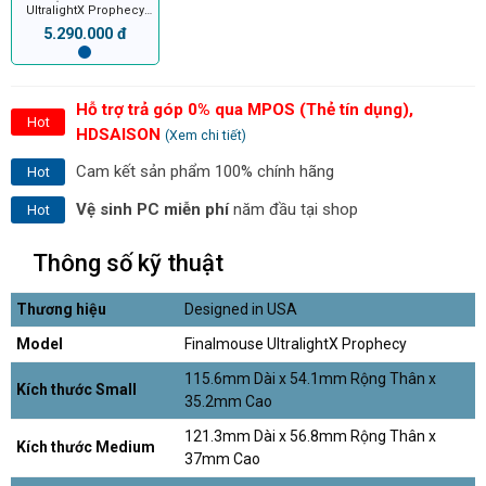
UltralightX Prophecy
(Clix)
5.290.000 đ
Hỗ trợ trả góp 0% qua MPOS (Thẻ tín dụng),
Hot
HDSAISON
(Xem chi tiết)
Cam kết sản phẩm 100% chính hãng
Hot
Vệ sinh PC miễn phí
năm đầu tại shop
Hot
Thông số kỹ thuật
Thương hiệu
Designed in USA
Model
Finalmouse UltralightX Prophecy
115.6mm Dài x 54.1mm Rộng Thân x
Kích thước Small
35.2mm Cao
121.3mm Dài x 56.8mm Rộng Thân x
Kích thước Medium
37mm Cao