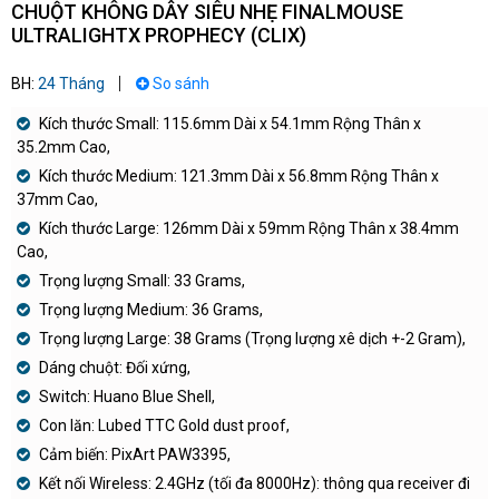
CHUỘT KHÔNG DÂY SIÊU NHẸ FINALMOUSE
ULTRALIGHTX PROPHECY (CLIX)
BH:
24 Tháng
So sánh
Kích thước Small: 115.6mm Dài x 54.1mm Rộng Thân x
35.2mm Cao,
Kích thước Medium: 121.3mm Dài x 56.8mm Rộng Thân x
37mm Cao,
Kích thước Large: 126mm Dài x 59mm Rộng Thân x 38.4mm
Cao,
Trọng lượng Small: 33 Grams,
Trọng lượng Medium: 36 Grams,
Trọng lượng Large: 38 Grams (Trọng lượng xê dịch +-2 Gram),
Dáng chuột: Đối xứng,
Switch: Huano Blue Shell,
Con lăn: Lubed TTC Gold dust proof,
Cảm biến: PixArt PAW3395,
Kết nối Wireless: 2.4GHz (tối đa 8000Hz): thông qua receiver đi