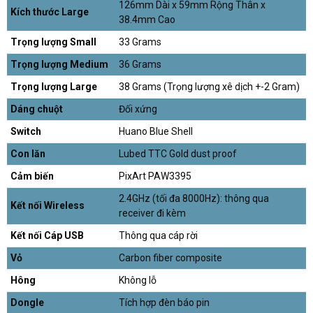
126mm Dài x 59mm Rộng Thân x
Kích thước Large
38.4mm Cao
Trọng lượng Small
33 Grams
Trọng lượng Medium
36 Grams
Trọng lượng Large
38 Grams (Trọng lượng xê dịch +-2 Gram)
Dáng chuột
Đối xứng
Switch
Huano Blue Shell
Con lăn
Lubed TTC Gold dust proof
Cảm biến
PixArt PAW3395
2.4GHz (tối đa 8000Hz): thông qua
Kết nối Wireless
receiver đi kèm
Kết nối Cáp USB
Thông qua cáp rời
Vỏ
Carbon fiber composite
Hông
Không lỗ
Dongle
Tích hợp đèn báo pin