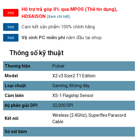
Hỗ trợ trả góp 0% qua MPOS (Thẻ tín dụng),
Hot
HDSAISON
(Xem chi tiết)
Cam kết sản phẩm 100% chính hãng
Hot
Vệ sinh PC miễn phí
năm đầu tại shop
Hot
Thông số kỹ thuật
Thương hiệu
Pulsar
Model
X2 v3 Size2 T1 Edition
Loại chuột
Gaming, Không dây
Cảm biến
XS-1 Flagship Sensor
Độ phân giải DPI
32,000 DPI
Wireless (2.4GHz), Superflex Paracord
Kết nối
Cable
Số nút bấm