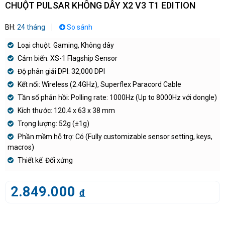
CHUỘT PULSAR KHÔNG DÂY X2 V3 T1 EDITION
BH:
24 tháng
So sánh
Loại chuột: Gaming, Không dây
Cảm biến: XS-1 Flagship Sensor
Độ phân giải DPI: 32,000 DPI
Kết nối: Wireless (2.4GHz), Superflex Paracord Cable
Tần số phản hồi: Polling rate: 1000Hz (Up to 8000Hz với dongle)
Kích thước: 120.4 x 63 x 38 mm
Trọng lượng: 52g (±1g)
Phần mềm hỗ trợ: Có (Fully customizable sensor setting, keys,
macros)
Thiết kế: Đối xứng
2.849.000
đ