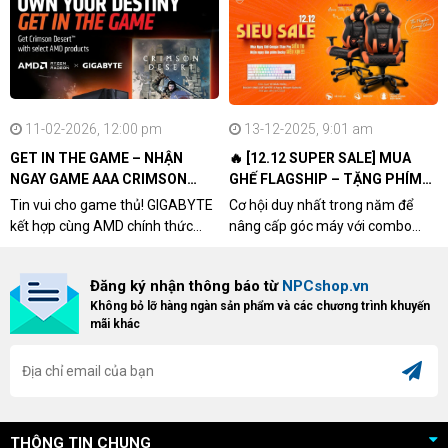
Kết nối
:
Wireless (1000Hz): Receiver đi kèm
Wireless (8000Hz): Receiver rời (tùy
chọn)
11-02-2026, 12:00 pm
13-12-2025, 9:01 am
GET IN THE GAME – NHẬN
🔥 [12.12 SUPER SALE] MUA
Có hỗ trợ
kết nối USB-C có dây
NGAY GAME AAA CRIMSON
GHẾ FLAGSHIP – TẶNG PHÍM
DESERT CÙNG GIGABYTE &
CƠ XỊN
Tin vui cho game thủ! GIGABYTE
Cơ hội duy nhất trong năm để
Trọng lượng
:
AMD
kết hợp cùng AMD chính thức
nâng cấp góc máy với combo
triển khai chương trình Game
"hủy diệt" từ NPCshop. Khi sở
Medium: 52g (±1g)
Bundle Crimson Desert dành cho
hữu Cougar Armor Titan Pro –
Đăng ký nhận thông báo từ
NPCshop.vn
khách hàng sở hữu VGA Radeon
dòng ghế Gaming cao cấp nhất,
Mini: 51g (±1g)
Không bỏ lỡ hàng ngàn sản phẩm và các chương trình khuyến
RX 9070 / RX 9070 XT.
bạn sẽ nhận ngay quà tặng trị giá
mãi khác
cao!
Kích thước
:
Medium: 120.4 x 63 x 38mm
Mini: 115.6 x 61 x 36.6mm
THÔNG TIN CHUNG