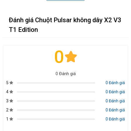
Đánh giá Chuột Pulsar không dây X2 V3
T1 Edition
0
0 Đánh giá
GIỚI THIỆU PULSAR X2 V3 T1 EDITION
5
0 Đánh giá
4
0 Đánh giá
Pulsar X2 V3 T1 Edition
là phiên bản
chuột không dây siêu
nhẹ
đặc biệt được hợp tác phát triển giữa
Pulsar
và
đội tuyển
3
0 Đánh giá
T1 Valorant
. Với thiết kế tối giản nhưng hiện đại, chuột có trọng
2
0 Đánh giá
lượng chỉ
51g
, tạo cảm giác cầm nắm linh hoạt và chính xác
1
0 Đánh giá
trong từng chuyển động.