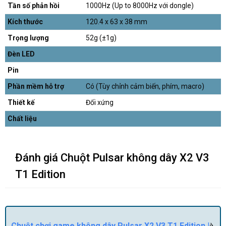
Tần số phản hồi
1000Hz (Up to 8000Hz với dongle)
Kích thước
120.4 x 63 x 38 mm
Trọng lượng
52g (±1g)
Đèn LED
Pin
Phần mềm hỗ trợ
Có (Tùy chỉnh cảm biến, phím, macro)
Thiết kế
Đối xứng
Chất liệu
Đánh giá Chuột Pulsar không dây X2 V3
T1 Edition
Chuột chơi game không dây Pulsar X2 V3 T1 Edition
l
à