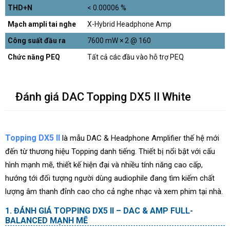
THD+N
< 0.00006 %
Mạch ampli tai nghe
X-Hybrid Headphone Amp
Công suất đầu ra
7600 mW × 2 @ 160
Chức năng PEQ
Tất cả các đầu vào hỗ trợ PEQ
Đánh giá DAC Topping DX5 II White
Topping DX5 II
là mẫu DAC & Headphone Amplifier thế hệ mới
đến từ thương hiệu Topping danh tiếng. Thiết bị nổi bật với cấu
hình mạnh mẽ, thiết kế hiện đại và nhiều tính năng cao cấp,
hướng tới đối tượng người dùng audiophile đang tìm kiếm chất
lượng âm thanh đỉnh cao cho cả nghe nhạc và xem phim tại nhà.
ĐÁNH GIÁ TOPPING DX5 II – DAC & AMP FULL-
BALANCED MẠNH MẼ