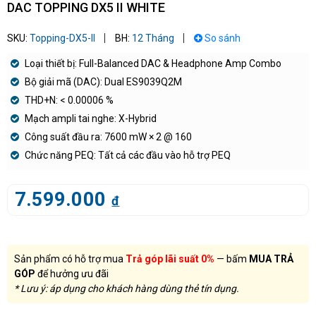
DAC TOPPING DX5 II WHITE
SKU:
Topping-DX5-II
BH:
12 Tháng
So sánh
Loại thiết bị: Full-Balanced DAC & Headphone Amp Combo
Bộ giải mã (DAC): Dual ES9039Q2M
THD+N: < 0.00006 %
Mạch ampli tai nghe: X-Hybrid
Công suất đầu ra: 7600 mW × 2 @ 160
Chức năng PEQ: Tất cả các đầu vào hỗ trợ PEQ
7.599.000
đ
Sản phẩm có hỗ trợ mua
Trả góp lãi suất 0%
— bấm
MUA TRẢ
GÓP
để hưởng ưu đãi
* Lưu ý: áp dụng cho khách hàng dùng thẻ tín dụng.