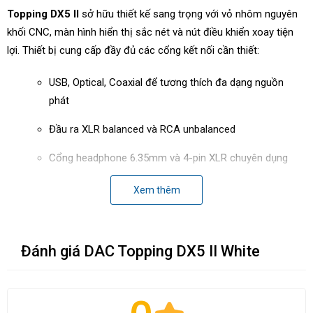
Topping DX5 II
sở hữu thiết kế sang trọng với vỏ nhôm nguyên
khối CNC, màn hình hiển thị sắc nét và nút điều khiển xoay tiện
lợi. Thiết bị cung cấp đầy đủ các cổng kết nối cần thiết:
USB, Optical, Coaxial để tương thích đa dạng nguồn
phát
Đầu ra XLR balanced và RCA unbalanced
Cổng headphone 6.35mm và 4-pin XLR chuyên dụng
Điểm cộng lớn là DX5 II có thể hoạt động như một pre-amp cho
Xem thêm
dàn loa, hoặc một headamp standalone cho tai nghe trở kháng
cao.
Đánh giá DAC Topping DX5 II White