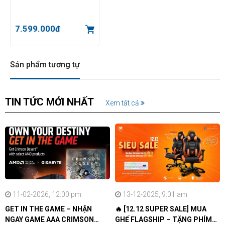
7.599.000đ
Sản phẩm tương tự
TIN TỨC MỚI NHẤT
Xem tất cả
Topping DX5 II
là một sự lựa chọn cực kỳ đáng giá trong phân
khúc DAC & Headphone Amp cao cấp dưới 700 USD. Với chất
lượng linh kiện, hiệu năng âm thanh vượt trội và tính năng PEQ
11-02-2026, 12:00 pm
13-12-2025, 9:01 am
toàn diện, thiết bị này phù hợp cho cả audiophile chuyên nghiệp
GET IN THE GAME – NHẬN
🔥 [12.12 SUPER SALE] MUA
lẫn người chơi bán chuyên đang tìm kiếm trải nghiệm nghe cao
NGAY GAME AAA CRIMSON
GHẾ FLAGSHIP – TẶNG PHÍM