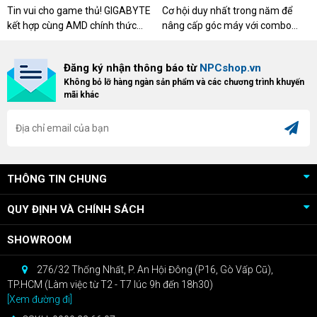
cấp, dễ tùy biến.
DESERT CÙNG GIGABYTE &
CƠ XỊN
Tin vui cho game thủ! GIGABYTE
Cơ hội duy nhất trong năm để
AMD
kết hợp cùng AMD chính thức
nâng cấp góc máy với combo
triển khai chương trình Game
"hủy diệt" từ NPCshop. Khi sở
Bundle Crimson Desert dành cho
hữu Cougar Armor Titan Pro –
Đăng ký nhận thông báo từ
NPCshop.vn
khách hàng sở hữu VGA Radeon
dòng ghế Gaming cao cấp nhất,
Không bỏ lỡ hàng ngàn sản phẩm và các chương trình khuyến
RX 9070 / RX 9070 XT.
bạn sẽ nhận ngay quà tặng trị giá
mãi khác
cao!
THÔNG TIN CHUNG
QUY ĐỊNH VÀ CHÍNH SÁCH
SHOWROOM
276/32 Thống Nhất, P. An Hội Đông (P16, Gò Vấp Cũ),
TP.HCM (Làm việc từ T2 - T7 lúc 9h đến 18h30)
[Xem đường đi]