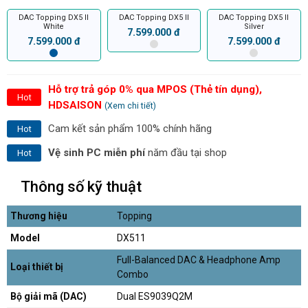
DAC Topping DX5 II
DAC Topping DX5 II
DAC Topping DX5 II
White
Silver
7.599.000 đ
7.599.000 đ
7.599.000 đ
Hỗ trợ trả góp 0% qua MPOS (Thẻ tín dụng),
Hot
HDSAISON
(Xem chi tiết)
Cam kết sản phẩm 100% chính hãng
Hot
Vệ sinh PC miễn phí
năm đầu tại shop
Hot
Thông số kỹ thuật
Thương hiệu
Topping
Model
DX511
Full-Balanced DAC & Headphone Amp
Loại thiết bị
Combo
Bộ giải mã (DAC)
Dual ES9039Q2M