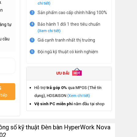
.
chi tiết)
ăn
Sản phẩm cao cấp chính hãng 100%
3
Bảo hành 1 đổi 1 theo tiêu chuẩn
áng tự
4
(Xem chi tiết)
u cầu
Giá cạnh tranh nhất thị trường
5
Đội ngũ kỹ thuật có kinh nghiệm
6
ƯU ĐÃI
Hỗ trợ
trả góp 0%
qua MPOS (Thẻ tín
G
tiếp
dụng), HDSAISON
(Xem chi tiết)
Vệ sinh PC miễn phí
năm đầu tại shop
ông số kỹ thuật Đèn bàn HyperWork Nova
02