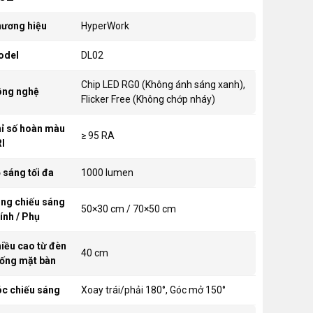
ương hiệu
HyperWork
odel
DL02
Chip LED RG0 (Không ánh sáng xanh),
ng nghệ
Flicker Free (Không chớp nháy)
ỉ số hoàn màu
≥ 95 RA
I
 sáng tối đa
1000 lumen
ng chiếu sáng
50×30 cm / 70×50 cm
ính / Phụ
iều cao từ đèn
40 cm
ống mặt bàn
c chiếu sáng
Xoay trái/phải 180°, Góc mở 150°