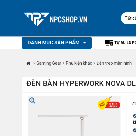
Tất c
DANH MỤC SẢN PHẨM
TỰ BUILD P
Gaming Gear
Phụ kiện khác
Đèn treo màn hình
ĐÈN BÀN HYPERWORK NOVA DL
2
k