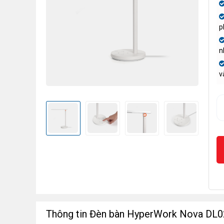
p
n
v
Thông tin Đèn bàn HyperWork Nova DL0