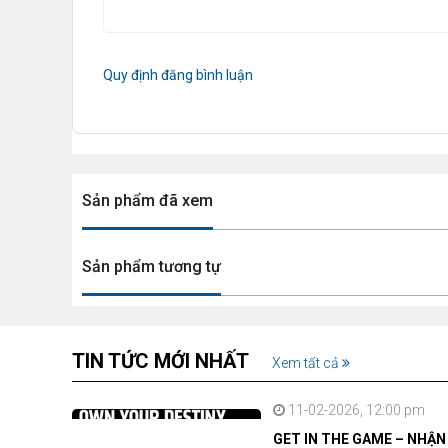
Công nghệ Flicker Free - Ánh sáng không
nguyên nhân chính gây mỏi và đau đầu.
Đèn 
tượng này, giúp mắt không phải điều tiết liên 
Quy định đăng bình luận
trung hơn.
Sản phẩm đã xem
Sản phẩm tương tự
TIN TỨC MỚI NHẤT
Xem tất cả
11-02-2026, 12:00 pm
GET IN THE GAME – NHẬ