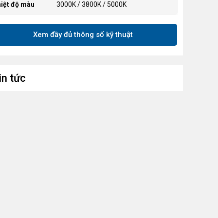
iệt độ màu
3000K / 3800K / 5000K
5 cấp độ (ban ngày), 2 cấp độ (ban
ớc sáng
Xem đầy đủ thông số kỹ thuật
đêm)
nh thức điều
Cảm ứng
iển
in tức
ng suất - điện
15W, 220V~ 50Hz, 0.12A
 - dòng điện
y điện
1.8 m
ch thước
155 × 155 × 430 mm
ất liệu
PC + ABS + kim loại
u sắc
Trắng