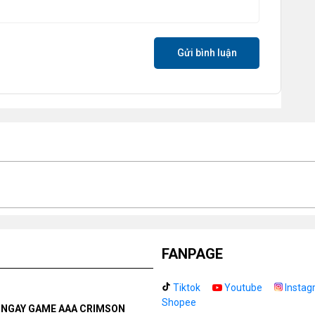
 chớp nháy:
Ánh sáng nhấp nháy (Flicker) vô hình là
HyperWork Nova DL02
loại bỏ hoàn toàn hiện
tục, mang lại trải nghiệm làm việc thoải mái và tập
Gửi bình luận
FANPAGE
Tiktok
Youtube
Instag
Shopee
N NGAY GAME AAA CRIMSON