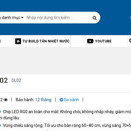
ả danh mục
C
TỰ BUILD TẢN NHIỆT NƯỚC
YOUTUBE
02
DL02
12
Bảo hành:
12 tháng
So sánh
Chip LED RG0 an toàn cho mắt: Không chói, không nhấp nháy, giảm m
hi dùng lâu.
Vùng chiếu sáng rộng: Tối ưu cho bàn rộng 60–80 cm, vùng sáng 70×