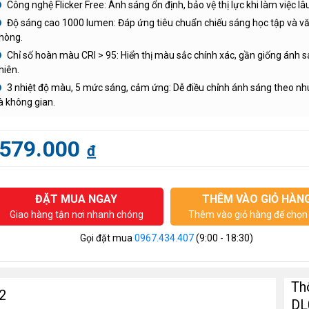
Công nghệ Flicker Free: Ánh sáng ổn định, bảo vệ thị lực khi làm việc lâu
Độ sáng cao 1000 lumen: Đáp ứng tiêu chuẩn chiếu sáng học tập và v
hòng.
Chỉ số hoàn màu CRI > 95: Hiển thị màu sắc chính xác, gần giống ánh s
hiên.
3 nhiệt độ màu, 5 mức sáng, cảm ứng: Dễ điều chỉnh ánh sáng theo nh
à không gian.
579.000
đ
ĐẶT MUA NGAY
THÊM VÀO GIỎ HÀN
Giao hàng tận nơi nhanh chóng
Thêm vào giỏ hàng để chọn 
Gọi đặt mua
0967.434.407
(9:00 - 18:30)
Th
2
DL