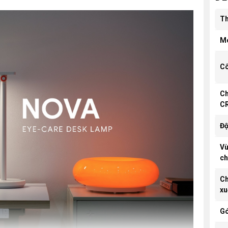
Th
M
Cô
Ch
CR
Độ
Vù
ch
Ch
xu
Gó