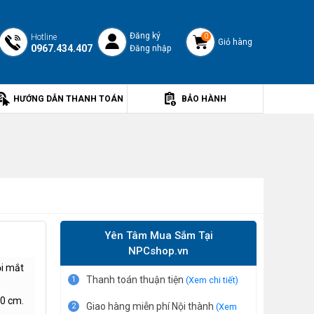
Đăng ký
Hotline
0
Giỏ hàng
0967.434.407
Đăng nhập
HƯỚNG DẪN THANH TOÁN
BẢO HÀNH
Yên Tâm Mua Sắm Tại
NPCshop.vn
ỏi mắt
Thanh toán thuận tiện
1
(Xem chi tiết)
50 cm.
Giao hàng miễn phí Nội thành
2
(Xem